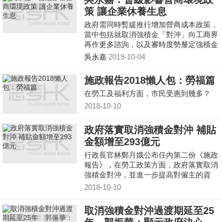
策 讓企業休養生息
政府需同時暫緩推行增加營商成本政策，
當中包括就取消強積金「對沖」向工商界
再作更多諮詢，以及審時度勢釐定強積金
供款上限。
吳永嘉
2019-10-04
施政報告2018懶人包：勞福篇
在勞工及福利方面，市民受惠到幾多？
2018-10-10
政府落實取消強積金對沖 補貼
金額增至293億元
行政長官林鄭月娥公布任內第二份《施政
報告》，在勞工政策方面，政府落實取消
強積金對沖，並進一步提高對僱主的資
助，金額達293億元，目標2022前通過相
2018-10-10
關法例。
取消強積金對沖過渡期延至25