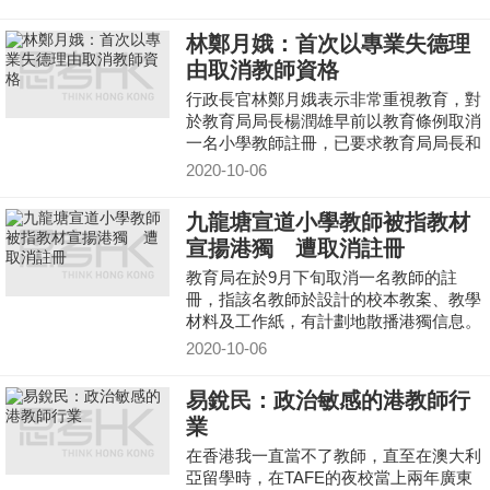
考取筆試和面試，合格後便可申請在內地
執教資格。
林鄭月娥：首次以專業失德理
由取消教師資格
行政長官林鄭月娥表示非常重視教育，對
於教育局局長楊潤雄早前以教育條例取消
一名小學教師註冊，已要求教育局局長和
常務秘書長在今日下午召開記者會，解釋
2020-10-06
權力來源和過程是符合公義程序。
九龍塘宣道小學教師被指教材
宣揚港獨 遭取消註冊
教育局在於9月下旬取消一名教師的註
冊，指該名教師於設計的校本教案、教學
材料及工作紙，有計劃地散播港獨信息。
2020-10-06
易銳民：政治敏感的港教師行
業
在香港我一直當不了教師，直至在澳大利
亞留學時，在TAFE的夜校當上兩年廣東