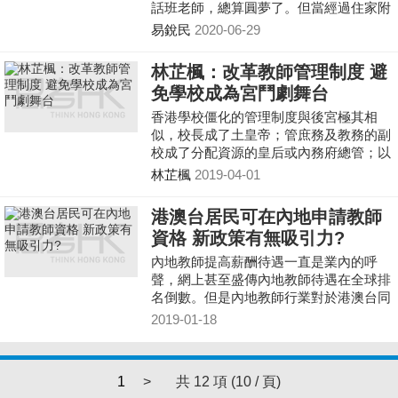
話班老師，總算圓夢了。但當經過住家附
近的中學時，總感到香港校園對我是這麼
易銳民
2020-06-29
近又那麼遠。
林芷楓：改革教師管理制度 避
免學校成為宮鬥劇舞台
香港學校僵化的管理制度與後宮極其相
似，校長成了土皇帝；管庶務及教務的副
校成了分配資源的皇后或內務府總管；以
致出現了層出不同的欺凌手段。
林芷楓
2019-04-01
港澳台居民可在內地申請教師
資格 新政策有無吸引力?
內地教師提高薪酬待遇一直是業內的呼
聲，網上甚至盛傳內地教師待遇在全球排
名倒數。但是內地教師行業對於港澳台同
胞，並非沒有吸引力。
2019-01-18
1
>
共 12 項 (10 / 頁)