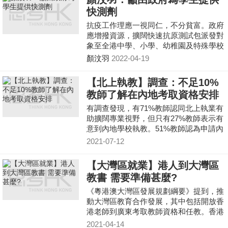
快測劑
抗疫工作理應一視同仁，不分貧富。政府
應增撥資源，擴闊快速抗原測試包派發對
象至全港中學、小學、幼稚園及特殊學校
的學生。
顏汶羽
2022-04-19
【北上執教】調查：不足10%
教師了解在內地考取資格安排
有調查發現，有71%教師認同北上執業有
助擴闊專業視野，但只有27%教師表示有
意到內地學校執教。51%教師認為申請內
地教師資認證程序繁複。
2021-07-12
【大灣區就業】港人到大灣區
教書 需要準備甚麼?
《粵港澳大灣區發展規劃綱要》提到，推
動大灣區教育合作發展，其中包括開放香
港老師到廣東考取教師資格和任教。香港
教師或準教師到內地教中小學，要在內地
2021-04-14