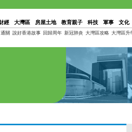
財經
大灣區
房屋土地
教育親子
科技
軍事
文化
通關
說好香港故事
回歸周年
新冠肺炎
大灣區攻略
大灣區升