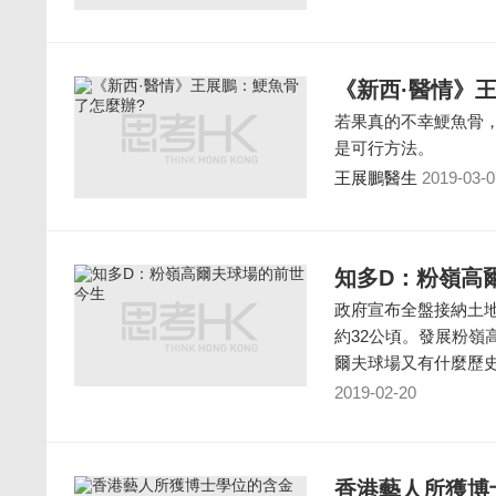
《新西·醫情》
若果真的不幸鯁魚骨
是可行方法。
王展鵬醫生
2019-03-0
知多D：粉嶺高
政府宣布全盤接納土
約32公頃。發展粉
爾夫球場又有什麼歷
2019-02-20
香港藝人所獲博