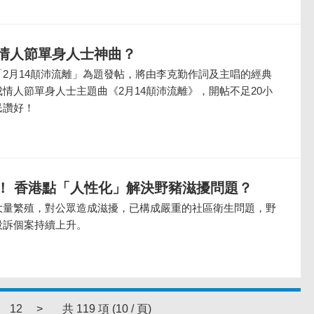
情人節單身人士神曲？
2月14顛沛流離」為題發帖，將由李克勤作詞及主唱的經典
情人節單身人士主題曲《2月14顛沛流離》，開帖不足20小
民讚好！
！ 香港點「人性化」解決野豬滋擾問題？
大量繁殖，對公眾造成滋擾，已構成嚴重的社區衛生問題，野
投訴個案持續上升。
12
>
共 119 項 (10 / 頁)