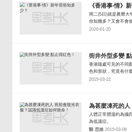
《香港事‧情》
周二(5日)就是農曆
你知幾多？又會不會
2020-01-20
街井外型多變 
香港隨處可見的不同
色和形狀，究竟有什
2019-03-22
為甚麼凍死的人
人體正常體溫約為攝氏37.
為低溫症。
醫·思維
2019-03-08