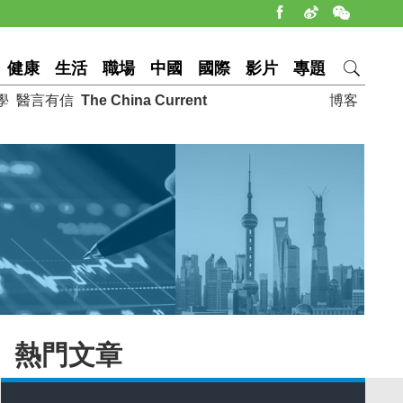
健康
生活
職場
中國
國際
影片
專題
學
醫言有信
The China Current
博客
熱門文章