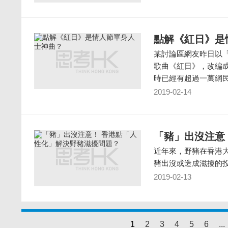
點解《紅日》是
某討論區網友昨日以「
歌曲《紅日》，改編成
時已經有超過一萬網
2019-02-14
「豬」出沒注意
近年來，野豬在香港
豬出沒或造成滋擾的
2019-02-13
1
2
3
4
5
6
...