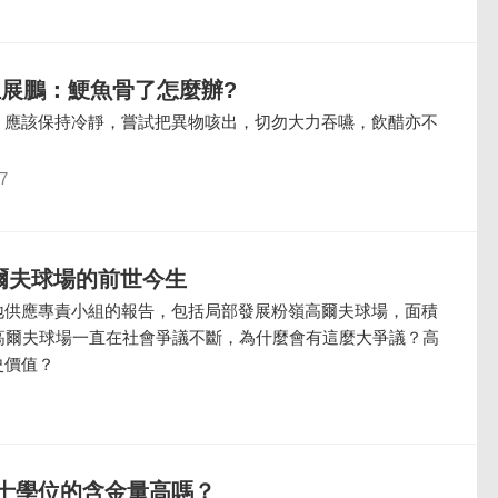
王展鵬：鯁魚骨了怎麼辦?
，應該保持冷靜，嘗試把異物咳出，切勿大力吞嚥，飲醋亦不
7
爾夫球場的前世今生
地供應專責小組的報告，包括局部發展粉嶺高爾夫球場，面積
嶺高爾夫球場一直在社會爭議不斷，為什麼會有這麼大爭議？高
史價值？
士學位的含金量高嗎？