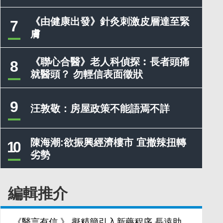
《由健康出發》針灸刺激皮層達至緊
7
膚
《聯心合醫》老人科偵探︰長者頭痛
8
就醫頭？ 勿輕信表面徵狀
9
汪敦敬：房屋政策不能語焉不詳
陳海潮:欲振興經濟樓市 宜撤辣扭轉
10
劣勢
編輯推介
《醫言有信 》 擬精簡引入新藥程序 長遠助