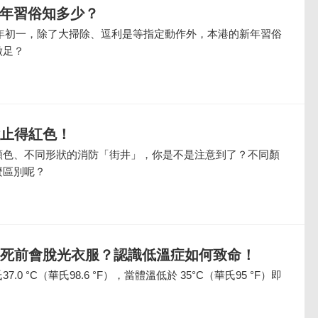
新年習俗知多少？
大年初一，除了大掃除、逗利是等指定動作外，本港的新年習俗
做足？
點止得紅色！
顏色、不同形狀的消防「街井」，你是不是注意到了？不同顏
麼區別呢？
 死前會脫光衣服？認識低溫症如何致命！
0 °C（華氏98.6 °F），當體溫低於 35°C（華氏95 °F）即