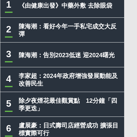
1
《由健康出發》中藥外敷 去除眼袋
陳海潮：看好今年一手私宅成交大反
2
彈
3
陳海潮：告別2023低迷 迎2024曙光
李家超：2024年政府增強發展動能及
4
改善民生
除夕夜煙花最佳觀賞點 12分鐘「四
5
季更迭」
盧展豪：日式壽司店經營成功 擴張目
6
標實際可行