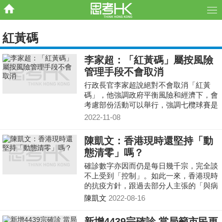
紅黃碼
李家超：「紅黃碼」屬按風險
管理手段不會取消
行政長官李家超說絕對不會取消「紅黃
碼」，他強調政府平衡風險和經濟下，會
考慮部份活動可以舉行，強調七欖球賽是
成功例子，可見香港已再踏入國際舞台。
2022-11-08
陳凱文：香港現時還堅持「動
態清零」嗎？
確診數字亦因而仍是每日幾千宗，完全談
不上受到「控制」。如此一來，香港現時
的抗疫方針，跟過去部分人主張的「與病
毒共存」，究竟分別在哪？
陳凱文
2022-08-16
新增4439宗確診 當局籲市民更