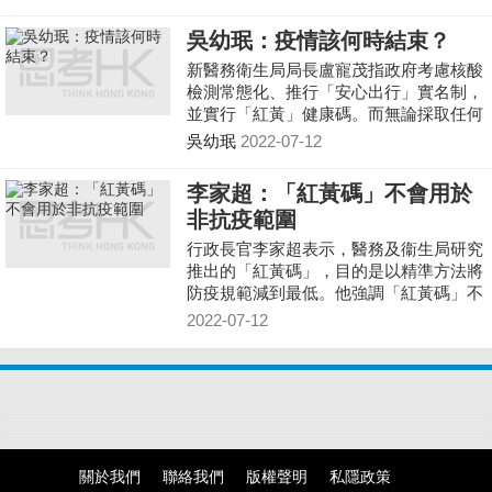
個政府可以做到這一點。
吳幼珉：疫情該何時結束？
新醫務衛生局局長盧寵茂指政府考慮核酸
檢測常態化、推行「安心出行」實名制，
並實行「紅黃」健康碼。而無論採取任何
措施，能改善香港疫情的措施都值得歡
吳幼珉
2022-07-12
迎。
李家超：「紅黃碼」不會用於
非抗疫範圍
行政長官李家超表示，醫務及衞生局研究
推出的「紅黃碼」，目的是以精準方法將
防疫規範減到最低。他強調「紅黃碼」不
會成為疫情以外的政治工具，「紅黃碼」
2022-07-12
有針對性，其他人不受影響，亦不會用在
防疫以外範圍。
關於我們
聯絡我們
版權聲明
私隱政策