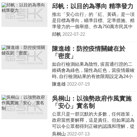
邱帆：以目的為導向 精準發力
推出「安心出行」的「紅、黃碼」是一項
是目標為導向，瞄準目標、定準措施、精
準發力的一個舉措。作為750萬市民其中
之一，我們應該積極配合政府的措施。
邱帆
2022-07-22
陳進雄：防控疫情關鍵在於
「密度」
如自行檢測結果為陰性, 疫苗通行證的二
維碼會為綠色，陽性為紅色，當疫情嚴峻
時, 自行檢測結果的有效限期設定為24小
時, 過期時會轉為黃色, 被禁止進入到高危
陳進雄
2022-07-19
人群的場所
吳桐山：以強勢政府作風實施
「安心」實名制
公眾只是一群沉默的大多數，任何政策，
政府當然要解釋，這是責任。但如果認為
可以令公眾都得到正確的認識和理解，從
而發自真心地支持政策，古今中外沒有一
吳桐山
2022-07-13