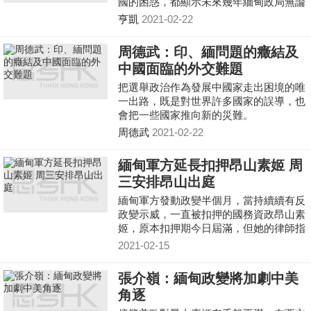
國的困惑，都顯示未來幾年緬甸政局無論
如何發展，中國在緬甸都將面臨更複雜的
亨凱
2021-02-22
挑戰。
周德武：印、緬問題的癥結及
中國面臨的外交難題
把選舉政治作為發展中國家走出困境的唯
一出路，既是對世界許多國家的誤導，也
會把一些國家推向新的災難。
周德武
2021-02-22
緬甸軍方延長扣押昂山素姬 周
三安排昂山出庭
緬甸軍方發動政變半個月，當持續續有反
政變示威，一直被扣押的國務資政昂山素
姬，原本扣押期今日屆滿，但她的律師指
昂山會被軟禁到星期三，再出庭庭訊。
2021-02-15
張介嶺：緬甸政變將加劇中美
角逐