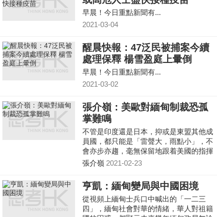
早晨！今日重點新聞有...
2021-03-04
醒晨快報：47泛民被捕案今續
處理保釋 楊雪盈庭上暈倒
早晨！今日重點新聞有...
2021-03-02
張介嶺：美歐對緬甸制裁恐孤
掌難鳴
不管是印度還是日本，抑或是東盟其他成
員國，都只能是「雷聲大，雨點小」，不
會亦步亦趨，毫無保留地跟着美國的指揮
棒走。
張介嶺
2021-02-23
亨凱：緬甸變局與中國困境
從視頻上緬甸士兵口中喊出的「一二三
四」，緬甸社會對華的情緒，華人對祖籍