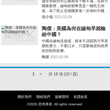
儘管美歐對昂山素姬有千般不滿，在西方
國家眼裡，緬甸政變畢竟是一種民主倒
退。為了防止這個國家進一步倒向中國，
美國會繼續團結盟友採取反制措施，爭奪
張介嶺
2021-02-09
對緬甸的影響力。
陶傑：美國為何在緬甸早就輸
給中國？
中國在緬甸這個場，根本不須跟西方爭甚
麼軟實力，不要口水，只需要物資和經濟
的控制和影響。
陶傑
2021-02-08
1
>
共 16 項 (10 / 頁)
關於我們
聯絡我們
版權聲明
私隱政策
©2026 思考香港. All rights reserved.