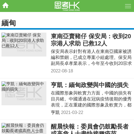
緬甸
東南亞賣豬仔 保安局：收到20
宗港人求助 已救12人
保安局表示針對有港人在東南亞國家被誘
編和禁錮，已成立專案小組處理。保安局
副局長卓孝業表示，今年至今收到20宗求
助，有12人確認安全，其中10人返港，有
2022-08-18
8名港人被禁錮在緬甸
亨凱：緬甸政變與中國的損失
在國際形象與軟實力方面，中國的損失有
目共睹。中國通過在冠病疫情後期的優秀
表現，正在重建的國際形象及軟實力，都
將會因為緬甸的案例而再次受到污名化。
亨凱
2021-03-22
醒晨快報：委員會仍鼓勵長者
或高危人士盡快接種疫苗