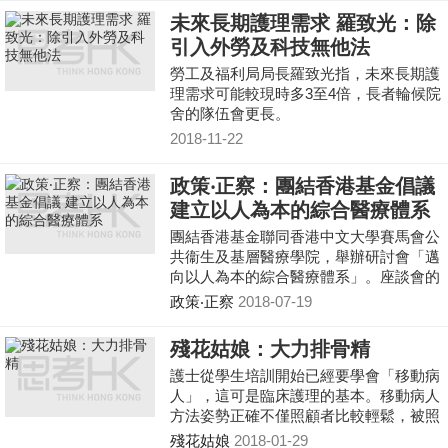
院校共約2800名護理和物理治療本科生提
未來長期護理需求 羅致光：除
供模擬訓練，加強學生對跨專業溝通的理
引入外勞及科技無他法
解和提升實踐能力。
勞工及福利局局長羅致光指，未來長期護
理需求可能較現時多3至4倍，長者輪候院
舍的隊伍會更長。
2018-11-22
政策‧正察：團結香港基金倡議
建立以人為本的綜合醫療體系
團結香港基金聯同香港中文大學賽馬會公
共衞生及基層醫療學院，舉辦研討會「邁
向以人為本的綜合醫療體系」。座談會的
嘉賓均認同香港醫療體系應重新定位，包
政策‧正察
2018-07-19
括積極改善基層醫療、日間及社區護理服
務，讓醫療體系更切合21世紀的時代需
殘花姑娘：大力排骨精
求。
護士從學生培訓開始已經要學會「移動病
人」，這可是臨床護理的基本。移動病人
方法姿勢正確不僅照顧者比較輕鬆，被照
顧的也會有同感，方法不正確會傷到自
殘花姑娘
2018-01-29