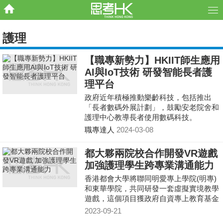
護理
【職專新勢力】HKIIT師生應用
AI與IoT技術 研發智能長者護
理平台
政府近年積極推動樂齡科技，包括推出
「長者數碼外展計劃」，鼓勵安老院舍和
護理中心教導長者使用數碼科技。
職專達人
2024-03-08
都大夥兩院校合作開發VR遊戲
加強護理學生跨專業溝通能力
香港都會大學將聯同明愛專上學院(明專)
和東華學院，共同研發一套虛擬實境教學
遊戲，這個項目獲政府自資專上教育基金
轄下的質素提升支援計劃撥款797萬港
2023-09-21
元，最快在2025年投入使用，為三間自資