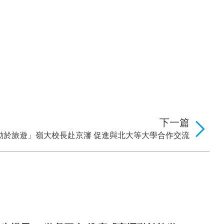
下一篇
動於旅遊」
嶺大校長赴京瀋 促進與北大等大學合作交流