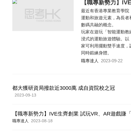
【職專新勢力】IV
最近有香港專業教育學院
運動和旅遊元素，為長者
數碼共融的概念。
玩家在遊玩「智能運動教
浸式的運動旅遊體驗。以
家可利用擺動雙手速度，
同時鍛練身體。
職專達人
2023-09-22
都大獲研資局撥款近3000萬 成自資院校之冠
2023-09-13
【職專新勢力】IVE生齊創業 試玩VR、AR遊戲賺
職專達人
2023-08-18