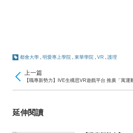
都會大學
,
明愛專上學院
,
東華學院
,
VR
,
護理
上一篇
【職專新勢力】IVE生構思VR遊戲平台 推廣「寓運
延伸閱讀