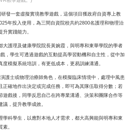
VR教學遊戲。)
同研發一套虛擬實境教學遊戲，這個項目獲政府自資專上教
025年投入使用，為三間自資院校共約2800名護理和物理治
提升實踐能力。
都大護理及健康學院院長黃婉霞，與明專和東華學院的學者
R線上遊戲，學生可透過遊戲的互動提高學習動機和自主性，從中加
真度模擬系統培訓，有更低成本，更易訓練溝通。
扮演護士或物理治療師角色，在模擬臨床情境中，處理中風患
且正確地作出決定或完成任務，即可為其隊伍取得分數；若
節遊戲後，同學反思自己在跨專業溝通、決策和團隊合作等
建議，提升教學成效。
理學科學生，以應對本地人才需求，都大高興能與明專和東
質素。