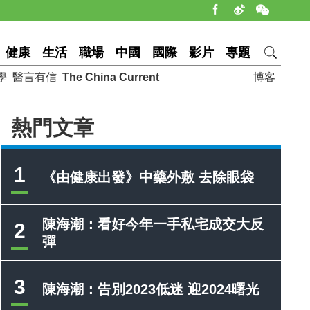
健康
生活
職場
中國
國際
影片
專題
學
醫言有信
The China Current
博客
熱門文章
1
《由健康出發》中藥外敷 去除眼袋
陳海潮：看好今年一手私宅成交大反
2
彈
3
陳海潮：告別2023低迷 迎2024曙光