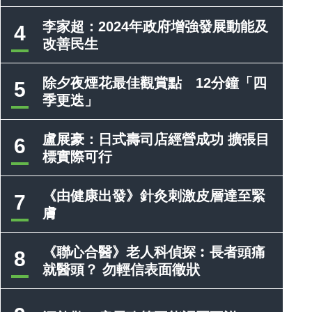
李家超：2024年政府增強發展動能及
4
改善民生
除夕夜煙花最佳觀賞點 12分鐘「四
5
季更迭」
盧展豪：日式壽司店經營成功 擴張目
6
標實際可行
《由健康出發》針灸刺激皮層達至緊
7
膚
《聯心合醫》老人科偵探︰長者頭痛
8
就醫頭？ 勿輕信表面徵狀