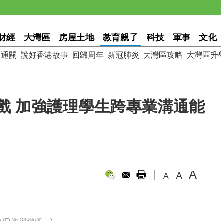
財經
大灣區
房屋土地
教育親子
科技
軍事
文化
通關
說好香港故事
回歸周年
新冠肺炎
大灣區攻略
大灣區升
戲 加強護理學生跨專業溝通能
A
A
A