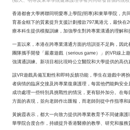
(都大、明專及東華學院健康護理學者共同研發首個跨院校
香港都會大學將聯同明愛專上學院(明專)和東華學院，共
育基金轄下的質素提升支援計劃撥款797萬港元，最快在2
療本科生提供模擬訓練，加強學生對跨專業溝通的理解和
一直以來，本港在跨專業溝通方面的培訓並不足夠，因此
團隊攜手開發「嚴肅遊戲（serious game）」的V
強溝通訓練。新項目相比現時公立醫院和大學提供的高仿
該VR遊戲具備互動性和即時反饋功能，學生在遊戲中將
者病情的臨床交接及跨專業復康護理，每當他們能夠安全
成功處理一些特別具挑戰性的情況，更有額外加分。在每
方面的表現，並向老師作出匯報，而老師則從中作指導和
黃婉霞表示，都大一向致力提供跨專業教育予不同健康護
華學院合度合作，持續提升香港醫療的教學、研究和服務