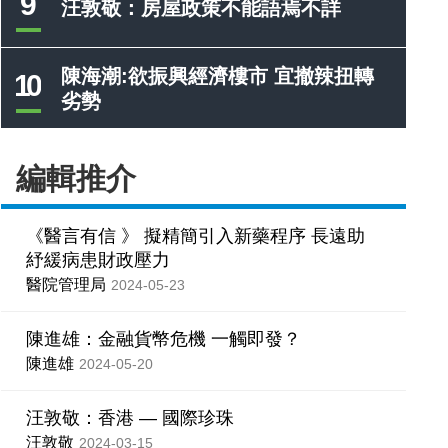
9
汪敦敬：房屋政策不能語焉不詳
陳海潮:欲振興經濟樓市 宜撤辣扭轉
10
劣勢
編輯推介
《醫言有信 》 擬精簡引入新藥程序 長遠助
紓緩病患財政壓力
醫院管理局
2024-05-23
陳進雄：金融貨幣危機 一觸即發？
陳進雄
2024-05-20
汪敦敬：香港 — 國際珍珠
汪敦敬
2024-03-15