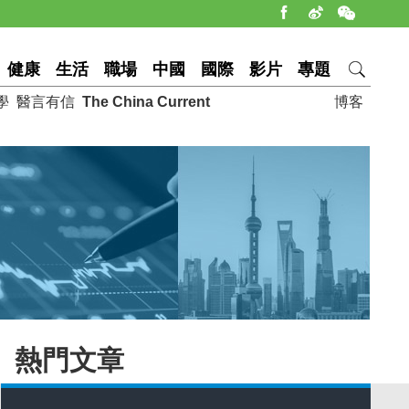
健康
生活
職場
中國
國際
影片
專題
學
醫言有信
The China Current
博客
熱門文章