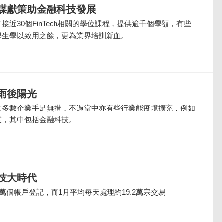
謀獻策助金融科技發展
接近30個FinTech相關的學位課程，提供逾千個學額，有些
學生學以致用之餘，更為業界培訓新血。
雨後陽光
大多數企業手足無措，不過當中亦有些行業能疫境擴充，例如
業，其中包括金融科技。
技大時代
0萬個帳戶登記，而1月平均每天處理約19.2萬宗交易