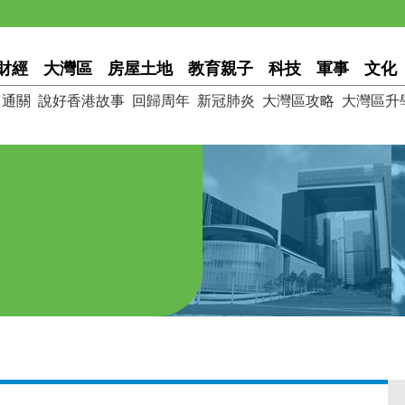
財經
大灣區
房屋土地
教育親子
科技
軍事
文化
通關
說好香港故事
回歸周年
新冠肺炎
大灣區攻略
大灣區升