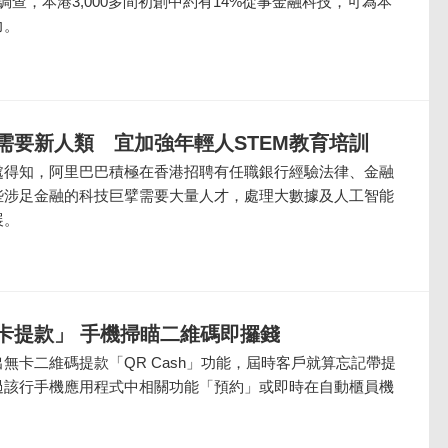
調查，本港3,000多間初創中約有14%從事金融科技，可為本
力。
需要新人類 宜加強年輕人STEM教育培訓
處得知，阿里巴巴積極在香港招聘有任職銀行經驗法律、金融
些涉足金融的科技巨擘需要大量人才，處理大數據及人工智能
展。
卡提款」 手機掃瞄二維碼即攞錢
無卡二維碼提款「QR Cash」功能，屆時客戶就算忘記帶提
過該行手機應用程式中相關功能「預約」或即時在自動櫃員機