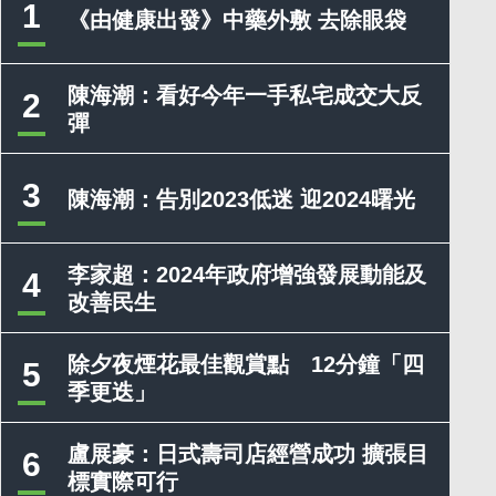
1
《由健康出發》中藥外敷 去除眼袋
陳海潮：看好今年一手私宅成交大反
2
彈
3
陳海潮：告別2023低迷 迎2024曙光
李家超：2024年政府增強發展動能及
4
改善民生
除夕夜煙花最佳觀賞點 12分鐘「四
5
季更迭」
盧展豪：日式壽司店經營成功 擴張目
6
標實際可行