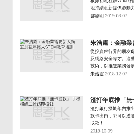
根據初創社群Whub的
地持續創新提供源動
鄧淑明
2019-08-07
朱浩霆：金融業
從投資銀行界的朋友
及網絡安全專才。這
技術，以推進業務發
朱浩霆
2018-12-07
渣打年底推「無
渣打銀行擬於年內推出
款卡出街，都可以透
取款！
2018-10-09