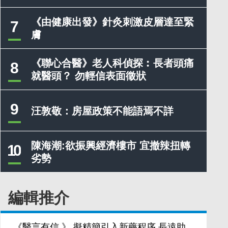
《由健康出發》針灸刺激皮層達至緊
7
膚
《聯心合醫》老人科偵探︰長者頭痛
8
就醫頭？ 勿輕信表面徵狀
9
汪敦敬：房屋政策不能語焉不詳
陳海潮:欲振興經濟樓市 宜撤辣扭轉
10
劣勢
編輯推介
《醫言有信 》 擬精簡引入新藥程序 長遠助