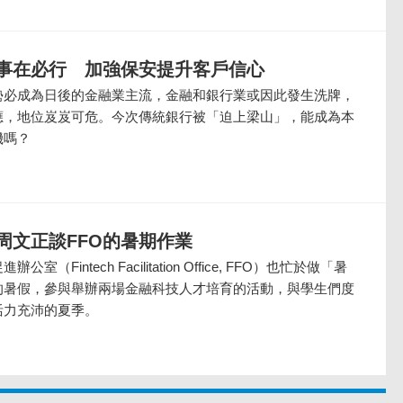
事在必行 加強保安提升客戶信心
勢必成為日後的金融業主流，金融和銀行業或因此發生洗牌，
應，地位岌岌可危。今次傳統銀行被「迫上梁山」，能成為本
機嗎？
周文正談FFO的暑期作業
（Fintech Facilitation Office, FFO）也忙於做「暑
的暑假，參與舉辦兩場金融科技人才培育的活動，與學生們度
活力充沛的夏季。