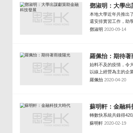
鄧淑明：大學出
本地大學近年共推出了
還安排實習工作，助
鄧淑明
2020-09-14
羅佩怡：期待著
始料不及的疫情，令
以線上經營為主的企
羅佩怡
2020-04-20
蘇明軒：金融科
轉數快系統共錄得42
蘇明軒
2020-02-19