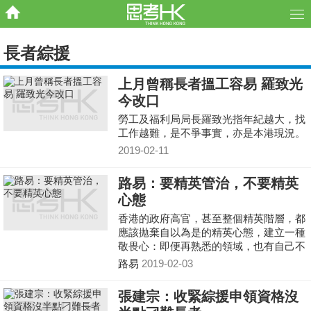
長者綜援
上月曾稱長者搵工容易 羅致光
今改口
勞工及福利局局長羅致光指年紀越大，找
工作越難，是不爭事實，亦是本港現況。
2019-02-11
路易：要精英管治，不要精英
心態
香港的政府高官，甚至整個精英階層，都
應該拋棄自以為是的精英心態，建立一種
敬畏心：即便再熟悉的領域，也有自己不
懂的內容；再簡單的事情，也要聽別人的
路易
2019-02-03
意見。
張建宗：收緊綜援申領資格沒