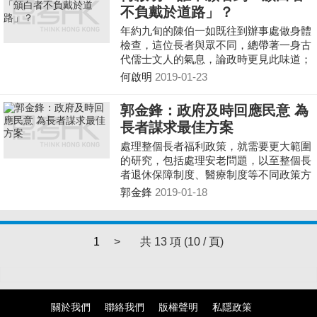
不負戴於道路」？
年約九旬的陳伯一如既往到辦事處做身體
檢查，這位長者與眾不同，總帶著一身古
代儒士文人的氣息，論政時更見此味道；
他向筆者談起「上調長者綜援的合資格年
何啟明
2019-01-23
齡」時愁眉深鎖……
郭金鋒：政府及時回應民意 為
長者謀求最佳方案
處理整個長者福利政策，就需要更大範圍
的研究，包括處理安老問題，以至整個長
者退休保障制度、醫療制度等不同政策方
面的檢視。
郭金鋒
2019-01-18
1
>
共 13 項 (10 / 頁)
關於我們
聯絡我們
版權聲明
私隱政策