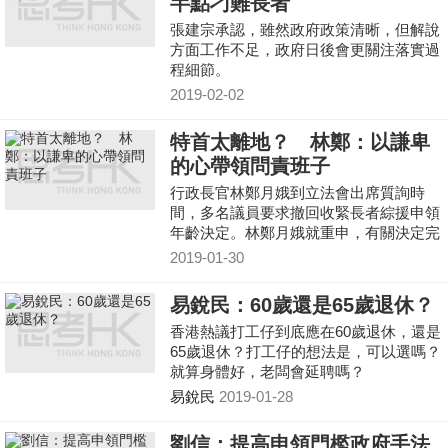
半點刁難長者
張建宗承認，雖然政府政策清晰，但解說
方面工作不足，政府日後會更關注落實過
程細節。
2019-02-02
特首太離地？ 林鄭：以謙卑
的心帶領問責班子
行政長官林鄭月娥到立法會出席質詢時
間，多名議員要求撤回收緊長者綜援申領
年齡決定。林鄭月娥就重申，有關決定完
全沒有以減省社會福利為目標。
2019-01-30
易銳民：60歲還是65歲退休？
香港熱議打工仔到底應在60歲退休，還是
65歲退休？打工仔的想法是，可以選嗎？
就算身體好，老闆會延聘嗎？
易銳民
2019-01-28
劉信：提高申領門檻政府手法