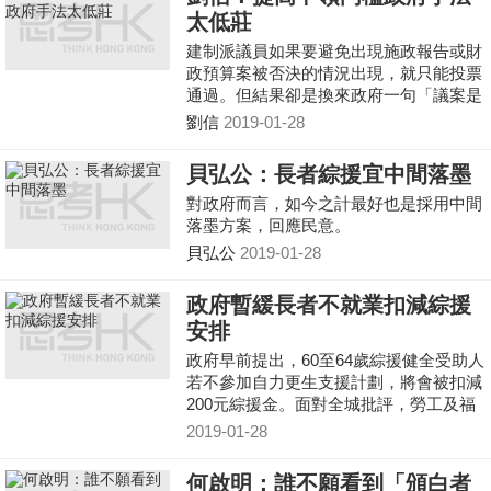
太低莊
建制派議員如果要避免出現施政報告或財
政預算案被否決的情況出現，就只能投票
通過。但結果卻是換來政府一句「議案是
經過議員同意」，如果政府當初真的認為
劉信
2019-01-28
議案能如此容易通過，為什麼不將議題獨
立成案呢？
貝弘公：長者綜援宜中間落墨
對政府而言，如今之計最好也是採用中間
落墨方案，回應民意。
貝弘公
2019-01-28
政府暫緩長者不就業扣減綜援
安排
政府早前提出，60至64歲綜援健全受助人
若不參加自力更生支援計劃，將會被扣減
200元綜援金。面對全城批評，勞工及福
利局長羅致光宣布暫緩有關安排。
2019-01-28
何啟明：誰不願看到「頒白者