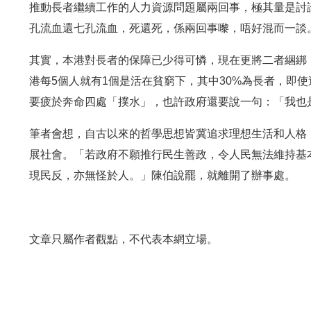
推動長者繼續工作的人力資源問題屬兩回事，極其量是討
孔流血還七孔流血，死還死，係兩回事嚟，唔好混而一談。
其實，本港對長者的保障已少得可憐，現在更將二者綑綁
港每5個人就有1個是活在貧窮下，其中30%為長者，即
要疲於奔命四處「撲水」，也許政府還要說一句：「我也
筆者會想，自古以來的哲學思想皆冀追求理想生活和人格
展社會。「若政府不願推行民生善政，令人民無法維持基
現民反，亦無怪於人。」陳伯說罷，就離開了辦事處。
文章只屬作者觀點，不代表本網立場。