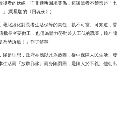
論後者的伏線，而非邏輯因果關係，這讓筆者不禁想起「七
」(周星馳的《回魂夜》)
，藉此淡化對長者生活保障的責任，孰不可當。可知道，香
使這批長者要做工，也僅為體力勞動兼人工低的職業，晚年還
是為勢所迫﹗」作了解釋。
，縱是理想，政府亦應以此為藍圖，從中保障人民生活、發
本生活而『放辟邪侈』而身陷囹圄，是陷人於不義。他朝出