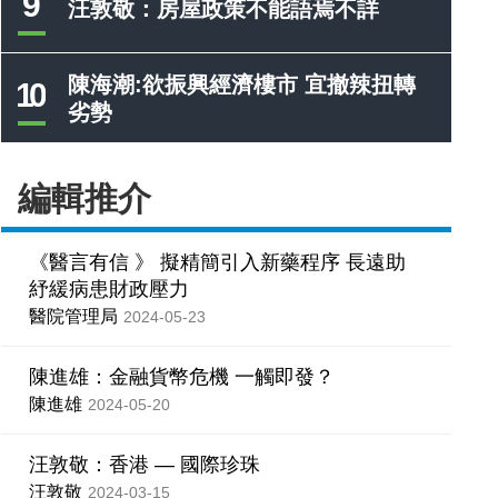
9
汪敦敬：房屋政策不能語焉不詳
陳海潮:欲振興經濟樓市 宜撤辣扭轉
10
劣勢
編輯推介
《醫言有信 》 擬精簡引入新藥程序 長遠助
紓緩病患財政壓力
醫院管理局
2024-05-23
陳進雄：金融貨幣危機 一觸即發？
陳進雄
2024-05-20
汪敦敬：香港 — 國際珍珠
汪敦敬
2024-03-15