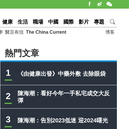
健康
生活
職場
中國
國際
影片
專題
學
醫言有信
The China Current
博客
熱門文章
1
《由健康出發》中藥外敷 去除眼袋
陳海潮：看好今年一手私宅成交大反
2
彈
3
陳海潮：告別2023低迷 迎2024曙光