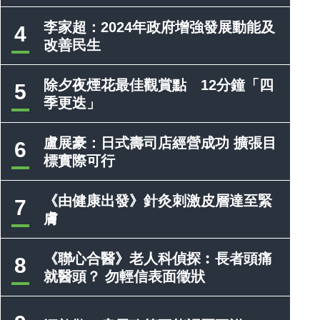
李家超：2024年政府增強發展動能及
4
改善民生
除夕夜煙花最佳觀賞點 12分鐘「四
5
季更迭」
盧展豪：日式壽司店經營成功 擴張目
6
標實際可行
《由健康出發》針灸刺激皮層達至緊
7
膚
《聯心合醫》老人科偵探︰長者頭痛
8
就醫頭？ 勿輕信表面徵狀