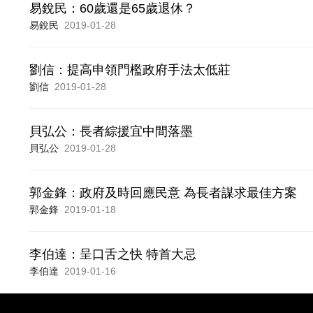
易銳民：60歲還是65歲退休？
易銳民
2019-01-28
劉信：提高申領門檻政府手法太低莊
劉信
2019-01-28
貝弘公：長者綜援宜中間落墨
貝弘公
2019-01-28
郭金鋒：政府及時回應民意 為長者謀求最佳方案
郭金鋒
2019-01-18
李伯達：呈口舌之快 特首大忌
李伯達
2019-01-16