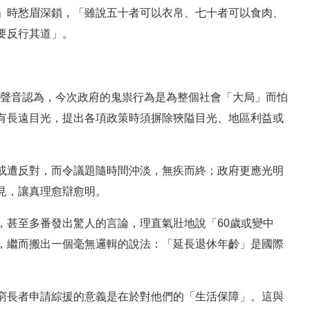
」時愁眉深鎖，「雖說五十者可以衣帛、七十者可以食肉、
要反行其道」。
， 有聲音認為，今次政府的鬼祟行為是為整個社會「大局」而怕
有長遠目光，提出各項政策時須摒除狹隘目光、地區利益或
或遭反對，而令議題隨時間沖淡，無疾而終；政府更應光明
見，讓真理愈辯愈明。
，甚至多番發出驚人的言論，理直氣壯地說「60歲或變中
，繼而搬出一個毫無邏輯的說法：「延長退休年齡」是國際
窮長者申請綜援的意義是在於對他們的「生活保障」。這與