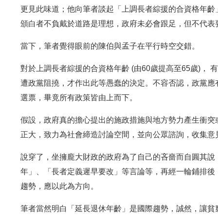
更見此味道；他向筆者談起「上調長者綜援的合資格年齡
頒白者不負戴於道路是理想，政府未必會跟足，但不代表
當下，筆者覺得眼前的陳伯與孟子在平行時空交錯。
對於上調長者綜援的合資格年齡 (由60歲提高至65歲)
遭政黨阻撓，才作出此等愚蠢的決定。不容否認，政黨應
選票，畢竟所有政策皆由上而下。
假設，政府真的擔心提出的施政措施與地方勢力產生衝突
正大，致力為社會締造討論空間，並向公眾諮詢，收集意
說穿了，坐擁龐大財政的政府為了自己的吝嗇而自圓其說
年」、「長者定義遲早要改」等言論等，再經一輪鋪排後
趨勢，應以此為方向。
筆者當然明白「延長退休年齡」是國際趨勢，誠然，讓貧