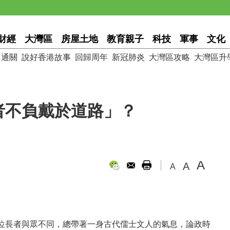
財經
大灣區
房屋土地
教育親子
科技
軍事
文化
通關
說好香港故事
回歸周年
新冠肺炎
大灣區攻略
大灣區升
者不負戴於道路」？
A
A
A
位長者與眾不同，總帶著一身古代儒士文人的氣息，論政時