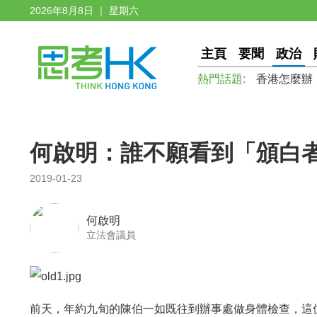
2026年8月8日 ｜ 星期六
主頁
要聞
政治
熱門話題:
香港怎麼辦
何啟明：誰不願看到「頒白
2019-01-23
何啟明
立法會議員
前天，年約九旬的陳伯一如既往到辦事處做身體檢查，這