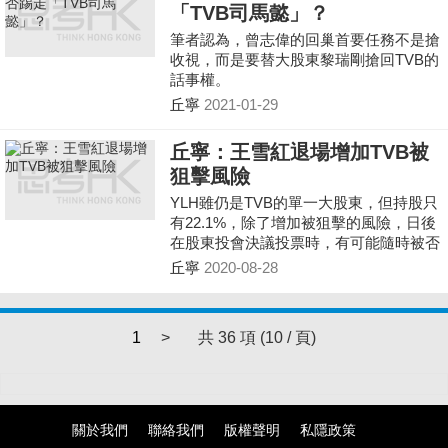
「TVB司馬懿」？
筆者認為，曾志偉的回巢首要任務不是搶
收視，而是要替大股東黎瑞剛搶回TVB的
話事權。
丘寧
2021-01-29
丘寧：王雪紅退場增加TVB被
狙擊風險
YLH雖仍是TVB的單一大股東，但持股只
有22.1%，除了增加被狙擊的風險，日後
在股東投會決議投票時，有可能隨時被否
決，王雪紅與YHL「分手」，算是「電視
丘寧
2020-08-28
風雲2.0」的下半場。
1
>
共 36 項 (10 / 頁)
關於我們
聯絡我們
版權聲明
私隱政策