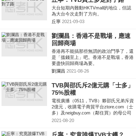
大台短期內難動HKTVmall的地位，但認
為大台今次走對了方向。
丘寧
2021-09-03
劉瀾昌：香港不是戰場，應速
回歸商場
香港再不能搞那些無謂的政治鬥爭了，還
是「搵錢至上」吧。香港不是戰場，香港
要盡快回歸商場為要。
劉瀾昌
2021-08-26
TVB與邵氏斥2億元購「士多」
75%股權
電視廣播（0511，TVB）夥邵氏兄弟斥資
2億元，收購電子商貿平台ztore.com（士
多）及neigbuy.com（鄰住買）的母公司
Ztore Investment Limited（「士多」）的
2021-08-20
1.16億股D系
丘寧：究竟誰爆TVB大鑊？