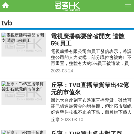
tvb
電視廣播稱要節省開支 遣散
5%員工
電視廣播有限公司向員工發信表示，將調
整公司的人力架構，部分職位會被終止不
再重置，整體有大約5%員工被遣散，員
工將獲法例要求的補償。
2023-03-24
丘寧：TVB直播帶貨帶出42億
元的市值來
因此大台此刻宣布進軍直播帶貨，雖然可
能已錯過最黃金的增長期，但開拓市場總
好過望住收視不止的下跌，而且旗下藝人
在內地的名氣，多少可以為內地消費者帶
丘寧
2023-03-10
來新鮮感。
丘寧：TVB買士多走對了路