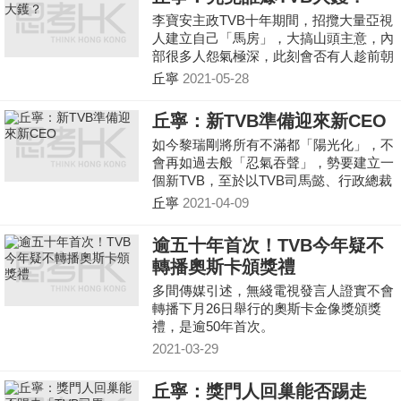
李寶安主政TVB十年期間，招攬大量亞視
人建立自己「馬房」，大搞山頭主意，內
部很多人怨氣極深，此刻會否有人趁前朝
在位者退下時，來個終極大爆料？看看往
丘寧
2021-05-28
後有否其他猛料爆出便知道。
丘寧：新TVB準備迎來新CEO
如今黎瑞剛將所有不滿都「陽光化」，不
會再如過去般「忍氣吞聲」，勢要建立一
個新TVB，至於以TVB司馬懿、行政總裁
李寶安為首的核心管理層相信要進入TVB
丘寧
2021-04-09
的倒數階段。
逾五十年首次！TVB今年疑不
轉播奧斯卡頒獎禮
多間傳媒引述，無綫電視發言人證實不會
轉播下月26日舉行的奧斯卡金像獎頒獎
禮，是逾50年首次。
2021-03-29
丘寧：獎門人回巢能否踢走