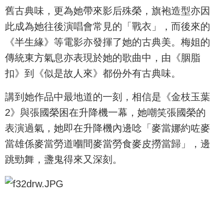
舊古典味，更為她帶來影后殊榮，旗袍造型亦因
此成為她往後演唱會常見的「戰衣」，而後來的
《半生緣》等電影亦發揮了她的古典美。梅姐的
傳統東方氣息亦表現於她的歌曲中，由《胭脂
扣》到《似是故人來》都份外有古典味。
講到她作品中最地道的一刻，相信是《金枝玉葉
2》與張國榮困在升降機一幕，她嘲笑張國榮的
表演過氣，她即在升降機內邊唸「麥當娜約咗麥
當雄係麥當勞道嗰間麥當勞食麥皮撈當歸」，邊
跳勁舞，盞鬼得來又深刻。