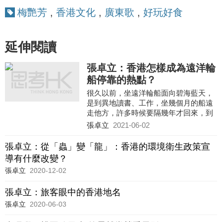
梅艷芳
,
香港文化
,
廣東歌
,
好玩好食
延伸閱讀
張卓立：香港怎樣成為遠洋輪
船停靠的熱點？
很久以前，坐遠洋輪船面向碧海藍天，
是到異地讀書、工作，坐幾個月的船遠
走他方，許多時候要隔幾年才回來，到
了今天則是旅遊觀光。
張卓立
2021-06-02
張卓立：從「蟲」變「龍」：香港的環境衛生政策宣
導有什麼改變？
張卓立
2020-12-02
張卓立：旅客眼中的香港地名
張卓立
2020-06-03