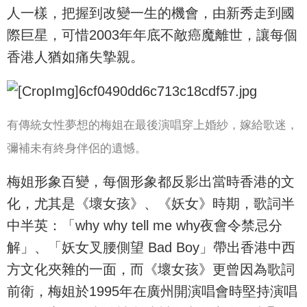
人一樣，把握到改變一生的機會，由新秀走到國
際巨星，可惜2003年年底不敵癌魔離世，讓每個
香港人猶如痛失摯親。
有傳統女性夢想的梅姐在最後演唱穿上婚紗，嫁給歌迷，
彌補未有終身伴侶的遺憾。
梅姐形象百變，每個形象都反影出當時香港的文
化，尤其是《壞女孩》、《妖女》時期，歌詞半
中半英：「why why tell me why夜會令禁忌分
解」、「妖女叉腰側望 Bad Boy」帶出香港中西
方文化夾雜的一面，而《壞女孩》更曾因為歌詞
前衛，梅姐於1995年在廣州開演唱會時堅持演唱