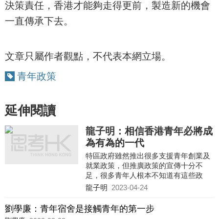
決策責任，香港才能夠走得更前，製造新的機會
一直傳承下去。
文章只屬作者觀點，不代表本網立場。
青年政策
延伸閱讀
龍子明：相信香港青年必將成
為有為的一代
特區政府雖然推出很多支援青年創業及
就業政策，但推廣政策的宣傳十分不
足，很多青年人根本不知道有這些政
策，以致政策未能取得預期成效，建議
龍子明
2023-04-24
港青多點留意特區政府支援青年創業及
就業的政策，以及內地的各項優勢、資
劉學廉：青年宿舍是接觸青年的第一步
訊、優惠等，把握這些資訊裝備自己。