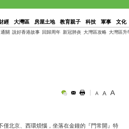
財經
大灣區
房屋土地
教育親子
科技
軍事
文化
通關
說好香港故事
回歸周年
新冠肺炎
大灣區攻略
大灣區升
A
A
A
不僅北京、西環煩惱，坐落在金鐘的『門常開』特