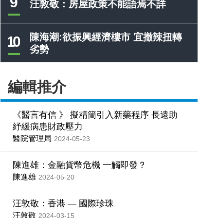
9
汪敦敬：房屋政策不能語焉不詳
陳海潮:欲振興經濟樓市 宜撤辣扭轉
10
劣勢
編輯推介
《醫言有信 》 擬精簡引入新藥程序 長遠助
紓緩病患財政壓力
醫院管理局
2024-05-23
陳進雄：金融貨幣危機 一觸即發？
陳進雄
2024-05-20
汪敦敬：香港 — 國際珍珠
汪敦敬
2024-03-15