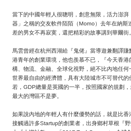
當下的中國年輕人很聰明，創意無限，活力澎湃
器」之稱的交友軟件陌陌（Momo）去年在納斯
差的男女不再寂寞，還把精彩的故事講到華爾街
馬雲曾經在杭州西湖給『鬼佬』當導遊兼翻譯賺
港青年的創業環境，他也羨慕不已，『今天香港
構、物流、金融、全球化視野，絕不比內地任何
世界最自由的經濟體，具有大陸城市不可替代的
若，GDP總量是英國的一半，按照國家的規劃
最大的灣區不是夢。
如果說內地的年輕人有什麼優勢的話，就是比香
接觸過許多Startup的創業者，出身鄉村草根