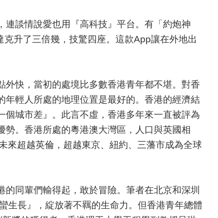
，連談情說愛也用『高科技』平台。有「約炮神
達克升了三倍幾，技驚四座。這款App讓在外地出
。
點外快，當初的處境比多數香港青年都不堪。對香
的年輕人所處的地理位置是最好的。香港的經濟結
一個城市差』。此言不虛，香港多年來一直被評為
優勢。香港所處的粵港澳大灣區，人口與英國相
，未來超越英倫，超越東京、紐約、三藩市成為全球
港的同輩們輸得起，敢於冒險。筆者在北京和深圳
『野蠻生長』，綻放著不羈的生命力。但香港青年總體