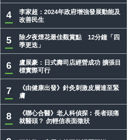
李家超：2024年政府增強發展動能及
4
改善民生
除夕夜煙花最佳觀賞點 12分鐘「四
5
季更迭」
盧展豪：日式壽司店經營成功 擴張目
6
標實際可行
《由健康出發》針灸刺激皮層達至緊
7
膚
《聯心合醫》老人科偵探︰長者頭痛
8
就醫頭？ 勿輕信表面徵狀