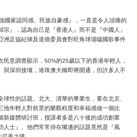
增強國家認同感、民族自豪感』，一直是令人頭痛的
歸宗』，認為自己是『香港人』而不是『中國人』
亞洲足協紀律及道德委員會對旺角球場噓國歌事件
民意調查顯示，50%的25歲以下的香港年輕人，
。與深圳接壤，港珠澳大橋即將開通，但許多人不
全球性的話題。北大、清華的畢業生，要在北京、
三地年輕人對前景的樂觀程度和幸福感做一個比
個新媒體研討班，授課者多是八十後的成功創業
功人士』。他們常常掛在嘴邊的話題竟然是『風
生可畏之嘆。