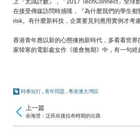
上『太識計數』，「2017 TechConnect
在接受傳媒訪問時感嘆，『為什麼我們的學生都變
risk。有什麼新科技，企業要見到應用實例才
香港青年應以新的心態擁抱新時代，多看看世界
家韓寒的電影處女作《後會無期》中，有一句經
時事短打
,
青年問題
,
粵港澳大灣區
上一篇
余海澄：泛民在後拉布時期的出路