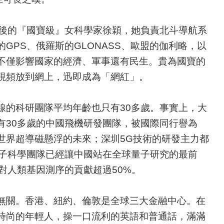
0後的『國寶級』女科學家徐穎，她負責北斗導航系
GPS、俄羅斯的GLONASS、歐盟的伽利略，以
不僅影響國家的經濟、軍事還有民生。貴為國寶的
視頻放到網上，迅即成為「網紅」。
線的科研團隊平均年齡也只有30多歲。事實上，大
有30多歲的中國飛機研發團隊，被國際同行譽為
世界超導磁懸浮的未來；深圳5G技術的研發主力都
量子科學團隊已經讓中國站在全球量子研究的最前
對人類基因測序的貢獻超過50%。
無關。香港、紐約、倫敦是全球三大金融中心。在
時尚的年輕人，操一口流利的英語和普通話，滿滿