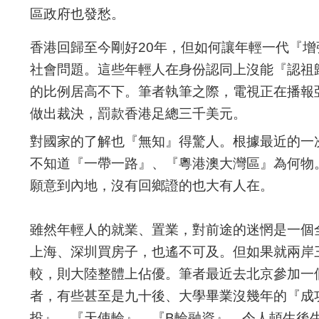
區政府也發愁。
香港回歸至今剛好20年，但如何讓年輕一代『
社會問題。這些年輕人在身份認同上沒能『認祖
的比例居高不下。筆者執筆之際，電視正在播報
做出裁決，罰款香港足總三千美元。
對國家的了解也『無知』得驚人。根據最近的一次
不知道『一帶一路』、『粵港澳大灣區』為何物
願意到內地，沒有回鄉證的也大有人在。
雖然年輕人的就業、置業，對前途的迷惘是一個
上海、深圳買房子，也遙不可及。但如果就兩岸
較，則大陸整體上佔優。筆者最近去北京參加一
者，有些甚至是九十後、大學畢業沒幾年的『成
投』、『天使輪』、『B輪融資』，令人頓生後