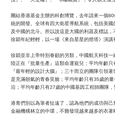
團結香港基金主辦的科創博覽，去年請來一個8
統的開發。全球有四大衛星導航系統，包括美國的
及中國的北斗。所以說這是大國的利器及標誌，
徐穎年紀輕輕，以一場《來自星星的燈塔》演講
徐穎並非上帝特別眷顧的另類，中國航天科技一
陸正在『批量生產』這類命運寵兒：平均年齡只
『最年輕的設計大腦』；三十而立的團隊引領著
是充滿朝氣的青春笑臉；平均年齡只有35歲的
沿；平均年齡只有27歲的中國基因工程師團隊，
港青們別以為筆者扯遠了，認為他們的成功與己
金融機構林立的中環，不難發現越來越多的衣著