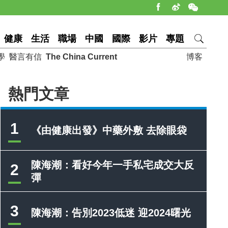
健康
生活
職場
中國
國際
影片
專題
學
醫言有信
The China Current
博客
熱門文章
1
《由健康出發》中藥外敷 去除眼袋
陳海潮：看好今年一手私宅成交大反
2
彈
3
陳海潮：告別2023低迷 迎2024曙光