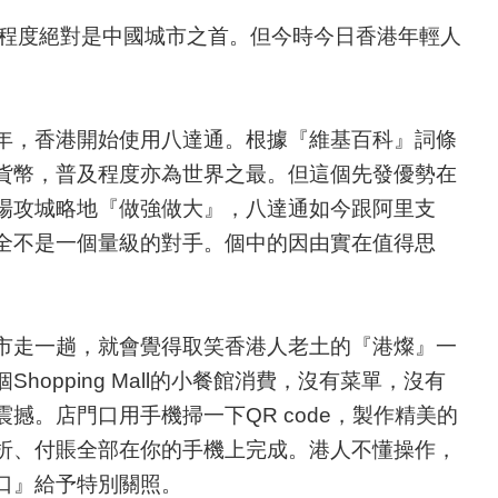
y』，開放程度絕對是中國城市之首。但今時今日香港年輕人
。
年，香港開始使用八達通。根據『維基百科』詞條
貨幣，普及程度亦為世界之最。但這個先發優勢在
場攻城略地『做強做大』，八達通如今跟阿里支
全不是一個量級的對手。個中的因由實在值得思
市走一趟，就會覺得取笑香港人老土的『港燦』一
opping Mall的小餐館消費，沒有菜單，沒有
撼。店門口用手機掃一下QR code，製作精美的
折、付賬全部在你的手機上完成。港人不懂操作，
口』給予特別關照。