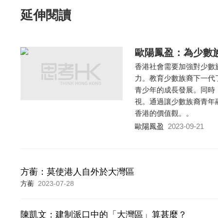
延伸閱讀
歐陽鳳盈：為少數
香港社會需要加強對少數
力。教育少數族裔下一代
青少年的成長發展。同時
視。通過讓少數族裔青年
香港的價值觀。。
歐陽鳳盈
2023-09-21
方蘅：莫使港人自外於大灣區
方蘅
2023-07-28
陳凱文：建制派口中的「大灣區」算甚麼？