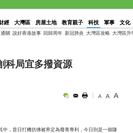
財經
大灣區
房屋土地
教育親子
科技
軍事
文化
通關
說好香港故事
回歸周年
新冠肺炎
大灣區攻略
大灣區升
創科局宜多撥資源
A
A
A
其中，昔日打機彷彿被界定為廢青專利，今日則是一個賺