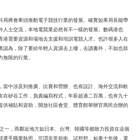
科局將會牽頭推動電子競技行業的發展。確實如果局長能帶
外人士交流，本地電競業必然有不一樣的發展。數碼港也
香港需要資源和場地去支援和培訓電競人才。也許很多人在
者認為，除了要給年輕人資源去上樓，去讀書外，不如也鼓
力無限的行業。
，當中涉及到推廣、比賽和營辦、也有設計、海外交流和軟
友在矽谷工作，負責編寫程式，年薪超過二百萬，也有九十
提供補貼和資助，開放社區會堂、體育館舉辦官商民合辦的
目之一，而鄰近地方如日本、台灣、韓國等都致力投資在這個
競選手職業執照，可謂非常前衛。試想想，如果十年後，電