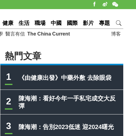
健康
生活
職場
中國
國際
影片
專題
學
醫言有信
The China Current
博客
熱門文章
1
《由健康出發》中藥外敷 去除眼袋
陳海潮：看好今年一手私宅成交大反
2
彈
3
陳海潮：告別2023低迷 迎2024曙光