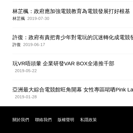
林芷楓：政府應加強電競教育為電競發展打好根基
林芷楓
2019-07-30
許復：政府有責把青少年對電玩的沉迷轉化成電競
許復
2019-06-17
玩VR唔頭暈 企業研發VAR BOX全港推千部
2019-05-22
亞洲最大綜合電競館旺角開幕 女性專區啱哂Pink La
2019-01-28
關於我們
聯絡我們
版權聲明
私隱政策