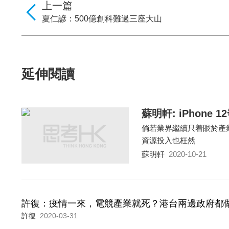
上一篇
夏仁諺：500億創科難過三座大山
延伸閱讀
蘇明軒: iPhone
倘若業界繼續只着眼於產
資源投入也枉然
蘇明軒
2020-10-21
許復：疫情一來，電競產業就死？港台兩邊政府都
許復
2020-03-31