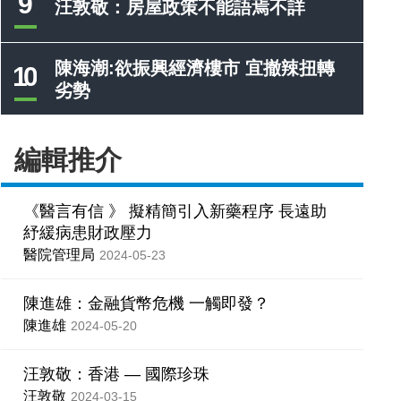
9
汪敦敬：房屋政策不能語焉不詳
陳海潮:欲振興經濟樓市 宜撤辣扭轉
10
劣勢
編輯推介
《醫言有信 》 擬精簡引入新藥程序 長遠助
紓緩病患財政壓力
醫院管理局
2024-05-23
陳進雄：金融貨幣危機 一觸即發？
陳進雄
2024-05-20
汪敦敬：香港 — 國際珍珠
汪敦敬
2024-03-15