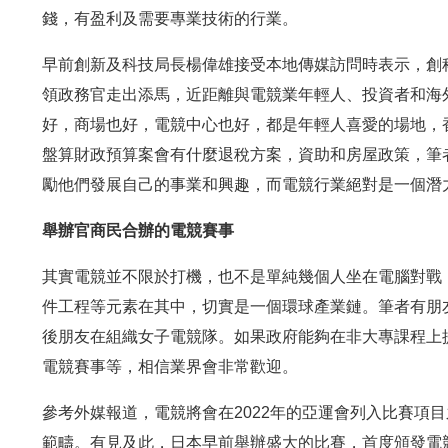
錢，有盈利及需要專業技術的行業。
早前創新及科技局長楊偉雄接受本地傳媒訪問時表示，創
領政務官走出添馬，近距離與電競業年輕人、投資者和海
好，商場也好，電競中心也好，都是年輕人喜愛的場地，
盤算財政預算案會有什麼退稅方案，資助和房屋政策，筆
勵他們發展自己的事業和興趣，而電競行業絕對是一個潛
舉辦官商民合辦的電競賽事
其實電競並不限於打機，也不是單純幾個人坐在電腦對戰
件工程等元素在其中，切實是一個環球產業鏈。筆者有朋
後朋友在組織女子電競隊。如果政府能夠在非大專課程上
電競賽事等，相信業界會非常歡迎。
參考外媒報道，電競將會在2022年的亞運會列入比賽項
範疇。有見及此，日本早前舉辦盛大的比賽，首度頒發電