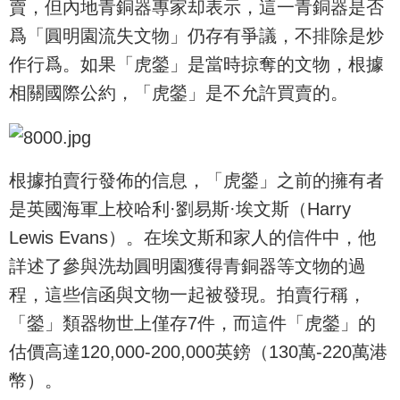
賣，但內地青銅器專家却表示，這一青銅器是否
爲「圓明園流失文物」仍存有爭議，不排除是炒
作行爲。如果「虎鎣」是當時掠奪的文物，根據
相關國際公約，「虎鎣」是不允許買賣的。
根據拍賣行發佈的信息，「虎鎣」之前的擁有者
是英國海軍上校哈利·劉易斯·埃文斯（Harry
Lewis Evans）。在埃文斯和家人的信件中，他
詳述了參與洗劫圓明園獲得青銅器等文物的過
程，這些信函與文物一起被發現。拍賣行稱，
「鎣」類器物世上僅存7件，而這件「虎鎣」的
估價高達120,000-200,000英鎊（130萬-220萬港
幣）。