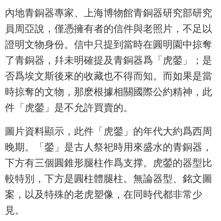
內地青銅器專家、上海博物館青銅器研究部研究
員周亞說，僅憑擁有者的信件與老照片，不足以
證明文物身份。信中只提到當時在圓明園中掠奪
了青銅器，幷未明確提及青銅器爲「虎鎣」；是
否爲埃文斯後來的收藏也不得而知。而如果是當
時掠奪的文物，那麽根據相關國際公約精神，此
件「虎鎣」是不允許買賣的。
圖片資料顯示，此件「虎鎣」的年代大約爲西周
晚期。「鎣」是古人祭祀時用來盛水的青銅器，
下方有三個圓錐形腿柱作爲支撑。虎鎣的器型比
較特別，下方是圓柱體腿柱。無論器型、銘文圖
案，以及特殊的老虎塑像，在同時代都非常少
見。