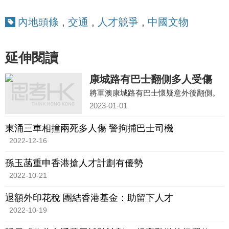
內地頭條
,
交通
,
人才競爭
,
中國文物
延伸閱讀
康城路有巴士翻側多人受傷
將軍澳康城路有巴士懷疑意外後翻側。
2023-01-01
東涌三車相撞兩死多人傷 警拘捕巴士司機
2022-12-16
孫玉菡重申香港搶人才計劃有優勢
2022-10-21
退額外印花稅 團結香港基金：助留下人才
2022-10-19