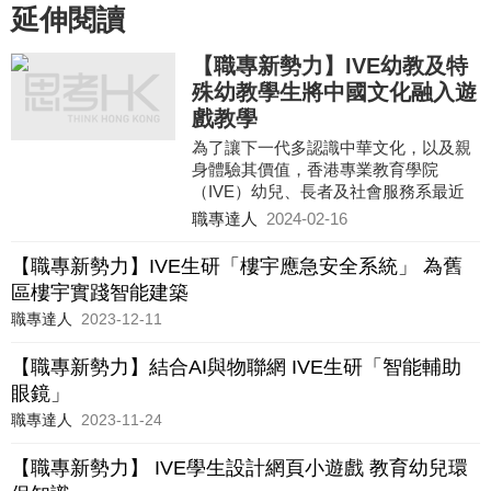
延伸閱讀
【職專新勢力】IVE幼教及特
殊幼教學生將中國文化融入遊
戲教學
為了讓下一代多認識中華文化，以及親
身體驗其價值，香港專業教育學院
（IVE）幼兒、長者及社會服務系最近
舉辦名為「中華文化童樂遊」的活動。
職專達人
2024-02-16
【職專新勢力】IVE生研「樓宇應急安全系統」 為舊
區樓宇實踐智能建築
職專達人
2023-12-11
【職專新勢力】結合AI與物聯網 IVE生研「智能輔助
眼鏡」
職專達人
2023-11-24
【職專新勢力】 IVE學生設計網頁小遊戲 教育幼兒環