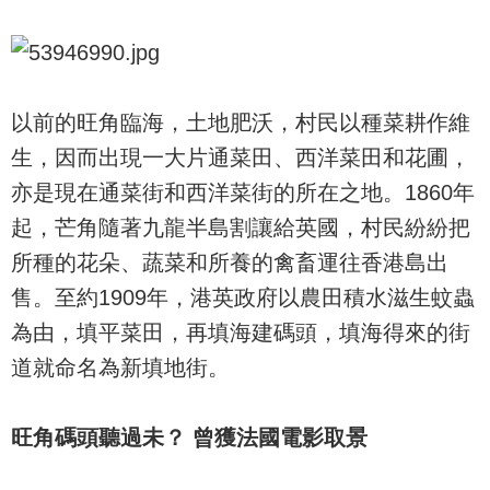
以前的旺角臨海，土地肥沃，村民以種菜耕作維
生，因而出現一大片通菜田、西洋菜田和花圃，
亦是現在通菜街和西洋菜街的所在之地。1860年
起，芒角隨著九龍半島割讓給英國，村民紛紛把
所種的花朵、蔬菜和所養的禽畜運往香港島出
售。至約1909年，港英政府以農田積水滋生蚊蟲
為由，填平菜田，再填海建碼頭，填海得來的街
道就命名為新填地街。
旺角碼頭聽過未？ 曾獲法國電影取景