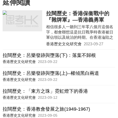
延伸閱讀
拉闊歷史：香港保衞戰中的
『雜牌軍』—香港義勇軍
相信很多人一聽到三年零八個月這個名
字，都會聯想這是抗日戰爭時香港被日
軍佔領以及統治的時期。在香港淪陷之
前，其實港英政府曾經作出頑強的抵
香港歷史文化研究會
2023-09-27
抗，令到日軍本來打算以一星期就攻陷
香港的計劃，被守軍硬拖至十八天才攻
拉闊歷史：呂樂發跡與墮落(下)：落葉不歸根
陷，後世稱為「十八日戰爭」。本文旨
香港歷史文化研究會
2023-09-22
在述說香港義勇軍可歌可泣保家衞國的
事蹟。它的組成來自香港不同種族居
拉闊歷史：呂樂發跡與墮落(上)--權傾黑白兩道
民，規模雖小，卻發揮強大作用，甚至
在戰後被港英政府公布御賜「皇家」榮
香港歷史文化研究會
2023-09-22
銜。
拉闊歷史：「東方之珠」霓虹燈下的香港
香港歷史文化研究會
2023-09-12
拉闊歷史：香港教會發展之旅(1949-1967)
香港歷史文化研究會
2023-09-05