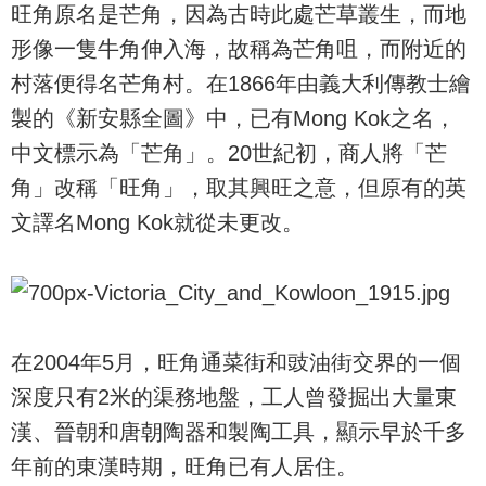
旺角原名是芒角，因為古時此處芒草叢生，而地
形像一隻牛角伸入海，故稱為芒角咀，而附近的
村落便得名芒角村。在1866年由義大利傳教士繪
製的《新安縣全圖》中，已有Mong Kok之名，
中文標示為「芒角」。20世紀初，商人將「芒
角」改稱「旺角」，取其興旺之意，但原有的英
文譯名Mong Kok就從未更改。
在2004年5月，旺角通菜街和豉油街交界的一個
深度只有2米的渠務地盤，工人曾發掘出大量東
漢、晉朝和唐朝陶器和製陶工具，顯示早於千多
年前的東漢時期，旺角已有人居住。