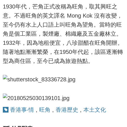
1930年代，芒角正式改稱為旺角，取其興旺之
意。不過旺角的英文譯名 Mong Kok 沒有改變，
至今仍有水上人口語上叫旺角為望角。當時的旺
角是個工業區，製煙廠、棉織廠及五金廠林立。
1932年，因為地租便宜，八珍甜醋在旺角開辦。
隨著地點漸漸繁榮，在1950年代起，該區逐漸轉
型為商住區，至今已成為旅遊熱點。
香港事‧情
,
旺角
,
香港歷史
,
本土文化