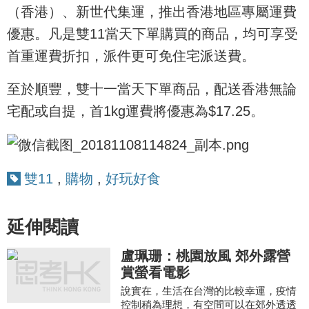
（香港）、新世代集運，推出香港地區專屬運費
優惠。凡是雙11當天下單購買的商品，均可享受
首重運費折扣，派件更可免住宅派送費。
至於順豐，雙十一當天下單商品，配送香港無論
宅配或自提，首1kg運費將優惠為$17.25。
雙11
,
購物
,
好玩好食
延伸閱讀
盧珮珊：桃園放風 郊外露營
賞螢看電影
說實在，生活在台灣的比較幸運，疫情
控制稍為理想，有空間可以在郊外透透