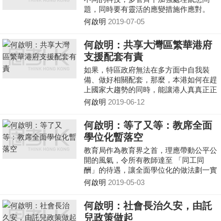
題，同時要有靈活的應變措施作應對。
何啟明
2019-07-05
何啟明：共享大灣區繁華港府
支援配套有責
如果，特區政府無法在多方面中自我裝
備、做好相關配套，那麼，本港如何在趕
上國家大趨勢的同時，能讓港人真真正正
共享大灣區的繁華與成果？
何啟明
2019-06-12
何啟明：等了又等：教席全面
學位化暫落空
教育局作為教育界之首，理應帶動公平公
開的風氣，令所有教師達至 「同工同
酬」的待遇，讓全面學位化的做法劃一實
行；更重要是，政府應切勿忘初衷，回想
何啟明
2019-05-03
當天的建議或施政的精神所在。
何啟明：社會長治久安，由託
兒政策做起