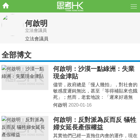
何啟明
立法會議員
立法會議員
全部博文
何啟明：沙漠一點綠洲：失業
現金津貼
儘管，政府總是「慢人幾拍」，對社會的
敏感度遲鈍無比，甚至「等得補貼來也餓
死」；然而，老套地說：「遲來好過無
到」，至少她踏出重要的一步，並在固有
何啟明
2020-01-16
施政思維上作出一大突破。
何啟明：反對派為反而反 犠牲
婦女延長產假權益
其實他們已經一直拖住內會的運作，現在