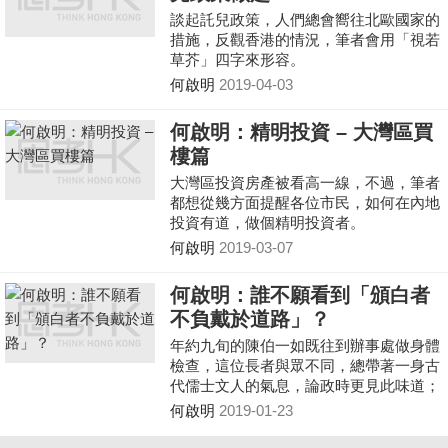
談起託兒政策，人們總會嚮往北歐國家的
措施，反觀香港的情況，筆者會用「視若
草芥」四字來形容。
何啟明
2019-04-03
何啟明：精明投資 – 大灣區買
樓篇
大灣區投資房產被看高一線，不過，筆者
都想從幾方面提醒各位市民，如何在內地
投資有道，做個精明投資者。
何啟明
2019-03-07
何啟明：誰不願看到「頒白者
不負戴於道路」？
年約九旬的陳伯一如既往到辦事處做身體
檢查，這位長者與眾不同，總帶著一身古
代儒士文人的氣息，論政時更見此味道；
他向筆者談起「上調長者綜援的合資格年
何啟明
2019-01-23
齡」時愁眉深鎖……