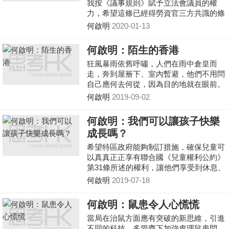
我按《議事規則》賦予立法會議員的權
力，希望這條已經得勞資官三方共識的條
例草案可以盡速通過，他們仍然阻撓，實
何啟明
2020-01-13
在令人氣憤。
何啟明：陌生的香港
狂風暴雨依舊呼嘯，人們在雨中倉皇而
走，奔到屋簷下、室內暫避，他們不用問
自己應何去何從，因為目的地就在眼前。
何啟明
2019-09-02
何啟明：我們可以讓孩子快樂
成長嗎？
希望特區政府能夠制訂措施，確保兒童可
以真真正正享有聯合國《兒童權利公約》
第31條所述的權利，讓他們享受到休息、
閒暇及遊玩的權利。
何啟明
2019-07-18
何啟明：鼠患令人心慌慌
當局在治鼠方面應有突破的新思維，引進
不同的科技，多管齊下加強處理鼠患問