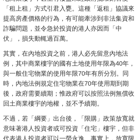
「租上租」方式引君入甕。這種「返租」協議來
提高房產價格的行為，有可能牽涉到非法集資和
詐騙問題，並令急於投資的港人亦因而「中
伏」，損失動輒過百萬。
其實，在內地投資之前，港人必先留意內地法
例，其中商業樓宇的國有土地使用年限為40年，
與一般住宅物業的使用年限70年有所分別。同
時，內地法例規定住宅物業在70年使用期到期
後，政府需要續期；惟政府可以按照法例無償收
回土商業樓宇的地權，並不予續期。
不過，若「綱要」出台後，「限購」政策放寬就
意味著港人投資者或可投資「住宅」樓宇，但非
代表港人投資者可以一勞永逸。事實上，放寬限