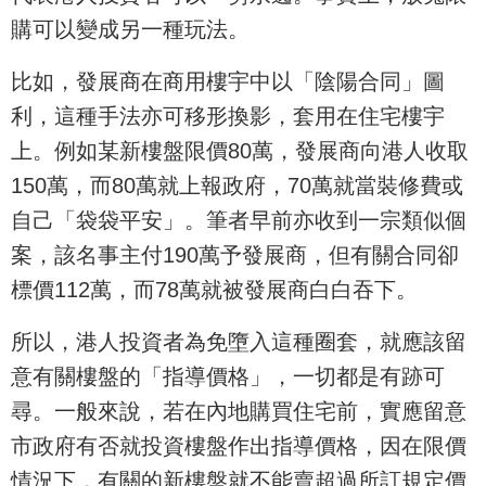
購可以變成另一種玩法。
比如，發展商在商用樓宇中以「陰陽合同」圖
利，這種手法亦可移形換影，套用在住宅樓宇
上。例如某新樓盤限價80萬，發展商向港人收取
150萬，而80萬就上報政府，70萬就當裝修費或
自己「袋袋平安」。筆者早前亦收到一宗類似個
案，該名事主付190萬予發展商，但有關合同卻
標價112萬，而78萬就被發展商白白吞下。
所以，港人投資者為免墮入這種圈套，就應該留
意有關樓盤的「指導價格」，一切都是有跡可
尋。一般來說，若在內地購買住宅前，實應留意
市政府有否就投資樓盤作出指導價格，因在限價
情況下，有關的新樓盤就不能賣超過所訂規定價