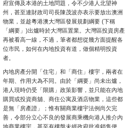
府宣傳及本港的土地問題，令不少港人北望神
州，甚至連財政司司長陳茂波亦表示要放出澳洲
物業，並趁粵港澳大灣區發展規劃綱要 (下稱
「綱要」)出爐時於大灣區置業。大灣區投資房產
再被看高一線，不過，筆者都想從幾方面提醒各
位市民，如何在內地投資有道，做個精明投資
者。
內地房產分開「住宅」和「商住」樓宇，兩者在
年期、作用大為不同。由於「綱要」尚未出爐，
港人現時仍受「限購」政策影響，並只能在內地
購買或投資商舖、商住公寓及酒店物業，這些都
是無「房產證」；惟有關商業樓宇法例尚欠完
善，令部分立心不良的發展商乘機向港人推介內
地商業樓宇，甚至有樓盤未經政府批准銷售便