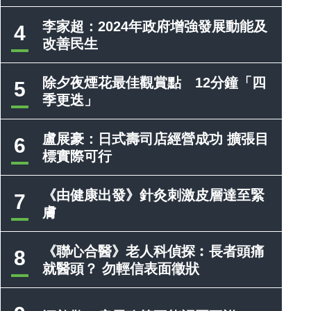
李家超：2024年政府增強發展動能及
4
改善民生
除夕夜煙花最佳觀賞點 12分鐘「四
5
季更迭」
盧展豪：日式壽司店經營成功 擴張目
6
標實際可行
《由健康出發》針灸刺激皮層達至緊
7
膚
《聯心合醫》老人科偵探︰長者頭痛
8
就醫頭？ 勿輕信表面徵狀