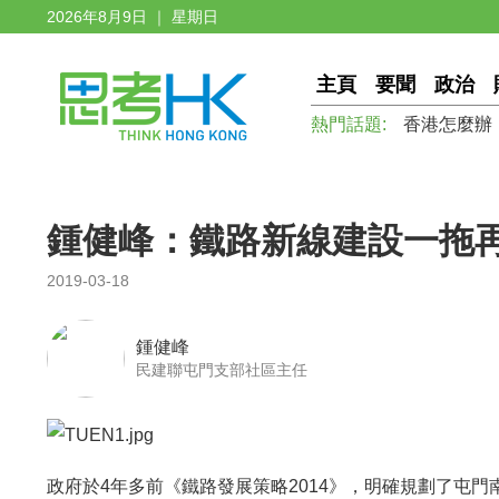
2026年8月9日 ｜ 星期日
主頁
要聞
政治
熱門話題:
香港怎麼辦
鍾健峰：鐵路新線建設一拖再
2019-03-18
鍾健峰
民建聯屯門支部社區主任
政府於4年多前《鐵路發展策略2014》，明確規劃了屯門