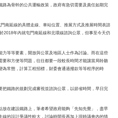
鐵路為骨幹的公共運輸政策，政府有急切需要及責任如期完
。
屯門南延線的具體走線、車站位置、推展方式及推展時間表諮
於2018年內就屯門南延線和北環線諮詢公眾，但事至今天仍
能力等等要素，開放與公眾及地區人士作為討論。而在這些
需要和方便等問題，往往都要一段較長時間才能讓當局聆聽
變為常態，計算工程招標，財委會通過撥款等等程序的時
要把鐵路的規劃完成審視並諮詢公眾，以節省時間，早日完
點放在建設鐵路上，筆者希望政府能夠「先知先覺」，盡早
走線的設計爭議性較大，討論時間長再加上現時議會內的情