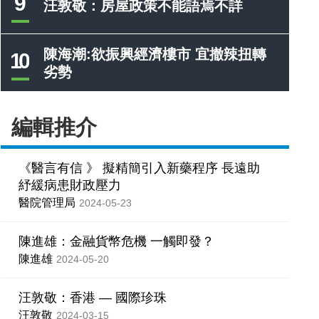
9
汪敦敬：房屋政策不能語焉不詳
陳海潮:欲振興經濟樓市 宜撤辣扭轉
10
劣勢
編輯推介
《醫言有信 》 擬精簡引入新藥程序 長遠助
紓緩病患財政壓力
醫院管理局
2024-05-23
陳進雄：金融貨幣危機 一觸即發？
陳進雄
2024-05-20
汪敦敬：香港 — 國際珍珠
汪敦敬
2024-03-15