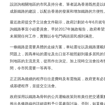
設諮詢相關地區的市民及持分者。筆者認為香港既然是以
成新鐵路的建設，以配合香港的發展和增加鐵路的方便性
最近政府提交予立法會文件顯示，政府計劃於今年6月就
詢鐵路事宜小組委員會。早於2017年施政報告，政府希望
未展開任何工作，實難以令屯門碼頭居民感到滿意。
一條鐵路是需要具體的走線方案，車站選址以及鐵路運載
問題上，因爲車站的選址及出口並不能照顧到最多居民的
到地區的主流意見，從而作出決定。加上現時立法會拉布
間，令市民需要一等再等。
正正因為後續的程序往往是費時及有需拖延，政府更有必
成基礎程序，並提交立法會。
政府採用以鐵路為骨幹的公共運輸政策則有責任把交通重
推出各條路線的詳細資料予公眾參與討論。否則，如某條