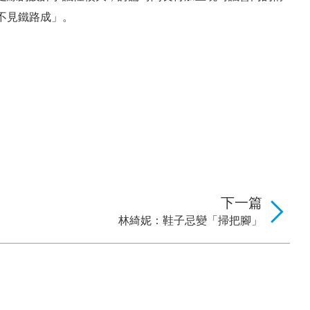
不見鐵路成」。
下一篇
林綺妮：鞋子忌變「掃把腳」