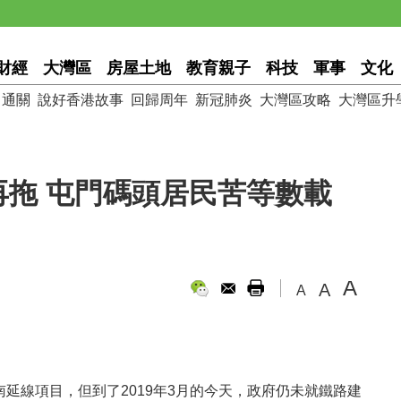
財經
大灣區
房屋土地
教育親子
科技
軍事
文化
通關
說好香港故事
回歸周年
新冠肺炎
大灣區攻略
大灣區升
拖 屯門碼頭居民苦等數載
A
A
A
南延線項目，但到了2019年3月的今天，政府仍未就鐵路建