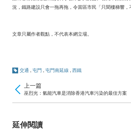
況，鐵路建設只會一拖再拖，令當區市民「只聞樓梯響，
文章只屬作者觀點，不代表本網立場。
交通
,
屯門
,
屯門南延線
,
西鐵
上一篇
巫烈光：氫能汽車是消除香港汽車污染的最佳方案
延伸閱讀