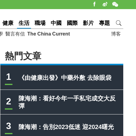
健康
生活
職場
中國
國際
影片
專題
學
醫言有信
The China Current
博客
熱門文章
1
《由健康出發》中藥外敷 去除眼袋
陳海潮：看好今年一手私宅成交大反
2
彈
3
陳海潮：告別2023低迷 迎2024曙光