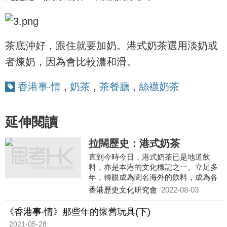
茶底沖好，跟住就要加奶。港式奶茶選用淡奶或
者煉奶，因為會比較濃和滑。
香港事‧情
,
奶茶
,
茶餐廳
,
絲襪奶茶
延伸閱讀
拉闊歷史：港式奶茶
直到今時今日，港式奶茶已是地道飲
料，亦是本港的文化標記之一。立足多
年，轉眼成為聞名海外的飲料，成為各
地人士盼望一嚐的美味，成為香港人的
香港歷史文化研究會
2022-08-03
驕傲。
《香港事‧情》那些年的懷舊玩具(下)
2021-05-28