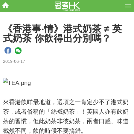
《香港事‧情》港式奶茶 ≠ 英
式奶茶 你飲得出分別嗎？
2019-06-17
來香港飲咩最地道，選項之一肯定少不了港式奶
茶，或者俗稱的「絲襪奶茶」！英國人亦有飲奶
茶的習慣，但此奶茶非彼奶茶，兩者口感、味道
截然不同，飲的時候不要搞錯。