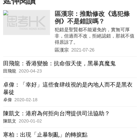
延伸閱讀
區漢宗：推動修改《逃犯條
例》不是錯誤嗎？
犯錯是聖賢都不能避免的，實無可厚
非，但過而不改，拒絕認錯，那就不值
得原諒了。
區漢宗
2021-07-26
田飛龍：香港變臉：抗命假天使，黑暴真魔鬼
田飛龍
2020-04-23
卓偉：「幸好」這些食肆歧視的是內地人而不是黑衣
暴徒
卓偉
2020-02-18
陳凱文：港府為何拒向台灣提供司法協助？
陳凱文
2020-01-02
寒柏：出現「止暴制亂」的轉捩點