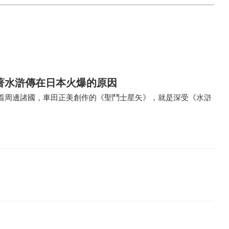
著水滸傳在日本火爆的原因
着周邊諸國，車田正美創作的《聖鬥士星矢》，就是深受《水滸