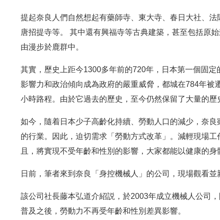
提起奈良人們自然想起有藥師寺、東大寺、春日大社、法
唐招提寺等。 其中還有興福寺等古典建築，甚至包括原始森
由漫步於鹿群中。
其實，歷史上距今1300多年前的720年，日本第一個
影響力和政治傾向成為政府的嚴重威脅，都城在784年被
小時路程。由於它過去的歷史，至今仍然保留了大量的歷
如今，隨着日本少子高齡化持續、勞動人口的減少，奈良
的行業。因此，迫切需求「勞動方式改革」。減輕現場工
且，將實現不受年齡和性別的影響，大家都能以健康的身
日前，筆者來到奈良「身控機械人」的公司，現場觀看並
該公司社長藤本弘道介紹説，於2003年成立機械人公司
普及之後，勞動力不再受年齡和性別差異影響。