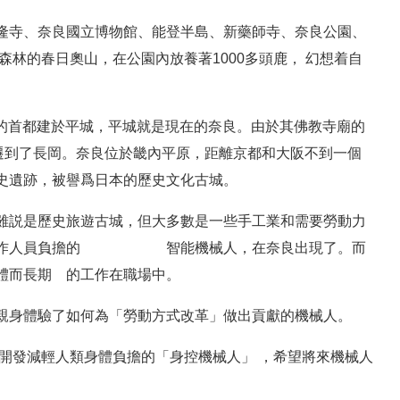
隆寺、奈良國立博物館、能登半島、新藥師寺、奈良公園、
林的春日奧山，在公園內放養著1000多頭鹿， 幻想着自
固定的首都建於平城，平城就是現在的奈良。由於其佛教寺廟的
遷到了長岡。奈良位於畿內平原，距離京都和大阪不到一個
史遺跡，被譽爲日本的歷史文化古城。
雖説是歷史旅遊古城，但大多數是一些手工業和需要勞動力
作人員負擔的゚゙゙゙゙゙智能機械人，在奈良出現了。而
體而長期゙的工作在職場中。
親身體驗了如何為「勞動方式改革」做出貢獻的機械人。
，開發減輕人類身體負擔的「身控機械人」 ，希望將來機械人