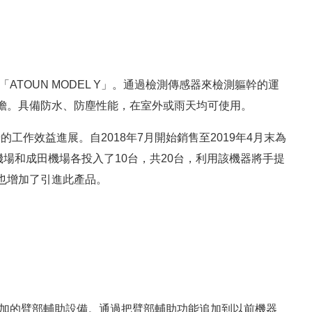
ATOUN MODEL Y」。通過檢測傳感器來檢測軀幹的運
擔。具備防水、防塵性能，在室外或雨天均可使用。
的工作效益進展。自2018年7月開始銷售至2019年4月末為
機場和成田機場各投入了10台，共20台，利用該機器將手提
也增加了引進此產品。
」時追加的臂部輔助設備。通過把臂部輔助功能追加到以前機器