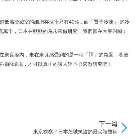
超低溫冷藏室的細胞存活率只有40%，而「質子冷凍」 的冷
感慨萬千，日本在默默的為未來做研究，我們卻在大聲叫喊：
落在奈良境內，走在奈良感受到的是一種「禪」的氛圍，暮鼓
這樣的環境，才可以真正的讓人靜下心來做研究吧！
下一篇
東京觀察／日本茨城筑波的最尖端技術