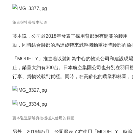
筆者與社長藤本弘道
藤本説，公司於2018年發表了採用背部附有開關的腰用゙「
動，同時結合腰部的馬達旋轉來減輕搬動重物時腰部的負
「MODEL Y」推進着以裝卸為中心的物流公司和建設現場
止，銷量大約有300台。日本航空集團公司也分別在羽田
行李、貨物裝載到貨櫃。同時，在高齡化的農業和林業，
藤本弘道講解身控機械人使用的範圍
另外，2019年5月，公司發表了在使用「MODEL Y