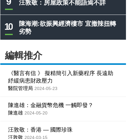
9
汪敦敬：房屋政策不能語焉不詳
陳海潮:欲振興經濟樓市 宜撤辣扭轉
10
劣勢
編輯推介
《醫言有信 》 擬精簡引入新藥程序 長遠助
紓緩病患財政壓力
醫院管理局
2024-05-23
陳進雄：金融貨幣危機 一觸即發？
陳進雄
2024-05-20
汪敦敬：香港 — 國際珍珠
汪敦敬
2024-03-15