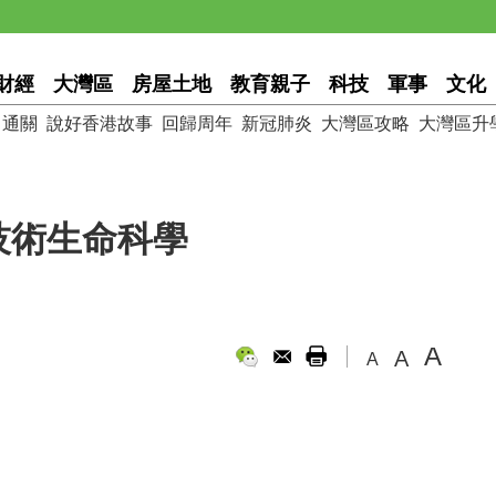
財經
大灣區
房屋土地
教育親子
科技
軍事
文化
通關
說好香港故事
回歸周年
新冠肺炎
大灣區攻略
大灣區升
技術生命科學
A
A
A