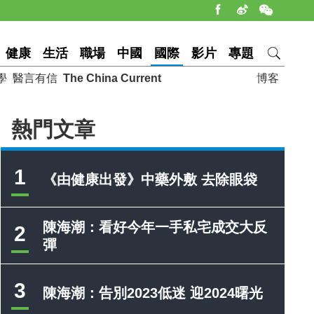
健康
生活
職場
中國
國際
影片
專題
學
醫言有信
The China Current
博客
熱門文章
1
《由健康出發》中藥外敷 去除眼袋
陳海潮：看好今年一手私宅成交大反
2
彈
3
陳海潮：告別2023低迷 迎2024曙光