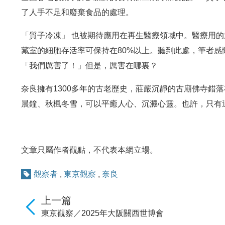
了人手不足和廢棄食品的處理。
「質子冷凍」 也被期待應用在再生醫療領域中。醫療用的
藏室的細胞存活率可保持在80%以上。聽到此處，筆者
「我們厲害了！」但是，厲害在哪裏？
奈良擁有1300多年的古老歷史，莊嚴沉靜的古廟佛寺錯
晨鐘、秋楓冬雪，可以平癒人心、沉澱心靈。也許，只有
文章只屬作者觀點，不代表本網立場。
觀察者
,
東京觀察
,
奈良
上一篇
東京觀察／2025年大阪關西世博會