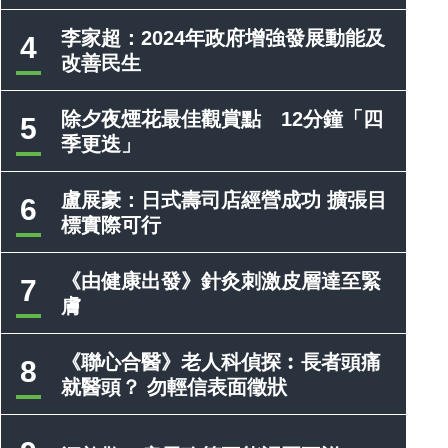
李家超：2024年政府增強發展動能及
4
改善民生
除夕夜煙花最佳觀賞點 12分鐘「四
5
季更迭」
盧展豪：日式壽司店經營成功 擴張目
6
標實際可行
《由健康出發》針灸刺激皮層達至緊
7
膚
《聯心合醫》老人科偵探︰長者頭痛
8
就醫頭？ 勿輕信表面徵狀