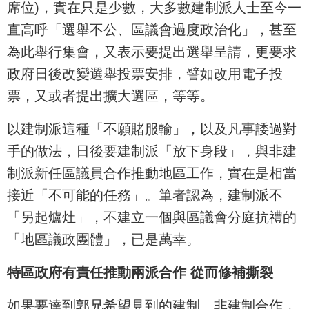
席位)，實在只是少數，大多數建制派人士至今一
直高呼「選舉不公、區議會過度政治化」，甚至
為此舉行集會，又表示要提出選舉呈請，更要求
政府日後改變選舉投票安排，譬如改用電子投
票，又或者提出擴大選區，等等。
以建制派這種「不願賭服輸」，以及凡事諉過對
手的做法，日後要建制派「放下身段」，與非建
制派新任區議員合作推動地區工作，實在是相當
接近「不可能的任務」。筆者認為，建制派不
「另起爐灶」，不建立一個與區議會分庭抗禮的
「地區議政團體」，已是萬幸。
特區政府有責任推動兩派合作 從而修補撕裂
如果要達到郭兄希望見到的建制、非建制合作，