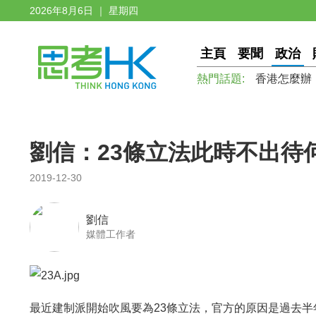
2026年8月6日 ｜ 星期四
主頁
要聞
政治
熱門話題:
香港怎麼辦
劉信：23條立法此時不出待
2019-12-30
劉信
媒體工作者
最近建制派開始吹風要為23條立法，官方的原因是過去