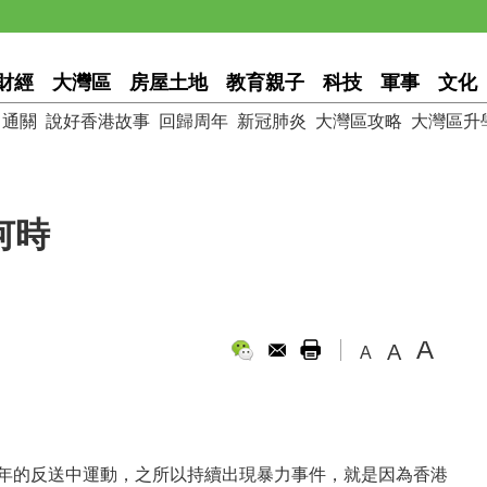
財經
大灣區
房屋土地
教育親子
科技
軍事
文化
通關
說好香港故事
回歸周年
新冠肺炎
大灣區攻略
大灣區升
何時
A
A
A
半年的反送中運動，之所以持續出現暴力事件，就是因為香港