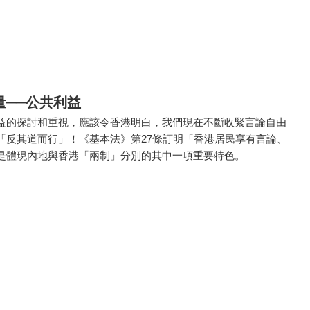
量──公共利益
益的探討和重視，應該令香港明白，我們現在不斷收緊言論自由
「反其道而行」！《基本法》第27條訂明「香港居民享有言論、
是體現內地與香港「兩制」分別的其中一項重要特色。