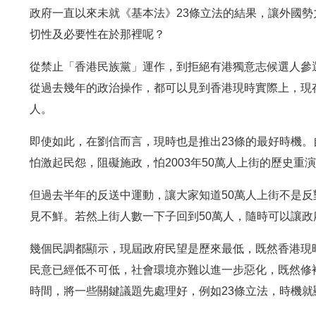
政府一直以來未就《基本法》23條立法的結果，讓外國勢
切性及必要性在於那裡呢？
從禁止「香港民族黨」運作，到拒絕有港獨意志候選人參
從過去幾年的政治操作，都可以見到香港現時實際上，現
人。
即使如此，在劉信而言，現時也是推出23條的最好時機。自
怕激起民怨，阻礙施政，怕2003年50萬人上街的歷史重
但過去半年的反送中運動，讓大家知道50萬人上街不是反對
見不鮮。若然上街人數一下子回到50萬人，隨時可以讓
幾個民調都顯示，現屆政府民望是歷來最低，既然香港現
民意已經低不可低，社會環境亦難以進一步惡化，既然修
時間，將一些關鍵議題先處理好，例如23條立法，時機就