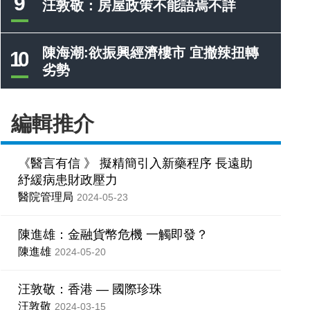
9
汪敦敬：房屋政策不能語焉不詳
陳海潮:欲振興經濟樓市 宜撤辣扭轉
10
劣勢
編輯推介
《醫言有信 》 擬精簡引入新藥程序 長遠助
紓緩病患財政壓力
醫院管理局
2024-05-23
陳進雄：金融貨幣危機 一觸即發？
陳進雄
2024-05-20
汪敦敬：香港 — 國際珍珠
汪敦敬
2024-03-15