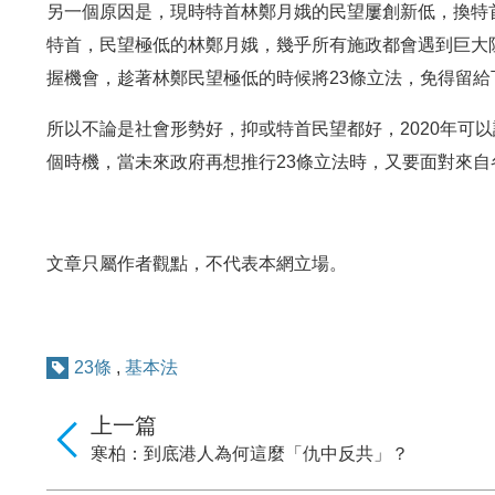
另一個原因是，現時特首林鄭月娥的民望屢創新低，換特
特首，民望極低的林鄭月娥，幾乎所有施政都會遇到巨大
握機會，趁著林鄭民望極低的時候將23條立法，免得留
所以不論是社會形勢好，抑或特首民望都好，2020年可
個時機，當未來政府再想推行23條立法時，又要面對來
文章只屬作者觀點，不代表本網立場。
23條
,
基本法
上一篇
寒柏：到底港人為何這麼「仇中反共」？