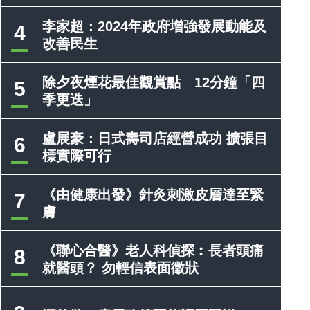
李家超：2024年政府增強發展動能及
4
改善民生
除夕夜煙花最佳觀賞點 12分鐘「四
5
季更迭」
盧展豪：日式壽司店經營成功 擴張目
6
標實際可行
《由健康出發》針灸刺激皮層達至緊
7
膚
《聯心合醫》老人科偵探︰長者頭痛
8
就醫頭？ 勿輕信表面徵狀