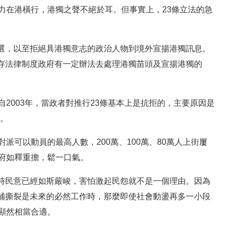
力在港橫行，港獨之聲不絕於耳。但事實上，23條立法的急
選，以至拒絕具港獨意志的政治人物到境外宣揚港獨訊息。
存法律制度政府有一定辦法去處理港獨苗頭及宣揚港獨的
2003年，當政者對推行23條基本上是抗拒的，主要原因是
演。
派可以動員的最高人數，200萬、100萬、80萬人上街屢
政府如釋重擔，鬆一口氣。
時民意已經如斯嚴峻，害怕激起民怨就不是一個理由。因為
補撕裂是未來的必然工作時，那麼即使社會動盪再多一小段
顯然相當合適。