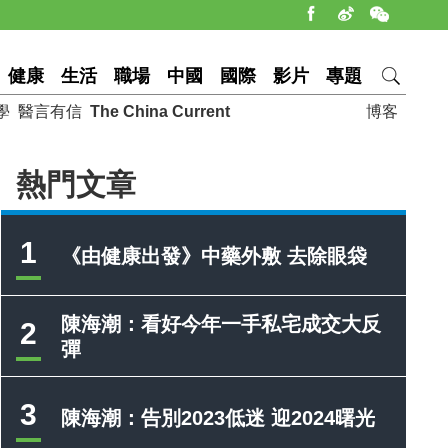
健康
生活
職場
中國
國際
影片
專題
學
醫言有信
The China Current
博客
熱門文章
1
《由健康出發》中藥外敷 去除眼袋
陳海潮：看好今年一手私宅成交大反
2
彈
3
陳海潮：告別2023低迷 迎2024曙光