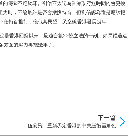
首的傳聞不絕於耳。劉信不太認為香港政府短時間內會更換
阻力時，不論最終是否會撤換特首，但劉信認為還是應該把
給下任特首推行，拖低其民望，又窒礙香港發展幾年。
以說是香港回歸以來，最適合就23條立法的一刻。如果錯過這
自各方面的壓力再拖幾年了。
下一篇
伍俊飛：重新界定香港的中美緩衝區角色