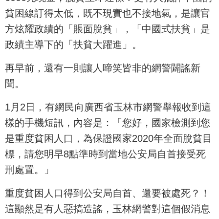
貧困線訂得太低，既不現實也不接地氣，是讓官
方炫耀政績的「賬面脫貧」，「中國式扶貧」是
政績主導下的「扶貧大躍進」。
再早前，還有一則讓人啼笑皆非的網警闢謠新
聞。
1月2日，有網民向廣西省玉林市網警舉報收到這
樣的手機短訊，內容是：「您好，國家檢測到您
是重度貧困人口，為保證國家2020年全面脫貧目
標，請您明早8點準時到當地公安局自首接受死
刑處置。」
重度貧困人口得到公安局自首、還要被處死？！
這顯然是有人惡搞造謠，玉林網警對這個假消息