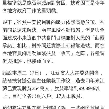
量標準就是能否消滅絕對貧困。扶貧因而是今年
各地方政府工作的重頭戲。
眼下，雖然中美貿易戰的壓力依然高懸於頂、香
港問題遠未解決，兩岸風險不斷積累，但是與全
面建成小康這個中共奮鬥目標兼對人民的「莊嚴
承諾」相比，對外問題實際上都得靠邊站。而在
各地官員鉚足勁加緊扶貧「收官」之際，各種調
侃與批評，也接踵而至。
話說本周二（7日）， 江蘇省人大常委會開會，
該省扶貧辦公室主任彙報工作說，過去四年來江
蘇已實現脫貧254萬人，脫貧率達到99.99%以
上，目前全省只剩六戶、17人未脫貧。
這個數字立即在網上炸開了鍋。一些網民質疑官