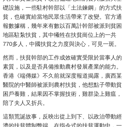
礎設施，一些駐村幹部以「土法鍊鋼」的方式扶
貧，也確實給當地民眾生活帶來了改變。官方通
報數據稱，幾年來有數以百萬計幹部被派到貧困
地區駐紮扶貧，其中犧牲在扶貧崗位上的一共
770多人，中國扶貧之力度與決心，可見一斑。
然而，扶貧幹部的工作成效確實受限於當事人的
素質，以及是否具備推動農村發展產業的能力。
香港《端傳媒》不久前就深度報道揭露，廣西某
醫院的中醫師被派到農村扶貧，他想點子帶動貧
困戶養雞，結果因不掌握技術，雞群染上雞瘟，
陪了夫人又折兵。
這類荒誕故事，反映出從上到下、以政治帶動經
濟的扶貧體制弊端。在指令式的扶貧運動中，一