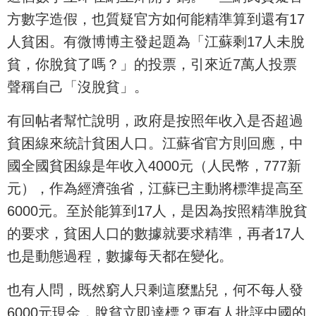
方數字造假，也質疑官方如何能精準算到還有17
人貧困。有微博博主發起題為「江蘇剩17人未脫
貧，你脫貧了嗎？」的投票，引來近7萬人投票
聲稱自己「沒脫貧」。
有回帖者幫忙說明，政府是按照年收入是否超過
貧困線來統計貧困人口。江蘇省官方則回應，中
國全國貧困線是年收入4000元（人民幣，777新
元），作為經濟強省，江蘇已主動將標準提高至
6000元。至於能算到17人，是因為按照精準脫貧
的要求，貧困人口的數據就要求精準，再者17人
也是動態過程，數據每天都在變化。
也有人問，既然窮人只剩這麼點兒，何不每人發
6000元現金，脫貧立即達標？更有人批評中國的