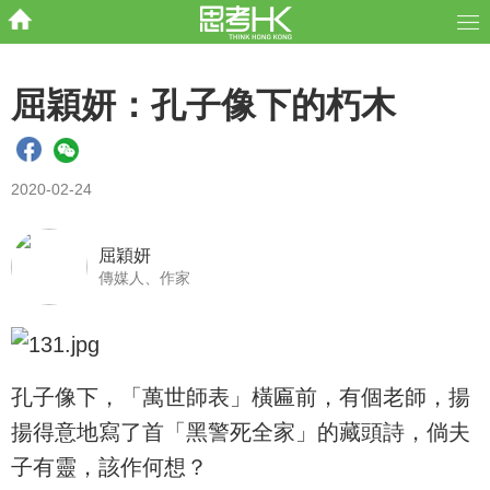
屈穎妍：孔子像下的朽木
2020-02-24
屈穎妍
傳媒人、作家
孔子像下，「萬世師表」橫匾前，有個老師，揚
揚得意地寫了首「黑警死全家」的藏頭詩，倘夫
子有靈，該作何想？