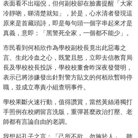
表面看不出端倪，但何副校卻在臉書提醒「大家
冷靜啲，睇清楚就知」，於是，心水清者發現這
原來是首藏頭詩，即是每句頭一個字串起來才是
真義，意即：「黑警死全家，一個都不能少」。
市民看到何栢欣作為學校副校長竟出此惡毒之
言、生此冷血之心，既驚且怒，立即去信教育局
長及學校校長投訴，學校校董會昨深夜發聲明，
表示已將涉嫌發出針對警方貼文的何栢欣暫時停
職，並成立專責小組查明事件。
學校果斷火速行動，值得讚賞，當然黃絲港獨打
手照例在校網留言洗版，重彈甚麼政治打壓、老
師都有言論自由的老調。
我想起孔子之言：「己所不欲，勿施於人」。聽