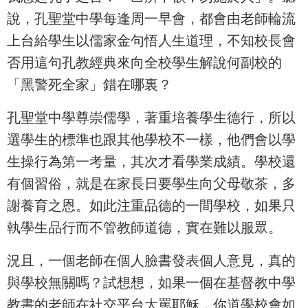
說，孔聖堂中學每逢周一早會，都會由老師輪流
上台給學生以儒家金句悟人生道理，不知校長會
否用這句孔教經典來向全校學生解說何副校的
「黑警死全家」錯在哪裏？
孔聖堂中學尊崇儒學，著重培養學生德行，所以
選學生的標準也跟其他學校不一樣，他們會以學
生操行為第一考量，其次才看學業成績。學校還
有個習俗，就是在家長日要學生向父母敬茶，多
謝養育之恩。如此注重品德的一間學校，如果只
執學生品行而不管教師道德，實在難以服眾。
況且，一個老師在個人臉書發表個人意見，真的
與學校無關嗎？試想想，如果一個在基督教中學
教書的老師在社交平台大罵耶穌，你道學校會如