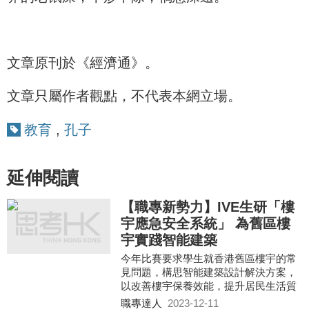
文章原刊於《經濟通》。
文章只屬作者觀點，不代表本網立場。
教育
,
孔子
延伸閱讀
【職專新勢力】IVE生研「樓
宇應急安全系統」 為舊區樓
宇實踐智能建築
今年比賽要求學生就香港舊區樓宇的常
見問題，構思智能建築設計解決方案，
以改善樓宇保養效能，提升居民生活質
素及樓宇安全。
職專達人
2023-12-11