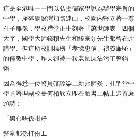
這是全港唯一一間以弘揚儒家學說為辦學宗旨的
中學，座落銅鑼灣加路連山，校園內豎立著一尊
孔子雕像，學校禮堂正中刻著「萬世師表」四個
大字，國學大師錢穆先生和饒宗頤先生都曾在此
講學。但這所校訓標榜「孝悌忠信、禮義廉恥」
的儒教中學，昨天卻被一粒老鼠屎沾污了整鍋
粥。
因為得悉一位警員確診染上新冠肺炎，孔聖堂中
學的署理副校長何栢欣立即在臉書上帖上這首藏
頭詩：
「黑心唔係咁好
警察都係打份工