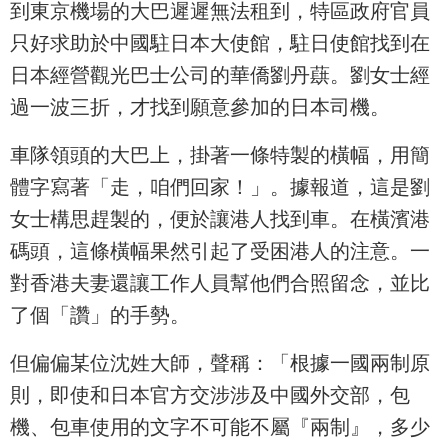
到東京機場的大巴遲遲無法租到，特區政府官員
只好求助於中國駐日本大使館，駐日使館找到在
日本經營觀光巴士公司的華僑劉丹蕻。劉女士經
過一波三折，才找到願意參加的日本司機。
車隊領頭的大巴上，掛著一條特製的橫幅，用簡
體字寫著「走，咱們回家！」。據報道，這是劉
女士構思趕製的，便於讓港人找到車。在橫濱港
碼頭，這條橫幅果然引起了受困港人的注意。一
對香港夫妻還讓工作人員幫他們合照留念，並比
了個「讚」的手勢。
但偏偏某位沈姓大師，聲稱：「根據一國兩制原
則，即使和日本官方交涉涉及中國外交部，包
機、包車使用的文字不可能不屬『兩制』，多少