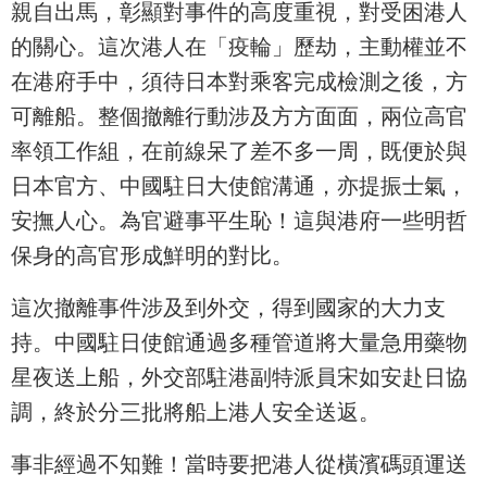
親自出馬，彰顯對事件的高度重視，對受困港人
的關心。這次港人在「疫輪」歷劫，主動權並不
在港府手中，須待日本對乘客完成檢測之後，方
可離船。整個撤離行動涉及方方面面，兩位高官
率領工作組，在前線呆了差不多一周，既便於與
日本官方、中國駐日大使館溝通，亦提振士氣，
安撫人心。為官避事平生恥！這與港府一些明哲
保身的高官形成鮮明的對比。
這次撤離事件涉及到外交，得到國家的大力支
持。中國駐日使館通過多種管道將大量急用藥物
星夜送上船，外交部駐港副特派員宋如安赴日協
調，終於分三批將船上港人安全送返。
事非經過不知難！當時要把港人從橫濱碼頭運送