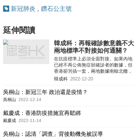
新冠肺炎
,
鑽石公主號
延伸閱讀
韓成科：再報確診數意義不大
兩地標準不對接如何通關？
在抗疫標準上必須全面對接。如果內地
已經不再公佈無症狀確診者的數據，但
香港卻另搞一套，兩地數據南轅北轍，
如何對接通關？
韓成科
2022-12-20
吳桐山：新冠三年 政治還是疫情？
吳桐山
2022-12-14
戴慶成：香港防疫措施宜再鬆綁
戴慶成
2022-11-14
吳桐山：認清「調查」背後動機免被誤導