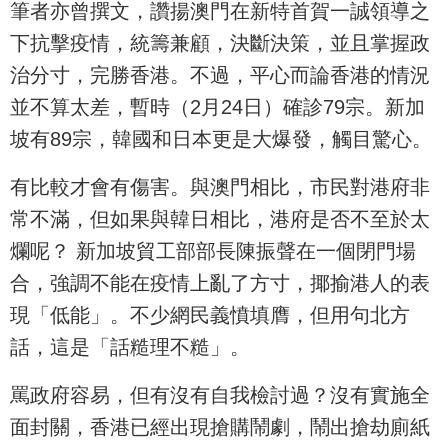
筆者亦曾撰文，讚揚澳門在新特首賀一誠領導之
下抗擊疫情，統籌兼顧，決斷決策，並且掌握政
治分寸，完勝香港。不過，平心而論香港的情況
並不算太差，暫時（2月24日）確診79宗。新加
坡有89宗，韓國和日本更是大爆發，觸目驚心。
有比較才會有傷害。與澳門相比，市民對港府非
常不滿，但如果與韓日相比，港府是否不至於太
爛呢？ 新加坡貿工部部長陳振聲在一個閉門場
合，強調不能在疫情上亂了方寸，揶揄港人的表
現「低能」。不少網民義憤填膺，但用句北方
話，這是「話糙理不糙」。
罵政府容易，但有沒有自我檢討過？沒有實施全
面封關，香港已經出現搶購鬧劇，鬧出搶劫廁紙