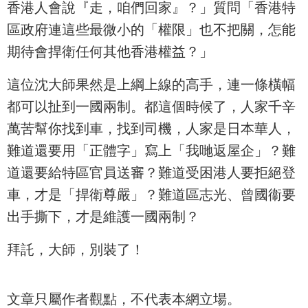
香港人會說『走，咱們回家』？」質問「香港特
區政府連這些最微小的「權限」也不把關，怎能
期待會捍衛任何其他香港權益？」
這位沈大師果然是上綱上線的高手，連一條橫幅
都可以扯到一國兩制。都這個時候了，人家千辛
萬苦幫你找到車，找到司機，人家是日本華人，
難道還要用「正體字」寫上「我哋返屋企」？難
道還要給特區官員送審？難道受困港人要拒絕登
車，才是「捍衛尊嚴」？難道區志光、曾國衞要
出手撕下，才是維護一國兩制？
拜託，大師，別裝了！
文章只屬作者觀點，不代表本網立場。