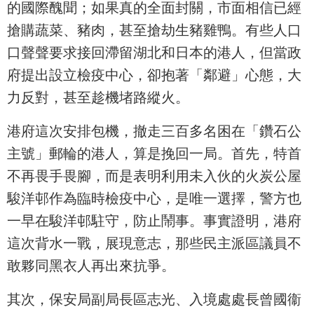
的國際醜聞；如果真的全面封關，市面相信已經
搶購蔬菜、豬肉，甚至搶劫生豬雞鴨。有些人口
口聲聲要求接回滯留湖北和日本的港人，但當政
府提出設立檢疫中心，卻抱著「鄰避」心態，大
力反對，甚至趁機堵路縱火。
港府這次安排包機，撤走三百多名困在「鑽石公
主號」郵輪的港人，算是挽回一局。首先，特首
不再畏手畏腳，而是表明利用未入伙的火炭公屋
駿洋邨作為臨時檢疫中心，是唯一選擇，警方也
一早在駿洋邨駐守，防止鬧事。事實證明，港府
這次背水一戰，展現意志，那些民主派區議員不
敢夥同黑衣人再出來抗爭。
其次，保安局副局長區志光、入境處處長曾國衞