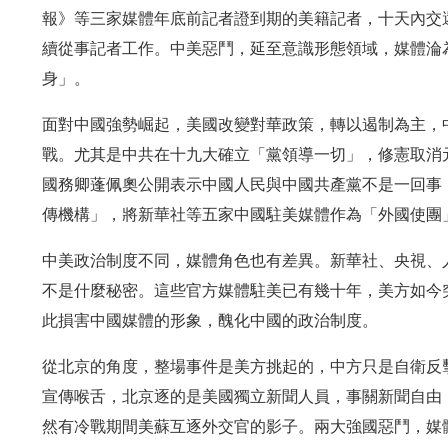
報》等三家媒體年底前記者證到期的美籍記者，十天內交
續從事記者工作。中美惡鬥，延至意識形態領域，媒體淪
身」。
面對中國強勢崛起，美國改變對華政策，轉以遏制為主，
戰。尤其是中共在十九大確立「黨領導一切」，修憲取消
國務卿蓬佩奧公開表示中國人民與中國共產黨不是一回事
傳機構」，將新華社等五家中國駐美媒體作為「外國使團
中美政治制度不同，媒體角色也有差異。新華社、央視、
不是什麼秘密。這些官方媒體駐美已有幾十年，美方如今
此損害中國媒體的形象，醜化中國的政治制度。
從北京的角度，整場事件是美方挑起的，中方只是自衛反
宣傳喉舌，北京逐的是美國獨立新聞人員，事關新聞自由
然有冷戰期間美蘇互逐外交官的影子。兩大強國惡鬥，媒