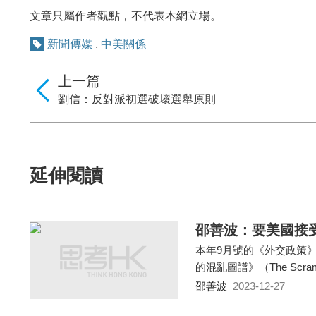
文章只屬作者觀點，不代表本網立場。
新聞傳媒
,
中美關係
上一篇
劉信：反對派初選破壞選舉原則
延伸閱讀
邵善波：要美國接
本年9月號的《外交政策》（
的混亂圖譜》（The Scrambled 
邵善波
2023-12-27