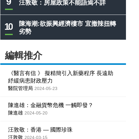
9
汪敦敬：房屋政策不能語焉不詳
陳海潮:欲振興經濟樓市 宜撤辣扭轉
10
劣勢
編輯推介
《醫言有信 》 擬精簡引入新藥程序 長遠助
紓緩病患財政壓力
醫院管理局
2024-05-23
陳進雄：金融貨幣危機 一觸即發？
陳進雄
2024-05-20
汪敦敬：香港 — 國際珍珠
汪敦敬
2024-03-15