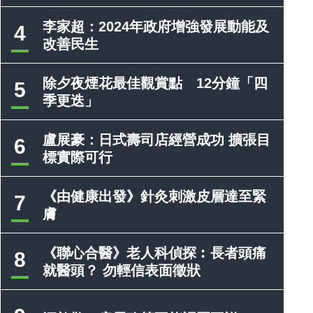
李家超：2024年政府增強發展動能及
4
改善民生
除夕夜煙花最佳觀賞點 12分鐘「四
5
季更迭」
盧展豪：日式壽司店經營成功 擴張目
6
標實際可行
《由健康出發》針灸刺激皮層達至緊
7
膚
《聯心合醫》老人科偵探︰長者頭痛
8
就醫頭？ 勿輕信表面徵狀