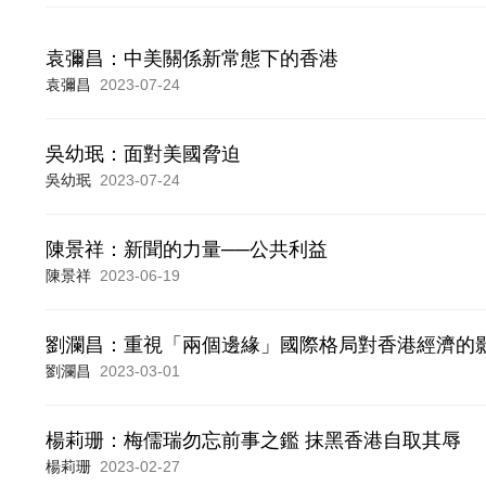
袁彌昌：中美關係新常態下的香港
袁彌昌
2023-07-24
吳幼珉：面對美國脅迫
吳幼珉
2023-07-24
陳景祥：新聞的力量──公共利益
陳景祥
2023-06-19
劉瀾昌：重視「兩個邊緣」國際格局對香港經濟的
劉瀾昌
2023-03-01
楊莉珊：梅儒瑞勿忘前事之鑑 抹黑香港自取其辱
楊莉珊
2023-02-27