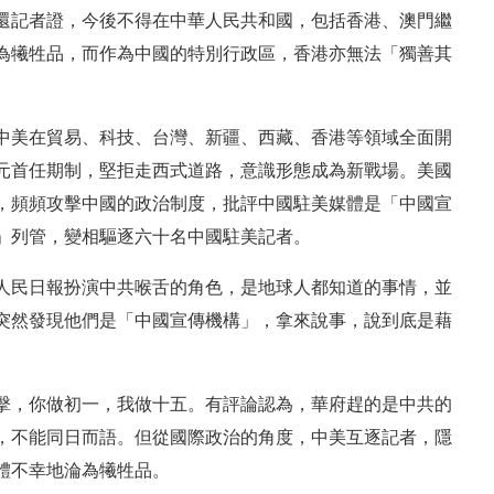
還記者證，今後不得在中華人民共和國，包括香港、澳門繼
為犧牲品，而作為中國的特別行政區，香港亦無法「獨善其
中美在貿易、科技、台灣、新疆、西藏、香港等領域全面開
元首任期制，堅拒走西式道路，意識形態成為新戰場。美國
，頻頻攻擊中國的政治制度，批評中國駐美媒體是「中國宣
」列管，變相驅逐六十名中國駐美記者。
人民日報扮演中共喉舌的角色，是地球人都知道的事情，並
突然發現他們是「中國宣傳機構」，拿來說事，說到底是藉
擊，你做初一，我做十五。有評論認為，華府趕的是中共的
，不能同日而語。但從國際政治的角度，中美互逐記者，隱
體不幸地淪為犧牲品。