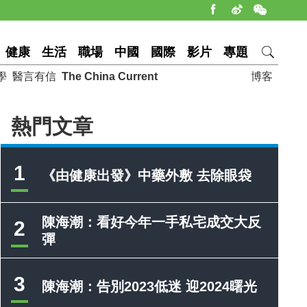
健康
生活
職場
中國
國際
影片
專題
學
醫言有信
The China Current
博客
熱門文章
1
《由健康出發》中藥外敷 去除眼袋
陳海潮：看好今年一手私宅成交大反
2
彈
3
陳海潮：告別2023低迷 迎2024曙光