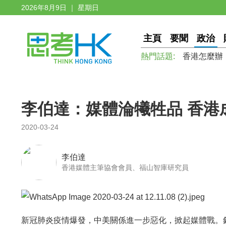
2026年8月9日 ｜ 星期日
主頁
要聞
政治
熱門話題:
香港怎麼辦
李伯達：媒體淪犧牲品 香港
2020-03-24
李伯達
香港媒體主筆協會會員、福山智庫研究員
新冠肺炎疫情爆發，中美關係進一步惡化，掀起媒體戰。