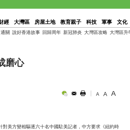
財經
大灣區
房屋土地
教育親子
科技
軍事
文化
通關
說好香港故事
回歸周年
新冠肺炎
大灣區攻略
大灣區升
成磨心
A
A
A
針對美方變相驅逐六十名中國駐美記者，中方要求《紐約時