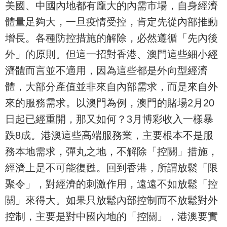
美國、中國內地都有龐大的內需市場，自身經濟
體量足夠大，一旦疫情受控，肯定先從內部推動
增長。各種防控措施的解除，必然遵循「先內後
外」的原則。但這一招對香港、澳門這些細小經
濟體而言並不適用，因為這些都是外向型經濟
體，大部分產值並非來自內部需求，而是來自外
來的服務需求。以澳門為例，澳門的賭場2月20
日起已經重開，那又如何？3月博彩收入一樣暴
跌8成。港澳這些高端服務業，主要根本不是服
務本地需求，彈丸之地，不解除「控關」措施，
經濟上是不可能復甦。回到香港，所謂放鬆「限
聚令」，對經濟的刺激作用，遠遠不如放鬆「控
關」來得大。如果只放鬆內部控制而不放鬆對外
控制，主要是對中國內地的「控關」，港澳要實