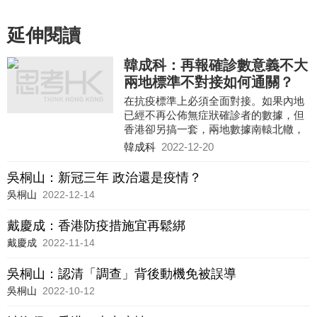
延伸閱讀
韓成科：再報確診數意義不大
兩地標準不對接如何通關？
在抗疫標準上必須全面對接。如果內地
已經不再公佈無症狀確診者的數據，但
香港卻另搞一套，兩地數據南轅北轍，
如何對接通關？
韓成科
2022-12-20
吳桐山：新冠三年 政治還是疫情？
吳桐山
2022-12-14
戴慶成：香港防疫措施宜再鬆綁
戴慶成
2022-11-14
吳桐山：認清「調查」背後動機免被誤導
吳桐山
2022-10-12