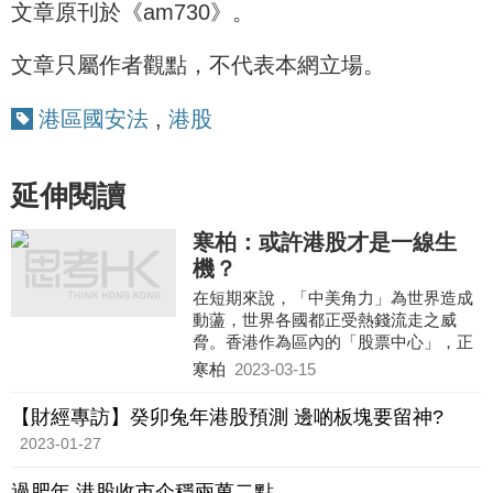
文章原刊於《am730》。
文章只屬作者觀點，不代表本網立場。
港區國安法
,
港股
延伸閱讀
寒柏：或許港股才是一線生
機？
在短期來說，「中美角力」為世界造成
動蘯，世界各國都正受熱錢流走之威
脅。香港作為區內的「股票中心」，正
可想盡辦法為內地企業「圈錢」。
寒柏
2023-03-15
港府現在最應該做的便是盡快「激活」
股市，例如我們可以減低交易成本，加
【財經專訪】癸卯兔年港股預測 邊啲板塊要留神?
快金融創新及數碼化等等。
2023-01-27
過肥年 港股收市企穩兩萬二點