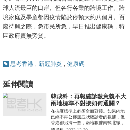
球人流最巨的口岸。但各行各業的跨境工作、跨
境家庭及學童都因疫情陷於停頓大約八個月。百
廢待興之際，急市民所急，早日推出健康碼，特
區政府責無旁貸。
思考香港
,
新冠肺炎
,
健康碼
延伸閱讀
韓成科：再報確診數意義不大
兩地標準不對接如何通關？
在抗疫標準上必須全面對接。如果內地
已經不再公佈無症狀確診者的數據，但
香港卻另搞一套，兩地數據南轅北轍，
如何對接通關？
韓成科
2022-12-20