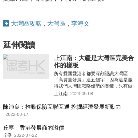
大灣區攻略
,
大灣區
,
李海文
延伸閱讀
上江南：大疆是大灣區完美合
作的樣板
所有愛國愛港者都要深刻認識大灣區
「高質量發展」這五個字，因為這是贏
得我們大灣區戰略優勢的關鍵，只有做
到高質量發展，才能增強我們大灣區的
上江南
2023-05-08
經濟競爭力、創新力、抗風險能力，只
有用高質量發展的確定性才能對沖外部
陳沛良︰推動保險互聯互通 挖掘經濟發展新動力
形勢的不確定性，才能助力民族的復
2022-08-17
興。
丘寧：香港發展商的溢價
丘寧
2022-07-22