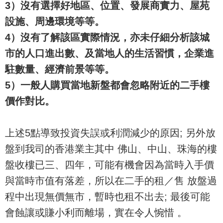
3）沒有選擇好地區、位置、發展商實力、屋苑
設施、周邊環境等等。
4）沒有了解該區實際情況，亦未仔細分析該城
市的人口進出數、及當地人的生活習慣，企業進
駐數量、經濟前景等等。
5）一般人購買當地新盤都會忽略附近的二手樓
價作對比。
上述5點導致投資失誤或利潤減少的原因; 另外放
盤到我司的香港業主其中 佛山、中山、珠海的樓
盤收樓已三、四年，可能有機會因為當時入手價
與當時市值有落差，所以在二手的租／售 放盤過
程中出現無價無市，暫時也租不出去; 最後可能
會蝕讓或賺小利而離場，實在令人惋惜 。