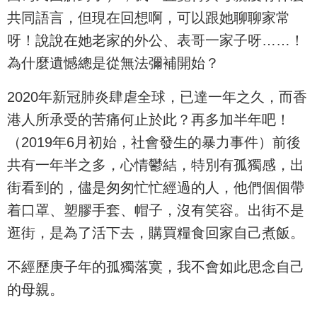
共同語言，但現在回想啊，可以跟她聊聊家常
呀！說說在她老家的外公、表哥一家子呀……！
為什麼遺憾總是從無法彌補開始？
2020年新冠肺炎肆虐全球，已達一年之久，而香
港人所承受的苦痛何止於此？再多加半年吧！
（2019年6月初始，社會發生的暴力事件）前後
共有一年半之多，心情鬱結，特別有孤獨感，出
街看到的，儘是匆匆忙忙經過的人，他們個個帶
着口罩、塑膠手套、帽子，沒有笑容。出街不是
逛街，是為了活下去，購買糧食回家自己煮飯。
不經歷庚子年的孤獨落寞，我不會如此思念自己
的母親。