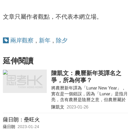
文章只屬作者觀點，不代表本網立場。
兩岸觀察
,
新年
,
除夕
延伸閱讀
陳凱文：農曆新年英譯名之
爭，所為何事？
將農曆新年譯為「Lunar New Year」，
實在是一個錯誤，因為「Lunar」是指月
亮，含有農曆是陰曆之意，但農曆屬於
陰陽合曆 (Lunisolar Calendar)。由是觀
陳凱文
2023-01-26
之，即使有人因想推動「去中國化」，
而故意不稱農曆新年「Chinese New
薩日朗：壘旺火
Year」，稱作「Lunar New Year」亦是
薩日朗
2023-01-24
失實陳述。