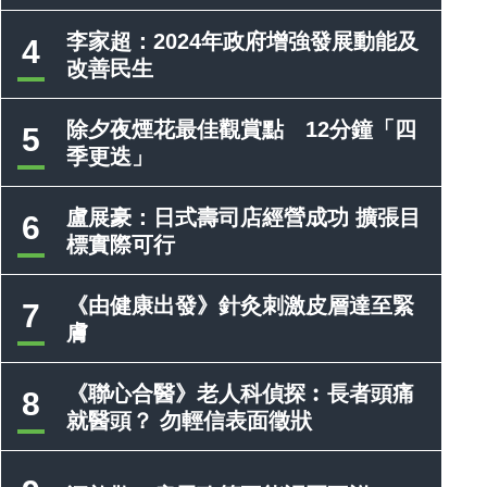
李家超：2024年政府增強發展動能及
4
改善民生
除夕夜煙花最佳觀賞點 12分鐘「四
5
季更迭」
盧展豪：日式壽司店經營成功 擴張目
6
標實際可行
《由健康出發》針灸刺激皮層達至緊
7
膚
《聯心合醫》老人科偵探︰長者頭痛
8
就醫頭？ 勿輕信表面徵狀