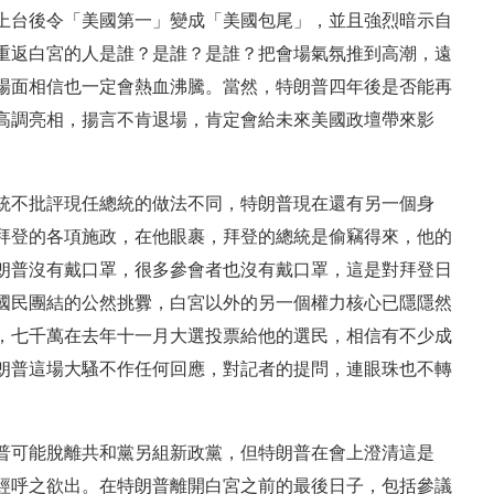
上台後令「美國第一」變成「美國包尾」，並且強烈暗示自
重返白宮的人是誰？是誰？是誰？把會場氣氛推到高潮，遠
場面相信也一定會熱血沸騰。當然，特朗普四年後是否能再
高調亮相，揚言不肯退場，肯定會給未來美國政壇帶來影
統不批評現任總統的做法不同，特朗普現在還有另一個身
拜登的各項施政，在他眼裹，拜登的總統是偷竊得來，他的
朗普沒有戴口罩，很多參會者也沒有戴口罩，這是對拜登日
國民團結的公然挑釁，白宮以外的另一個權力核心已隱隱然
，七千萬在去年十一月大選投票給他的選民，相信有不少成
朗普這場大騷不作任何回應，對記者的提問，連眼珠也不轉
普可能脫離共和黨另組新政黨，但特朗普在會上澄清這是
經呼之欲出。在特朗普離開白宮之前的最後日子，包括參議