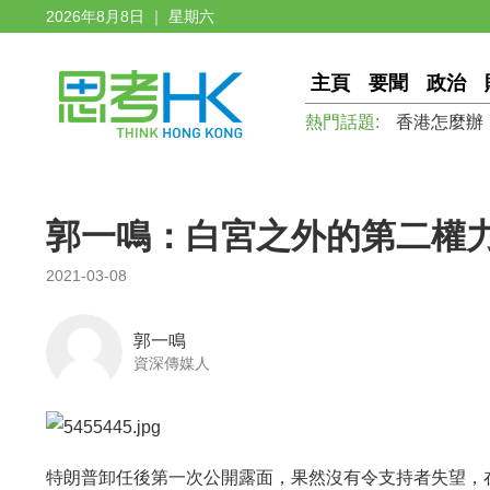
2026年8月8日 ｜ 星期六
主頁
要聞
政治
熱門話題:
香港怎麼辦
郭一鳴：白宮之外的第二權
2021-03-08
郭一鳴
資深傳媒人
特朗普卸任後第一次公開露面，果然沒有令支持者失望，