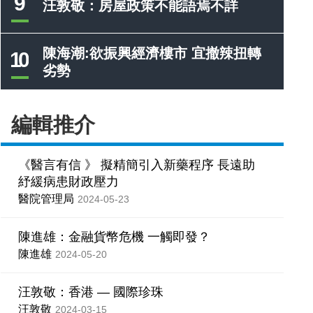
9
汪敦敬：房屋政策不能語焉不詳
陳海潮:欲振興經濟樓市 宜撤辣扭轉
10
劣勢
編輯推介
《醫言有信 》 擬精簡引入新藥程序 長遠助
紓緩病患財政壓力
醫院管理局
2024-05-23
陳進雄：金融貨幣危機 一觸即發？
陳進雄
2024-05-20
汪敦敬：香港 — 國際珍珠
汪敦敬
2024-03-15