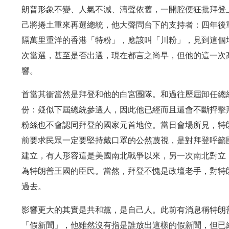
朗普形象不變、人氣不減、濤聲依舊，一開腔便狂批拜登
己將捲土重來再選總統，他大聲問台下的支持者：四年後
隔萬里重洋的香港「特粉」，應該叫「川粉」，見到這個
次當選，甚至是否出選，現在都言之尚早，但他的這一次
響。
首當其衝當然是拜登和他的白宮團隊。和過往歷屆卸任總
份：疑似下屆總統參選人，因此他已經而且還會不斷抨擊
粉絲也不會認同拜登的國家元首地位。當日會場所見，特
前要求民眾一定要堅持戴口罩的公然蔑視，是對拜登呼籲
建立，有人形容這是美國南北戰爭以來，另一次南北對立
為特朗普王國的臣民。當然，拜登不愧是政壇老手，對特
過去。
影響更大的其實是共和黨，是自己人。此前有消息稱特朗
「假新聞」，他雖然沒有指是誰放出這樣的假新聞，但已