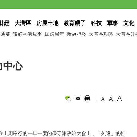
財經
大灣區
房屋土地
教育親子
科技
軍事
文化
通關
說好香港故事
回歸周年
新冠肺炎
大灣區攻略
大灣區升
力中心
A
A
A
在上周舉行的一年一度的保守派政治大會上，「久違」的特