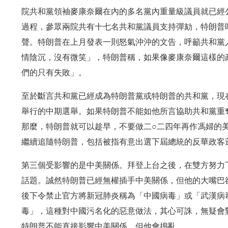
院共和黨領袖麥康奈爾在內的多名黨內重量級議員就已經
過程，參眾兩院共有十七名共和黨議員支持彈劾，特朗普
聲。特朗普在上月發表一則怒氣沖沖的文告，呼籲共和黨
情陰沉，沒有微笑」，特朗普稱，如果像麥康奈爾這樣的
們的只有失敗」。
至於斷言共和黨已經成為特朗普黨或特朗普的共和黨，現
舉行的中期選舉。如果特朗普不能如他所言協助共和黨重
那麼，特朗普就可以趁早，不要做二○二四年再作馮婦的
繼續追隨特朗普，包括被指有意出選下屆總統的反華政客
第三個受影響的是中美關係。拜登上台之後，在雙方努力
話題。誠然特朗普已經無權插手中美關係，但他的大嘴巴
後下令禁止官方將新冠肺炎稱為「中國病毒」或「武漢病
毒」，這種對中國污名化的惡意做法，其心可誅，無疑會
特朗普不能直接影響中美關係，但他會搗亂。