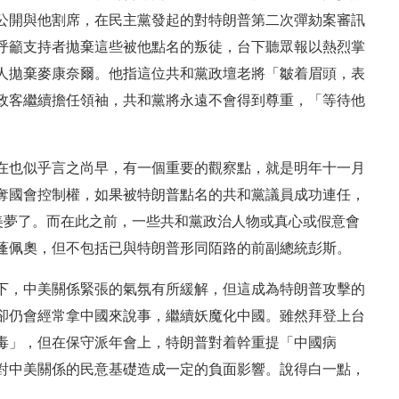
公開與他割席，在民主黨發起的對特朗普第二次彈劾案審訊
呼籲支持者拋棄這些被他點名的叛徒，台下聽眾報以熱烈掌
人拋棄麥康奈爾。他指這位共和黨政壇老將「皺着眉頭，表
政客繼續擔任領袖，共和黨將永遠不會得到尊重，「等待他
在也似乎言之尚早，有一個重要的觀察點，就是明年十一月
奪國會控制權，如果被特朗普點名的共和黨議員成功連任，
美夢了。而在此之前，一些共和黨政治人物或真心或假意會
蓬佩奧，但不包括已與特朗普形同陌路的前副總統彭斯。
下，中美關係緊張的氣氛有所緩解，但這成為特朗普攻擊的
卻仍會經常拿中國來說事，繼續妖魔化中國。雖然拜登上台
毒」，但在保守派年會上，特朗普對着幹重提「中國病
對中美關係的民意基礎造成一定的負面影響。說得白一點，