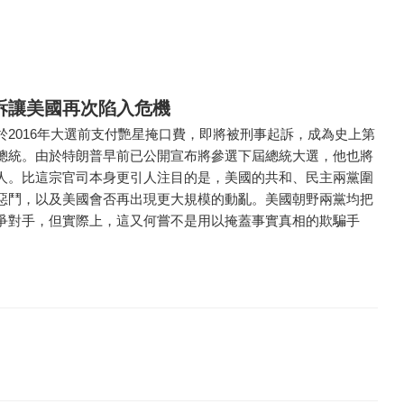
訴讓美國再次陷入危機
於2016年大選前支付艷星掩口費，即將被刑事起訴，成為史上第
總統。由於特朗普早前已公開宣布將參選下屆總統大選，他也將
人。比這宗官司本身更引人注目的是，美國的共和、民主兩黨圍
惡鬥，以及美國會否再出現更大規模的動亂。美國朝野兩黨均把
爭對手，但實際上，這又何嘗不是用以掩蓋事實真相的欺騙手