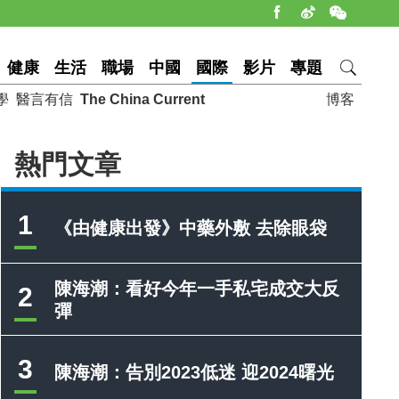
健康
生活
職場
中國
國際
影片
專題
學
醫言有信
The China Current
博客
熱門文章
1
《由健康出發》中藥外敷 去除眼袋
陳海潮：看好今年一手私宅成交大反
2
彈
3
陳海潮：告別2023低迷 迎2024曙光