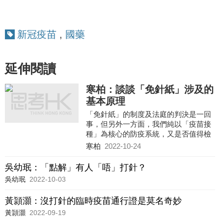
新冠疫苗
,
國藥
延伸閱讀
寒柏：談談「免針紙」涉及的
基本原理
「免針紙」的制度及法庭的判決是一回
事，但另外一方面，我們純以「疫苗接
種」為核心的防疫系統，又是否值得檢
討呢？
寒柏
2022-10-24
「疫苗通行證」的理念，是希望從側面
鼓勵所有人接種。使不肯接種的人在社
吳幼珉：「點解」有人「唔」打針？
區內「寸步難行」。但既然疫苗只能防
吳幼珉
2022-10-03
止重症率及死亡率，我們又應否大力推
行「疫苗通行證」呢？
黃頴灝：沒打針的臨時疫苗通行證是莫名奇妙
黃頴灝
2022-09-19