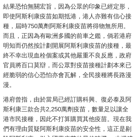
結果恐怕無關宏旨，因為公眾的印象已經定形，
即使阿斯利康疫苗如期抵港，港人亦難有信心接
種，屆時750萬劑阿斯利康疫苗將得物無所用。
而且，正因為有歐洲多國的前車之鑑，倘若港府
明知而仍然按計劃開展阿斯利康疫苗的接種，最
終不幸出現血栓個案或其他嚴重不良反應，政府
官員將百口莫辯，而公眾對疫苗接種計劃本來已
經脆弱的信心恐怕亦會瓦解，全民接種將長路漫
漫。
港府曾指，由於當局已經訂購科興、復必泰及阿
斯利康三款合共2,250萬劑疫苗，數量足以讓全
港市民接種，因此不打算購買其他疫苗。現在我
們有理由質疑阿斯利康疫苗的安全性，這正是剔