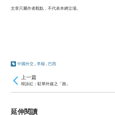
文章只屬作者觀點，不代表本網立場。
中國外交
,
李楊
,
巴西
上一篇
韓詠紅：駐華外媒之「跑」
延伸閱讀