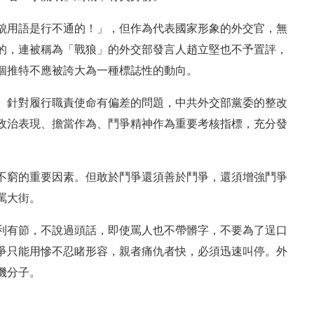
貌用語是行不通的！」，但作為代表國家形象的外交官，無
的，連被稱為「戰狼」的外交部發言人趙立堅也不予置評，
個推特不應被誇大為一種標誌性的動向。
。針對履行職責使命有偏差的問題，中共外交部黨委的整改
政治表現、擔當作為、鬥爭精神作為重要考核指標，充分發
不窮的重要因素。但敢於鬥爭還須善於鬥爭，還須增強鬥爭
罵大街。
利有節，不說過頭話，即使罵人也不帶髒字，不要為了逞口
爭只能用慘不忍睹形容，親者痛仇者快，必須迅速叫停。外
機分子。