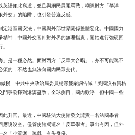
以英語如此寫道，並且與網民展開罵戰，嘲諷對方「慕洋
狼外交」的陷阱，也引發普遍反感。
制定港區國安法，中國與外部世界關係整體惡化。中國國力
爭精神，中國外交官針對外界的無理指責，開始進行強硬回
行。
晦」是一種必然。面對西方「反華大合唱」，亦不可能罵不
必須的，不然也無法向國內民眾交代。
的傲慢，中共中央政治局委員楊潔篪嚴詞告誡「美國沒有資格
交鬥爭發揮到淋漓盡致，全球側目，國內歡呼，但中國一些
因此升官。最近，中國駐法大使館發文譴責一名法國學者
回應說沒空。儘管使館罵這名「反華學者」事出有因，但外
一名「小流氓」罵戰，有失身份。