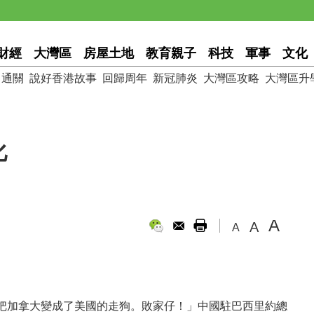
財經
大灣區
房屋土地
教育親子
科技
軍事
文化
通關
說好香港故事
回歸周年
新冠肺炎
大灣區攻略
大灣區升
化
A
A
A
把加拿大變成了美國的走狗。敗家仔！」中國駐巴西里約總