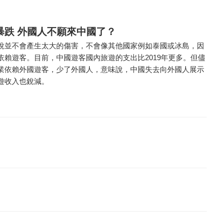
暴跌 外國人不願來中國了？
說並不會產生太大的傷害，不會像其他國家例如泰國或冰島，因
依賴遊客。目前，中國遊客國內旅遊的支出比2019年更多。但儘
業依賴外國遊客，少了外國人，意味說，中國失去向外國人展示
遊收入也銳減。