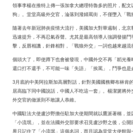
領事李楊在推特上傳一張加拿大總理特魯多的照片，配文
狗」。堂堂高級外交官，淪落到潑婦罵街，不僅墮入「戰
隨著去年新冠肺炎疫情大流行，美國加大對華遏制，北京
迅速提升，不再忍氣吞聲。尤其是最高領導人強調發揚鬥
擊，反唇相譏，針鋒相對，「戰狼外交」一詞也越來越流
個頭大了，即使蹲下也會被發現，中國外交不再「韜光養
還口打不還手，不可能一味「失語」「挨罵」，鬥爭也是
3月底的中美阿拉斯加高層對話，針對美國國務卿布林肯
居高臨下同中國說話，中國人不吃這一套」。楊潔篪將外
外交官的做派則不敢讓人恭維。
中國駐法大使盧沙野擔任駐加大使期間就以鷹派著稱，並
「小流氓」，並在法國外交部要求召見盧沙野之後，公開
界只記住了「小流氓」這個名詞，而且認為堂堂大使館與