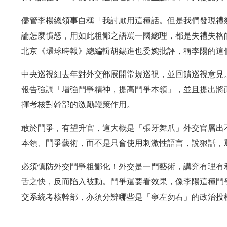
儘管李楊總領事自稱「我討厭用這種話。但是我們發現禮
論怎麼憤怒，用如此粗鄙之語罵一國總理，都是失禮失格
北京《環球時報》總編輯胡錫進也委婉批評，稱李陽的這
中央巡視組去年對外交部展開常規巡視，並回饋巡視意見
報告強調「增強鬥爭精神，提高鬥爭本領」，並且提出將
揮考核對幹部的激勵鞭策作用。
敢於鬥爭，有望升官，這大概是「張牙舞爪」外交官層出
本領、鬥爭藝術，而不是只會使用刺激性語言，說狠話，
必須慎防外交鬥爭粗鄙化！外交是一門藝術，講究有理有
舌之快，反而陷入被動。鬥爭還要看效果，像李陽這種鬥
交系統考核幹部，亦須分辨哪些是「寧左勿右」的政治投