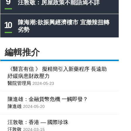
9
汪敦敬：房屋政策不能語焉不詳
陳海潮:欲振興經濟樓市 宜撤辣扭轉
10
劣勢
編輯推介
《醫言有信 》 擬精簡引入新藥程序 長遠助
紓緩病患財政壓力
醫院管理局
2024-05-23
陳進雄：金融貨幣危機 一觸即發？
陳進雄
2024-05-20
汪敦敬：香港 — 國際珍珠
汪敦敬
2024-03-15