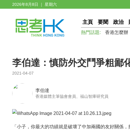
2026年8月8日 ｜ 星期六
主頁
要聞
政治
熱門話題:
香港怎麼辦
李伯達：慎防外交鬥爭粗鄙
2021-04-07
李伯達
香港媒體主筆協會會員、福山智庫研究員
「小子，你最大的功績就是破壞了中加兩國的友好關係，