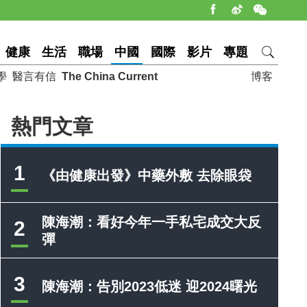
健康
生活
職場
中國
國際
影片
專題
學
醫言有信
The China Current
博客
熱門文章
1
《由健康出發》中藥外敷 去除眼袋
陳海潮：看好今年一手私宅成交大反
2
彈
3
陳海潮：告別2023低迷 迎2024曙光