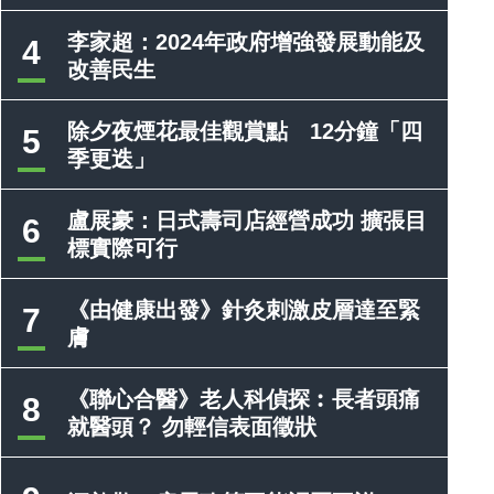
李家超：2024年政府增強發展動能及
4
改善民生
除夕夜煙花最佳觀賞點 12分鐘「四
5
季更迭」
盧展豪：日式壽司店經營成功 擴張目
6
標實際可行
《由健康出發》針灸刺激皮層達至緊
7
膚
《聯心合醫》老人科偵探︰長者頭痛
8
就醫頭？ 勿輕信表面徵狀