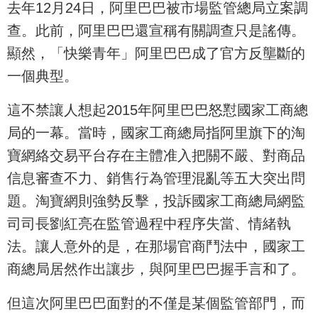
去年12月24日，阿里巴巴被市場監管總局立案調
查。此前，阿里巴巴還宣稱有關調查只是謠傳。
顯然，「快樂青年」阿里巴巴成了官方反壟斷的
一個典型。
這不禁讓人想起2015年阿里巴巴怒懟國家工商總
局的一幕。當時，國家工商總局指阿里旗下的淘
寶網絡交易平台存在主體准入把關不嚴、對商品
信息審查不力、銷售行為管理混亂等五大突出問
題。淘寶網則強勢反擊，投訴國家工商總局網監
司司長劉紅亮在監管過程中程序失當、情緒執
法。讓人意外的是，在那場官商鬥法中，國家工
商總局居然作出讓步，與阿里巴巴握手言和了。
但這次阿里巴巴面對的不僅是某個監管部門，而