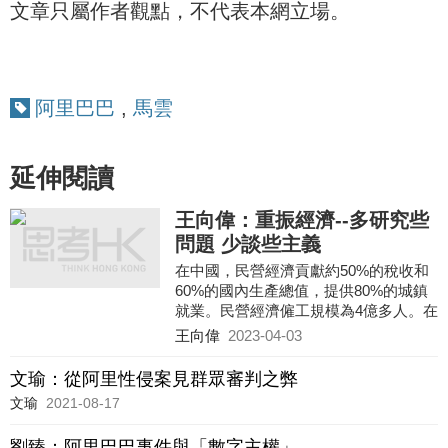
文章只屬作者觀點，不代表本網立場。
阿里巴巴
,
馬雲
延伸閱讀
王向偉：重振經濟--多研究些
問題 少談些主義
在中國，民營經濟貢獻約50%的稅收和
60%的國內生產總值，提供80%的城鎮
就業。民營經濟僱工規模為4億多人。在
青年失業率高達兩位數之時，政府比以
王向偉
2023-04-03
往任何時候都更需要民營經濟的支持，
幫助吸納今年多達1200萬新增求職者。
文瑜：從阿里性侵案見群眾審判之弊
文瑜
2021-08-17
3月初就任總理之職以來，李強已明確表
示將致力於重振經濟。憑藉他在浙江和
劉臻：阿里巴巴事件與「數字主權」