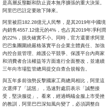
是高層反壟斷和防止資本無序擴張的重大決策。
阿里巴巴註定要敗下陣來。
阿里被罰182.28億元人民幣，是其2019年中國境
內銷售4557.12億元的4%，也占其2019年凈利潤
的22%，損失確實不小。同時，官方還要求阿里
巴巴集團圍繞嚴格落實平台企業主體責任、加強
內控合規管理、維護公平競爭、保護平台內商家
和消費者合法權益等方面進行全面整改，並連續
三年向市場監管總局提交自查合規報告。
與五年多前強勢反擊國家工商總局相比，阿里這
次選擇了「認慫」，迅速對處罰表示「誠懇接
受，堅決服從」。看來，經過螞蟻金服上市受挫
的教訓，阿里巴巴深知風向變了，必須調整自