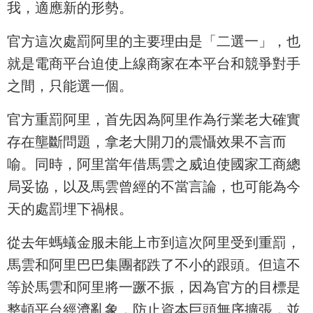
我，適應新的形勢。
官方這次處罰阿里的主要理由是「二選一」，也
就是電商平台迫使上線商家在本平台和競爭對手
之間，只能選一個。
官方重罰阿里，首先因為阿里作為行業老大確實
存在壟斷問題，拿老大開刀的震懾效果不言而
喻。同時，阿里當年借馬雲之威迫使國家工商總
局妥協，以及馬雲曾經的不當言論，也可能為今
天的處罰埋下禍根。
從去年螞蟻金服未能上市到這次阿里受到重罰，
馬雲和阿里巴巴集團都跌了不小的跟頭。但這不
等於馬雲和阿里將一蹶不振，因為官方的目標是
整頓平台經濟亂象，防止資本巨頭無序擴張，並