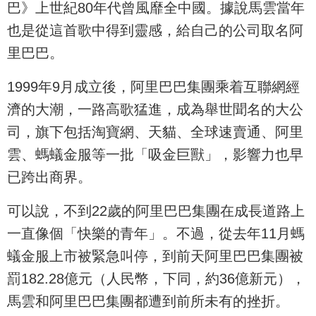
巴》上世紀80年代曾風靡全中國。據說馬雲當年
也是從這首歌中得到靈感，給自己的公司取名阿
里巴巴。
1999年9月成立後，阿里巴巴集團乘着互聯網經
濟的大潮，一路高歌猛進，成為舉世聞名的大公
司，旗下包括淘寶網、天貓、全球速賣通、阿里
雲、螞蟻金服等一批「吸金巨獸」，影響力也早
已跨出商界。
可以說，不到22歲的阿里巴巴集團在成長道路上
一直像個「快樂的青年」。不過，從去年11月螞
蟻金服上市被緊急叫停，到前天阿里巴巴集團被
罰182.28億元（人民幣，下同，約36億新元），
馬雲和阿里巴巴集團都遭到前所未有的挫折。