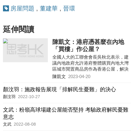
房屋問題
,
董建華
,
晉環
延伸閱讀
陳凱文：港府憑甚麼在內地
「買樓」作公屋？
全國人大的工聯會會長吳秋北表示，建
議內地政府允許港府整體購買內地大灣
區城市閒置商品房作為香港公屋，解決
香港基層市民住房困難。
陳凱文
2023-04-20
吳秋北的建議，涉及幾個不能迴避的問
題，第一個自然是司法管轄權的問題，
顏汶羽：施政報告展現「排解民生憂難」的決心
即港府在內地盤下整個小區之後，港人
顏汶羽
2022-10-27
在裡頭犯法，究竟是歸誰管的問題。
文武：粉嶺高球場建公屋能否堅持 考驗政府解民憂難
意志
文武
2022-08-08