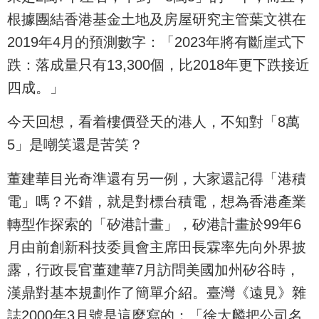
根據團結香港基金土地及房屋研究主管葉文祺在
2019年4月的預測數字：「2023年將有斷崖式下
跌：落成量只有13,300個，比2018年更下跌接近
四成。」
今天回想，看着樓價登天的港人，不知對「8萬
5」是嘲笑還是苦笑？
董建華目光奇準還有另一例，大家還記得「港積
電」嗎？不錯，就是對標台積電，想為香港產業
轉型作探索的「矽港計畫」，矽港計畫於99年6
月由前創新科技委員會主席田長霖率先向外界披
露，行政長官董建華7月訪問美國加州矽谷時，
漢鼎對基本規劃作了簡單介紹。臺灣《遠見》雜
誌2000年3月號是這麼寫的：「徐大麟把公司名