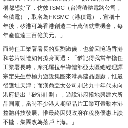
稱都想好了，仿效TSMC（台灣積體電路公司，
台積電），取名為HKSMC（港積電），宣稱十
年後，矽港可為香港創造二十萬個就業機會，每
年產值達三百億美元。」
而時任工業署署長的葉劉淑儀，也曾回憶過香港
和芯片製造如何擦身而過：「猶記得我當年擔任
工業署長時，摩托羅拉半導體部亞太區總經理譚
宗定先生曾極力遊說集團來港興建晶圓廠，惟最
後選址天津；而漢鼎亞太公司則於九十年代末向
港府提出「矽港計劃」，遊說港府撥地興建六所
晶圓廠，當時不少港人期望晶片工業可帶動本港
整體科技發展。惟最終因與政府在稅務優惠上談
不攏，集團改為落戶上海。」