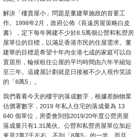
解決「樓貴屋小」問題是董建華施政的首要工
作。1998年2月，政府公佈《長遠房屋策略白皮
書》，定下每年興建不少於8.5萬個公營和私營房
屋單位的目標，以滿足香港市民的住屋需求。董
建華的目標是希望十年內全港七成的家庭可以自
置居所，輪候租住公屋的平均時間由六年半縮短
至三年。這建屋計劃就是日後被不少人視作笑談
的「8萬5」。
我們看看今天的樓宇的落成數字，根據差餉物業
估價署數字，2019 年私人住宅的落成量為 13
640 個單位，房委會則指2019/20年度公營房屋
落成量只有1.31萬伙。公營和私營房屋單位加起
來是2萬7千左右，不到「8萬5」的一半，而且，