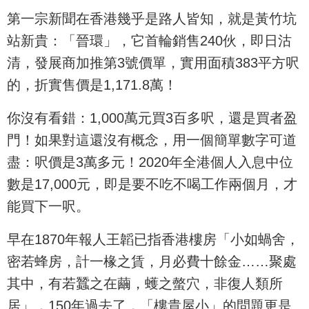
第一宗新聞在香港幾乎是路人皆知，就是黃竹坑
站新貴：「晉環」，它首輪銷售240伙，即日沽
清，發展商加推第3號價單，實用面積383平方呎
的，折實售價是1,171.8萬！
你沒有看錯：1,000萬元買3百多呎，還是買者盈
門！如果對這還沒有概念，用一個簡單數字可道
盡：呎價是3萬多元！2020年全港個人入息中位
數是17,000元，即是要不吃不喝工作兩個月，才
能買下一呎。
早在1870年報人王韜已指香港樓房「小如蝸舍，
密若蜂房，計一椽之賃，月必費十餘金……聚處
其中，有若蠶之在繭，蠖之螫穴，非復人類所
居」，150年過去了，「樓貴屋小」的問題更是