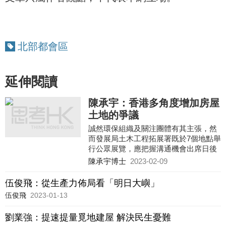
北部都會區
延伸閱讀
陳承宇：香港多角度增加房屋
土地的爭議
誠然環保組織及關注團體有其主張，然
而發展局土木工程拓展署既於7個地點舉
行公眾展覽，應把握溝通機會出席日後
發展局邀請的會議，及參與諮詢去提供
陳承宇博士
2023-02-09
詳細意見，以反映填海工程實務上憂慮
的環境問題，共創香港未來。
伍俊飛：從生產力佈局看「明日大嶼」
伍俊飛
2023-01-13
劉業強：提速提量覓地建屋 解決民生憂難