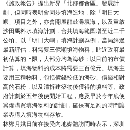
《施政報告》提出新界「北部都會區」發展計
劃，但同時表明會同步填海造地，除「明日大
嶼」項目之外，亦會開展龍鼓灘填海，以及重啟
沙田馬料水填海計劃，合共填海範圍增至近二千
公頃。以「明日大嶼」填海計劃為例，當局經過
最新評估，料需要三億噸填海物料，貼近政府最
初估算的上限，大部分均為海砂；以目前的市價
計算，填海物料的成本將需要三百億元。填海主
要用三種物料，包括價錢較低的海砂、價錢相對
高的石粉，以及清拆建築物後獲得的填料等。政
府計劃於五年後便開始工程，應及早於今年底便
籌備購買填海物料的計劃，確保有足夠的時間讓
業界購入填海物料存放。
林鄭月娥日前在接受內地媒體訪問時表示，深圳