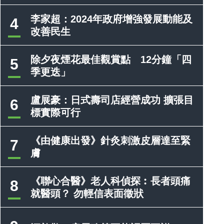
李家超：2024年政府增強發展動能及
4
改善民生
除夕夜煙花最佳觀賞點 12分鐘「四
5
季更迭」
盧展豪：日式壽司店經營成功 擴張目
6
標實際可行
《由健康出發》針灸刺激皮層達至緊
7
膚
《聯心合醫》老人科偵探︰長者頭痛
8
就醫頭？ 勿輕信表面徵狀