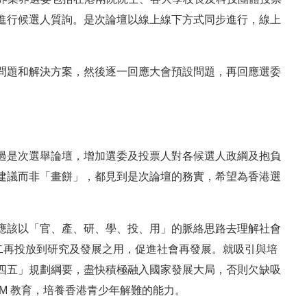
進行候選人質詢。是次論壇以線上線下方式同步進行，線上
問題和解決方案，然後逐一回應大會預設問題，再回應選委
過是次選舉論壇，增加選委及投票人對各候選人政綱及抱負
建議而非「畫餅」，都見到是次論壇的務實，希望為香港選
應該以「官、產、研、學、投、用」的脈絡思路去理解社會
之二再投放到研究及發展之用，促進社會再發展。就吸引與培
四五」規劃綱要，盡快積極融入國家發展大局，否則欠缺吸
EM 教育，培養香港青少年解難的能力。