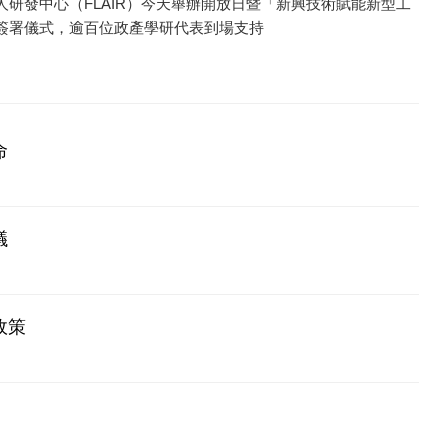
研發中心（FLAIR）今天舉辦開放日暨「新興技術賦能新型工
簽署儀式，逾百位政產學研代表到場支持
命
議
政策