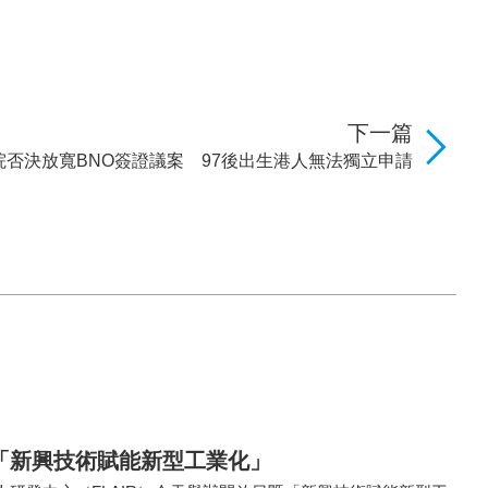
下一篇
院否決放寬BNO簽證議案 97後出生港人無法獨立申請
「新興技術賦能新型工業化」