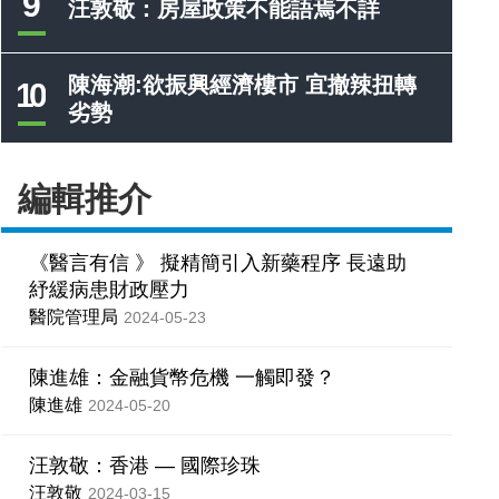
9
汪敦敬：房屋政策不能語焉不詳
陳海潮:欲振興經濟樓市 宜撤辣扭轉
10
劣勢
編輯推介
《醫言有信 》 擬精簡引入新藥程序 長遠助
紓緩病患財政壓力
醫院管理局
2024-05-23
陳進雄：金融貨幣危機 一觸即發？
陳進雄
2024-05-20
汪敦敬：香港 — 國際珍珠
汪敦敬
2024-03-15