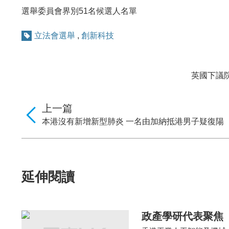
選舉委員會界別51名候選人名單
立法會選舉
,
創新科技
英國下議
上一篇
本港沒有新增新型肺炎 一名由加納抵港男子疑復陽
延伸閱讀
政產學研代表聚焦