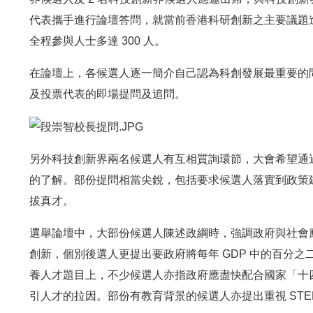
代表攜手進行論壇答問，就當前香港科研創新之主要議題
全程參與人士多達 300 人。
在論壇上，各候選人逐一簡介自己認為科創發展最重要的
及投票代表的即場提問及追問。
另外科技創新界兩名候選人有互相質詢環節，大會希望通
的了解。部份提問相當尖銳，包括要求候選人落實到政策
拔真才。
選舉論壇中，大部份候選人陳述政綱時，強調政府與社會
創新，個別後選人更提出要政府將每年 GDP 中的百分
養人才題目上，不少候選人亦指政府應盡快配合國家「十
引人才的拉因。部份有教育背景的候選人亦提出重視 ST