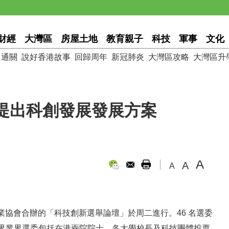
財經
大灣區
房屋土地
教育親子
科技
軍事
文化
通關
說好香港故事
回歸周年
新冠肺炎
大灣區攻略
大灣區升
提出科創發展發展方案
A
A
A
協會合辦的「科技創新選舉論壇」於周二進行。46 名選委
新界業界選委包括在港兩院院士、各大學校長及科技團體投票