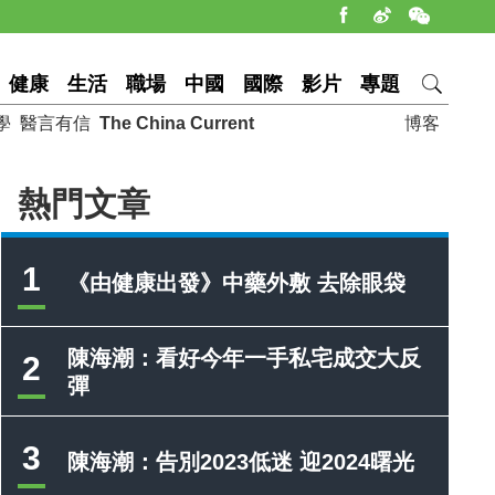
健康
生活
職場
中國
國際
影片
專題
學
醫言有信
The China Current
博客
熱門文章
1
《由健康出發》中藥外敷 去除眼袋
陳海潮：看好今年一手私宅成交大反
2
彈
3
陳海潮：告別2023低迷 迎2024曙光