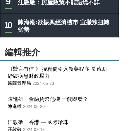
9
汪敦敬：房屋政策不能語焉不詳
陳海潮:欲振興經濟樓市 宜撤辣扭轉
10
劣勢
編輯推介
《醫言有信 》 擬精簡引入新藥程序 長遠助
紓緩病患財政壓力
醫院管理局
2024-05-23
陳進雄：金融貨幣危機 一觸即發？
陳進雄
2024-05-20
汪敦敬：香港 — 國際珍珠
汪敦敬
2024-03-15