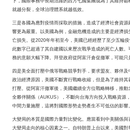
下，國際事務中長期活躍的西方七國集團成為了其維持霸權
就越分裂，全球治理體系就越低效。
三是各國為應對疫情而採取的措施，造成了經濟社會資源嚴
響更為嚴重。以美國為例，金融危機造成的主要是經濟損
亡損失。從2020年年初至今，美國已經經歷了至少五輪疫
此數字已超過了其自建國以來歷次戰爭造成的死亡人數。
務的意願大幅下降。拜登政府從阿富汗倉促撤軍，可能只
四是美全面打壓中俄等戰略競爭對手，要求盟友、夥伴及
政治經濟原因，美國不斷實行戰略收縮，但是為了維持其霸
打壓。從阿富汗撤軍後，美國繼續全方位戰略轉移，推動
全夥伴關係（AUKUS），不斷向台海方向投入戰略資源
中間力量施壓，這將對國際形勢走勢產生不可低估的影響
大變局的本質是國際力量對比變化。應當看到中美關係與
大變局走向的核心因素之一。自特朗普上台以來，美國對華