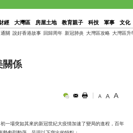
財經
大灣區
房屋土地
教育親子
科技
軍事
文化
通關
說好香港故事
回歸周年
新冠肺炎
大灣區攻略
大灣區升
美關係
A
A
A
末年初一場突如其來的新冠世紀大疫情加速了變局的進程，百年
形勢劇烈動蕩，呈現以下突出的特點：