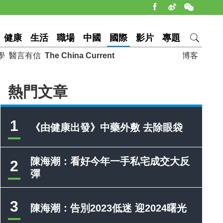
健康
生活
職場
中國
國際
影片
專題
學
醫言有信
The China Current
博客
熱門文章
1
《由健康出發》中藥外敷 去除眼袋
陳海潮：看好今年一手私宅成交大反
2
彈
3
陳海潮：告別2023低迷 迎2024曙光