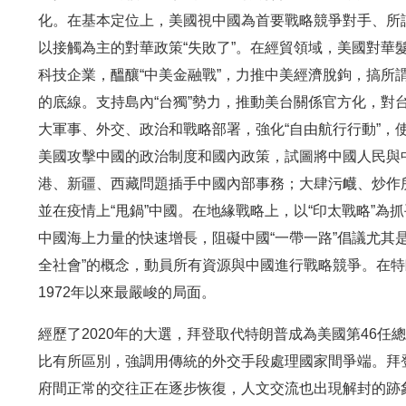
化。在基本定位上，美國視中國為首要戰略競爭對手、所謂
以接觸為主的對華政策“失敗了”。在經貿領域，美國對華
科技企業，醞釀“中美金融戰”，力推中美經濟脫鉤，搞所
的底線。支持島內“台獨”勢力，推動美台關係官方化，對
大軍事、外交、政治和戰略部署，強化“自由航行行動”，使得
美國攻擊中國的政治制度和國內政策，試圖將中國人民與
港、新疆、西藏問題插手中國內部事務；大肆污衊、炒作所
並在疫情上“甩鍋”中國。在地緣戰略上，以“印太戰略”
中國海上力量的快速增長，阻礙中國“一帶一路”倡議尤其
全社會”的概念，動員所有資源與中國進行戰略競爭。在
1972年以來最嚴峻的局面。
經歷了2020年的大選，拜登取代特朗普成為美國第46
比有所區別，強調用傳統的外交手段處理國家間爭端。拜
府間正常的交往正在逐步恢復，人文交流也出現解封的跡