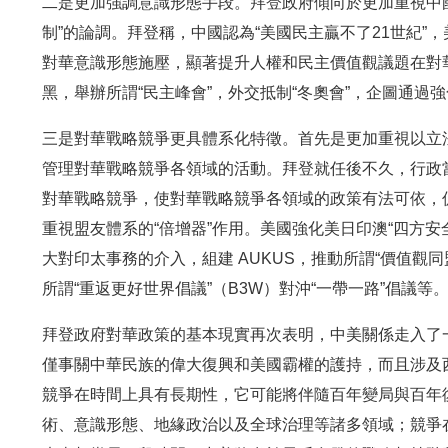
二是更加強調意識形態手段。拜登政府傾向於更加重視中國
制”的論調。拜登稱，中國認為“美國民主贏不了21世紀
對華意識形態施壓，顯著提升人權和民主價值觀議題在對
黑，舉辦所謂“民主峰會”，外交抵制“冬奧會”，企圖通過
三是對華戰略競爭更具體系化特徵。首先是更加重視以立
管理對華戰略競爭各領域的活動。拜登就任後不久，行政
對華戰略競爭，使對華戰略競爭各領域的政策有法可依，
重視盟友體系的“倍增器”作用。美國強化美日印澳“四方安
大對印太事務的介入，組建 AUKUS，推動所謂“價值觀同盟
所謂“重返更好世界倡議”（B3W）對沖“一帶一路”倡議等
拜登政府對華政策的基本現實再次表明，中美關係走入了
僅事關中華民族的偉大復興和美國霸權的護持，而且涉及
競爭在時間上具有長期性，它可能將伴隨百年變局與百年
術、意識形態、地緣政治以及全球治理等諸多領域；競爭