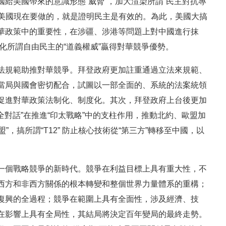
給美國帶來的意識形態“威脅”，加大渲染所謂“民主對抗專
”，美國現在要做的，就是證明民主是有效的。為此，美國大搞
華政策中的重要性，在涉疆、涉港等問題上對中國進行抹
強化所謂自由民主的“道義權威”贏得對華競爭優勢。
法規範助推對華競爭。拜登政府更加註重通過立法來規範、
當局與國會密切配合，試圖以一部全面的、系統的法案統領
促進對華政策法制化、制度化。其次，拜登政府上台後更加
全對話”在推進“印太戰略”中的支柱作用，推動北約、歐盟加
”，搞所謂“T12” 防止核心技術從“第三方”轉移至中國，以
。
一個戰略競爭的新時代。競爭在利益目標上具有重大性，不
西方和非西方關係的根本轉變和整個世界力量體系的重構；
復興的全過程；競爭在範圍上具有全面性，涉及經濟、技
在影響上具有全局性，其結局將決定百年變局的最終走勢。