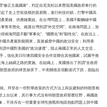
“修正主義國家”，判定自尼克松以來歷屆美國政府奉行的
髮起了史上空前規模的貿易戰，進行科技封鎖，打擊中國高
謂產業鏈、供應鏈重組。在台灣問題上，美國不斷觸碰中國
台軍售常態化、維護台灣所謂“外交空間”。在南海問題上，加
南海問題不斷“軍事化”、“國際化”和“顯性化”。在政治上，
中國共產黨割裂開來，直接威脅中國的政治安全；利用香
謂中國對美國的“政治滲透”，阻止兩國正常的人文交流，
為抓手，強化美日印澳四國安全合作並聯合其他國家，試圖平衡
是海上絲綢之路的實施。在組織上，美國推出了所謂“全政府
特朗普政府的肆意操弄下，中美關係呈現斷崖式下跌，面臨自
任總統。拜登在一些對華政策的方式方法上與反建制的特朗普相
登上台以來，其行事方式沒有特朗普政府那麼狂野，兩國政
象，不排斥在一些重要全球性挑戰和地區熱點問題上與中國