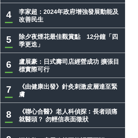
李家超：2024年政府增強發展動能及
4
改善民生
除夕夜煙花最佳觀賞點 12分鐘「四
5
季更迭」
盧展豪：日式壽司店經營成功 擴張目
6
標實際可行
《由健康出發》針灸刺激皮層達至緊
7
膚
《聯心合醫》老人科偵探︰長者頭痛
8
就醫頭？ 勿輕信表面徵狀