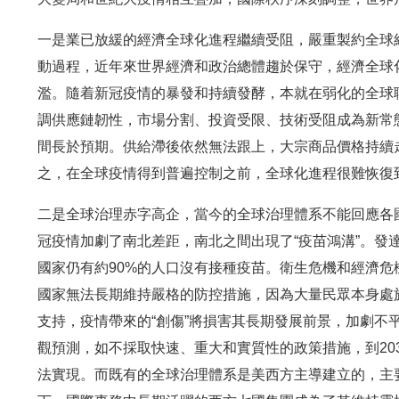
一是業已放緩的經濟全球化進程繼續受阻，嚴重製約全球
動過程，近年來世界經濟和政治總體趨於保守，經濟全球
濫。隨着新冠疫情的暴發和持續發酵，本就在弱化的全球
調供應鏈韌性，市場分割、投資受限、技術受阻成為新常
間長於預期。供給滯後依然無法跟上，大宗商品價格持續
之，在全球疫情得到普遍控制之前，全球化進程很難恢復
二是全球治理赤字高企，當今的全球治理體系不能回應各
冠疫情加劇了南北差距，南北之間出現了“疫苗鴻溝”。發
國家仍有約90%的人口沒有接種疫苗。衛生危機和經濟
國家無法長期維持嚴格的防控措施，因為大量民眾本身處
支持，疫情帶來的“創傷”將損害其長期發展前景，加劇不
觀預測，如不採取快速、重大和實質性的政策措施，到20
法實現。而既有的全球治理體系是美西方主導建立的，主