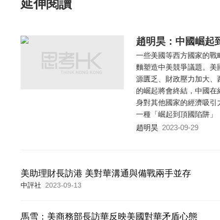
延伸閱讀
趙明昊：中國崛起
一些美國等西方國家的戰
麵塑造中美競爭議題。美
源匱乏、財政壓力加大、
的崛起將會終結，中國在
身對其他國家的經濟吸引
一種「崛起到頂國陷阱」
趙明昊
2023-09-29
美助理財長訪港 美對華溝通與備戰兩手並存
中評社
2023-09-13
馬雪：美商務部長訪華反映美國對華矛盾心態