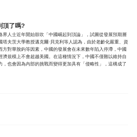
到頂了嗎?
略界人士近年開始鼓吹「中國崛起到頂論」，試圖從發展預期層
國塔夫茨大學教授邁克爾·貝克利等人認為，由於老齡化嚴重、資
西方對華脫鈎等因素，中國的發展會在未來數年陷入停滯，中國
經濟規模上不會超越美國。在這種情況下，中國不僅難以維持自
力，也會因為內部的挑戰而變得更加具有「侵略性」，這構成了