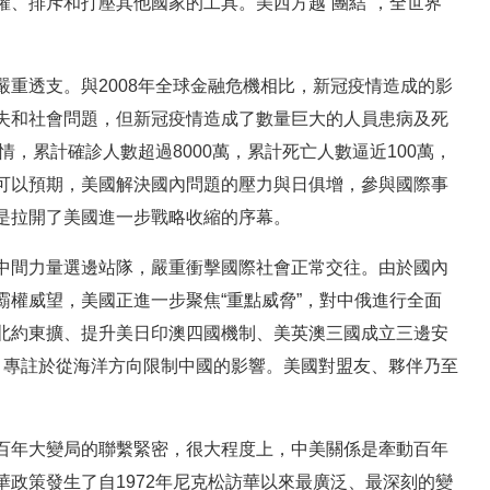
、排斥和打壓其他國家的工具。美西方越“團結”，全世界
重透支。與2008年全球金融危機相比，新冠疫情造成的影
失和社會問題，但新冠疫情造成了數量巨大的人員患病及死
情，累計確診人數超過8000萬，累計死亡人數逼近100萬，
可以預期，美國解決國內問題的壓力與日俱增，參與國際事
是拉開了美國進一步戰略收縮的序幕。
中間力量選邊站隊，嚴重衝擊國際社會正常交往。由於國內
權威望，美國正進一步聚焦“重點威脅”，對中俄進行全面
北約東擴、提升美日印澳四國機制、美英澳三國成立三邊安
，專註於從海洋方向限制中國的影響。美國對盟友、夥伴乃至
。
百年大變局的聯繫緊密，很大程度上，中美關係是牽動百年
政策發生了自1972年尼克松訪華以來最廣泛、最深刻的變