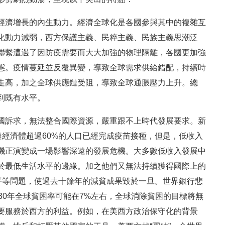
經濟增長的內生動力。經濟全球化是各國參與其中的複雜互
化動力減弱，西方保護主義、民粹主義、民族主義思潮泛
聯繫遭遇了因防疫需要而大大加強的物理隔離，各國更加強
態。疫情蔓延並反覆異變，導致全球需求供給錯配，持續時
走高，加之全球供應鏈受阻，導致全球通脹壓力上升。總
到既有水平。
國訴求，無法整合國際資源，嚴重跟不上時代發展要求。新
達經濟體超過60%的人口已經完成疫苗接種，但是，低收入
危機正演變成一場影響深遠的發展危機。大多數低收入發展中
於最低生活水平的邊緣。加之他們又無法持續獲得國際上的
平等問題，使過去十餘年的減貧成果毀於一旦。世界銀行悲
30年全球貧困率可能在7%左右，全球消除貧困的目標將無
要服務於西方的利益。例如，在美西方政治保守化的背景