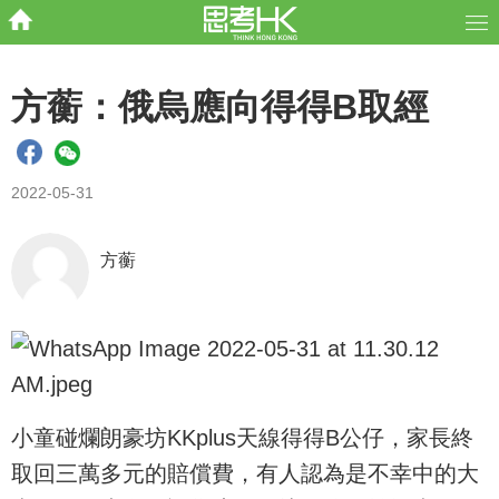
方蘅：俄烏應向得得B取經
2022-05-31
方蘅
小童碰爛朗豪坊KKplus天線得得B公仔，家長終
取回三萬多元的賠償費，有人認為是不幸中的大