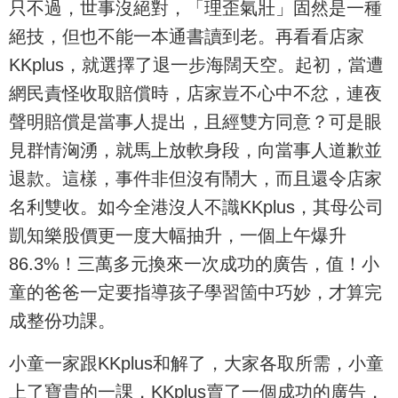
只不過，世事沒絕對，「理歪氣壯」固然是一種
絕技，但也不能一本通書讀到老。再看看店家
KKplus，就選擇了退一步海闊天空。起初，當遭
網民責怪收取賠償時，店家豈不心中不忿，連夜
聲明賠償是當事人提出，且經雙方同意？可是眼
見群情洶湧，就馬上放軟身段，向當事人道歉並
退款。這樣，事件非但沒有鬧大，而且還令店家
名利雙收。如今全港沒人不識KKplus，其母公司
凱知樂股價更一度大幅抽升，一個上午爆升
86.3%！三萬多元換來一次成功的廣告，值！小
童的爸爸一定要指導孩子學習箇中巧妙，才算完
成整份功課。
小童一家跟KKplus和解了，大家各取所需，小童
上了寶貴的一課，KKplus賣了一個成功的廣告，