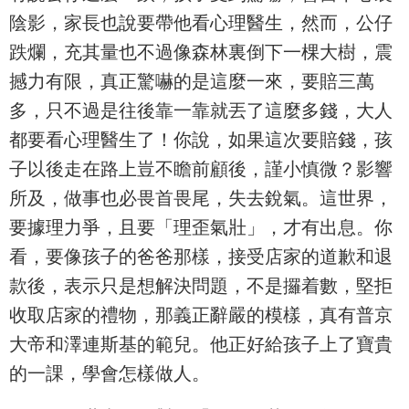
陰影，家長也說要帶他看心理醫生，然而，公仔
跌爛，充其量也不過像森林裏倒下一棵大樹，震
撼力有限，真正驚嚇的是這麼一來，要賠三萬
多，只不過是往後靠一靠就丟了這麼多錢，大人
都要看心理醫生了！你說，如果這次要賠錢，孩
子以後走在路上豈不瞻前顧後，謹小慎微？影響
所及，做事也必畏首畏尾，失去銳氣。這世界，
要據理力爭，且要「理歪氣壯」，才有出息。你
看，要像孩子的爸爸那樣，接受店家的道歉和退
款後，表示只是想解決問題，不是攞着數，堅拒
收取店家的禮物，那義正辭嚴的模樣，真有普京
大帝和澤連斯基的範兒。他正好給孩子上了寶貴
的一課，學會怎樣做人。