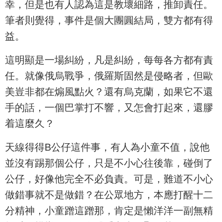
幸，但是也有人認為這是教壞細路，推卸責任。
筆者則覺得，事件是個大團圓結局，雙方都有得
益。
這明顯是一場糾紛，凡是糾紛，每每各方都有責
任。就像俄烏戰爭，俄羅斯固然是侵略者，但歐
美豈非都在煽風點火？還有烏克蘭，如果它不還
手的話，一個巴掌打不響，又怎會打起來，還膠
着這麼久？
天線得得B公仔這件事，有人為小童不值，說他
並沒有踢那個公仔，只是不小心往後靠，碰倒了
公仔，好像他完全不必負責。可是，難道不小心
做錯事就不是做錯？在公眾地方，本應打醒十二
分精神，小童蹭這蹭那，肯定是懶洋洋一副無精