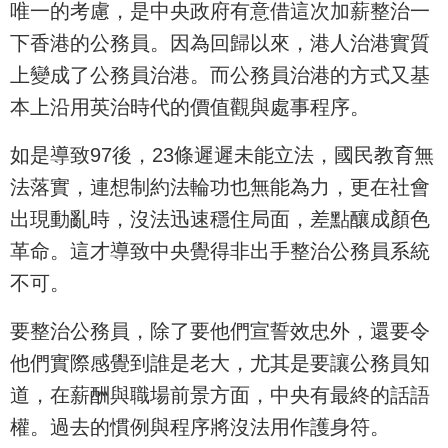
唯一的考慮，是中央政府有意借這次加薪整治一
下香港的公務員。因為回歸以來，港人治港實質
上變成了公務員治港。而公務員治港的方式又基
本上沿用英治時代的價值觀與處事程序。
如是導致97後，23條遲遲未能立法，國民教育無
法落實，連想制約法輪功也無能為力，更在社會
出現動亂時，沒法迅速穩住局面，差點釀成顏色
革命。這才導致中央覺得非出手整治公務員系統
不可。
要整治公務員，除了要他們宣誓效忠外，還要令
他們實際感覺到誰是老大，尤其是要讓公務員知
道，在薪酬與職場前景方面，中央有最終的話語
權。過去的慣例與程序將沒法用作護身符。