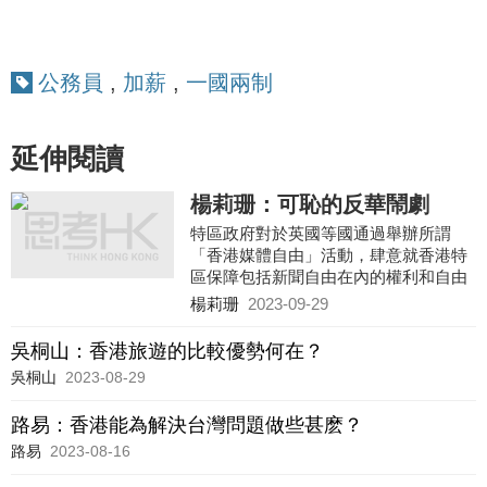
公務員
,
加薪
,
一國兩制
延伸閱讀
楊莉珊：可恥的反華鬧劇
特區政府對於英國等國通過舉辦所謂
「香港媒體自由」活動，肆意就香港特
區保障包括新聞自由在內的權利和自由
的情況大放厥詞和汙衊抹黑，表示強烈
楊莉珊
2023-09-29
不滿和堅決反對。特區政府強烈譴責及
反對有不同海外機構和媒體就涉及黎智
吳桐山：香港旅遊的比較優勢何在？
英的相關案件所採取的執法行動及法律
吳桐山
2023-08-29
程式，作出誤導言論和抹黑，認為有關
言論是對香港特區內部事務和香港特區
路易：香港能為解決台灣問題做些甚麽？
法院行使獨立審判權「作出公然的政治
干預」。
路易
2023-08-16