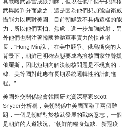
其戰略武器當成談判牌，但現在他們似乎想講核
武與談判分而處之，這是因為他們想加強自衛威
懾能力以應對美國。目前朝鮮還不具備這樣的能
力，所以他們害怕、焦慮，進一步加強試射，另
外他們也關注著韓國整體軍事實力的快速增
長，”Hong Min說，“在美中競爭、俄烏衝突的大
背景下，朝鮮已明確表態要成為擁核國家並聲援
俄羅斯，因此短期內解決朝核問題是不現實的，
韓、美等國對此應有長期系統邏輯性的計劃進
程。”
美國外交關係協會韓國研究資深專家Scott
Snyder分析稱，美朝關係中美國面臨了兩個難
題，一個是朝鮮對於核武發展的戰略意志，一個
是朝鮮的人道狀況。“朝鮮的糧食短缺、新冠疫