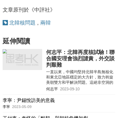
文章原刊於《中評社》
北韓核問題
,
兩韓
延伸閱讀
何志平：北韓再度核試驗！聯
合國安理會強烈譴責，外交談
判艱難
一直以來，中國均堅持北韓半島無核化
和東北亞地區穩定的大方針，致力斡旋
美朝雙方和平解決問題。這絕非空洞的
外交說辭，而是中國和區內大部分國家
何志平
2023-09-10
的共同利益所在。北韓之所以發展核武
器，主要是要回應美國對其政權安全的
李寧：尹錫悅訪美的意義
威脅。解鈴還須繫鈴人，只有美國才掌
李寧
2023-05-09
握朝核問題的關鍵鑰匙。