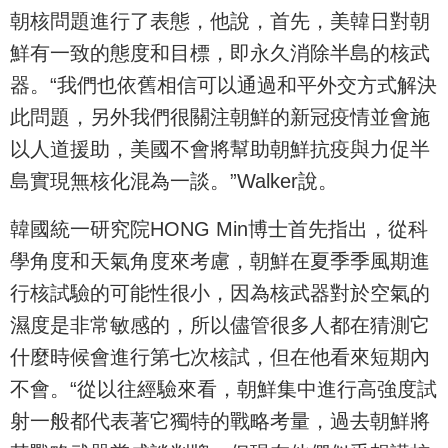
朝核問題進行了表態，他說，首先，美韓日對朝
鮮有一致的態度和目標，即永久消除半島的核武
器。“我們也依舊相信可以通過和平外交方式解決
此問題，另外我們很關注朝鮮的新冠疫情並會施
以人道援助，美國不會將幫助朝鮮抗疫與力促半
島實現無核化混為一談。”Walker說。
韓國統一研究院HONG Min博士首先指出，從科
學角度和天氣角度來考慮，朝鮮在夏季季風期進
行核試驗的可能性很小，因為核武器對於空氣的
濕度是非常敏感的，所以儘管很多人都在猜測它
什麼時候會進行第七次核試，但在他看來短期內
不會。“從以往經驗來看，朝鮮集中進行高強度試
射一般都代表著它獨特的戰略考量，過去朝鮮將