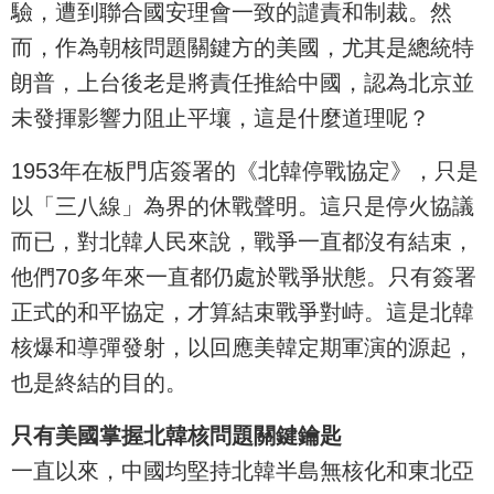
驗，遭到聯合國安理會一致的譴責和制裁。然
而，作為朝核問題關鍵方的美國，尤其是總統特
朗普，上台後老是將責任推給中國，認為北京並
未發揮影響力阻止平壤，這是什麼道理呢？
1953年在板門店簽署的《北韓停戰協定》，只是
以「三八線」為界的休戰聲明。這只是停火協議
而已，對北韓人民來說，戰爭一直都沒有結束，
他們70多年來一直都仍處於戰爭狀態。只有簽署
正式的和平協定，才算結束戰爭對峙。這是北韓
核爆和導彈發射，以回應美韓定期軍演的源起，
也是終結的目的。
只有美國掌握北韓核問題關鍵鑰匙
一直以來，中國均堅持北韓半島無核化和東北亞