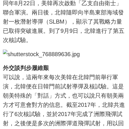
同年8月22日，美韓再次啟動「乙支自由衛士」
聯合軍演。兩日後，北韓隨即向半島東部海域發
射一枚潛射導彈（SLBM），顯示了其戰略力量
已取得突破進展。到了9月9日，北韓進行了第五
次核試驗。
外交談判步履維艱
可以說，這兩年來每次美韓在北韓門前舉行軍
演，北韓便在日韓門前試射導彈及核試驗。這是
朝美特殊的「對話」方式，也可以說只有朝美兩
方才可意會對方的信息。截至2017年，北韓共進
行了6次核試驗，並於2017年完成了洲際飛彈試
射，之後便是多次的洲際彈道飛彈試射，用以回