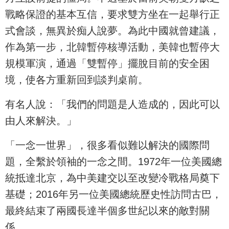
戰略保證的基本互信，要求雙方坐在一起舉行正
式會談，無異於痴人說夢。為此中國就曾建議，
作為第一步，北韓暫停核導活動，美韓也暫停大
規模軍演，通過「雙暫停」擺脫目前的安全困
境，使各方重新回到談判桌前。
有名人說：「我們的問題是人造成的，因此可以
由人來解決。」
「一念一世界」，很多看似難以解決的國際問
題，全繫於領袖的一念之間。1972年一位美國總
統抵達北京，為中美建交以至改變冷戰格局奠下
基礎；2016年另一位美國總統歷史性訪問古巴，
最終結束了兩國長達半個多世紀以來的敵對關
係。