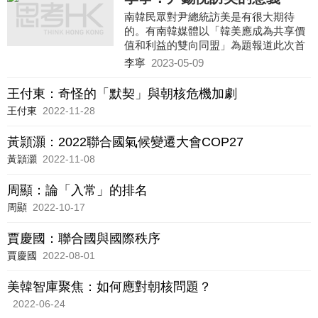
南韓民眾對尹總統訪美是有很大期待
的。有南韓媒體以「韓美應成為共享價
值和利益的雙向同盟」為題報道此次首
腦會晤，從側面反映出南韓民眾並不認
李寧
2023-05-09
同美韓同盟的平等性，認為沒有從同盟
那裡得到與其付出相匹配的對待。
王付東：奇怪的「默契」與朝核危機加劇
王付東
2022-11-28
黃頴灝：2022聯合國氣候變遷大會COP27
黃頴灝
2022-11-08
周顯：論「入常」的排名
周顯
2022-10-17
賈慶國：聯合國與國際秩序
賈慶國
2022-08-01
美韓智庫聚焦：如何應對朝核問題？
2022-06-24