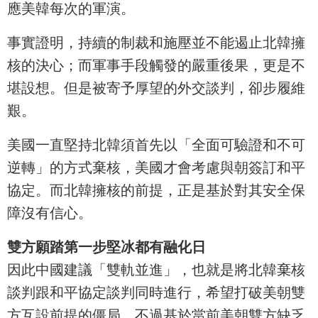
應美韓每次的軍演。
事實證明，持續的制裁和施壓並不能遏止北韓擁
核的決心；而軍事手段觸發的嚴重後果，更是不
堪設想。但是被寄予厚望的外交談判，卻步履維
艱。
美國一直堅持北韓須首先以「全面可驗證和不可
逆轉」的方式棄核，美國才會考慮與朝簽訂和平
協定。而北韓擁核的前提，正是基於對其安全保
障沒有信心。
雙方願踏第一步堅冰都有融化日
因此中國建議「雙軌並進」，也就是將北韓棄核
談判跟和平協定談判同時進行，希望打破美朝雙
方互設前提的僵局。不過基於當前美朝雙方缺乏