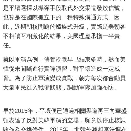
是平壤選擇以導彈手段取代外交渠道發放信號，
也算是在國際孤立下的一種特殊溝通方式。因
此，近期朝核問題的螺旋式升級，實際是美朝各
不相讓互相激化的結果，美國理應承擔一半責
任。
就以軍演為例，儘管冷戰早已結束多時，然而美
韓從未間斷進行實彈演習，對平壤造成一定威
脅。為了防止軍演變成實戰，朝方每次都會動員
大量軍民進入戰備狀態，調動軍隊加強布防。
早於2015年，平壤便已通過相關渠道再三向華盛
頓表達了反對美韓軍演的立場，願意以停止核試
驗作為交換條件。2016年，北韓外務相李洙墉在