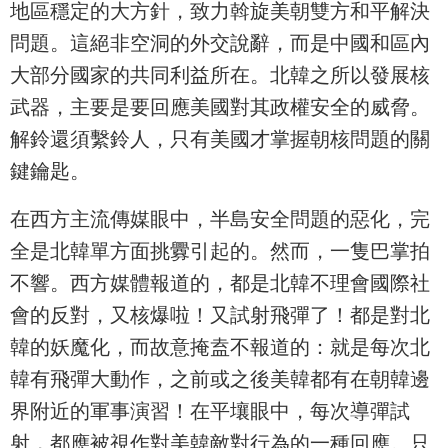
地區穩定的大方針，致力斡旋美朝雙方和平解決
問題。這絕非空洞的外交說辭，而是中國和區內
大部分國家的共同利益所在。北韓之所以發展核
武器，主要是要回應美國對其政權安全的威脅。
解鈴還須繫鈴人，只有美國才掌握朝核問題的關
鍵鑰匙。
在西方主流傳媒眼中，半島安全問題的惡化，完
全是北韓單方面挑釁引起的。然而，一隻巴掌拍
不響。西方媒體報道的，都是北韓不理會國際社
會的反對，又核爆啦！又試射飛彈了！都是對北
韓的妖魔化，而故意掩盍不報道的：就是每次北
韓有飛彈大動作，之前或之後美韓都有在朝韓邊
界附近的軍事演習！在平壤眼中，每次導彈試
射，都應被視作對美韓敵對行為的一種回應。只