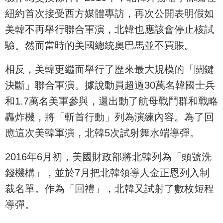
紐約首次接受西方媒體專訪，再次公開表明假如
美韓不再舉行聯合軍演，北韓也應該會停止核試
驗。然而當時的美國總統奧巴馬並不買賬。
相反，美韓更繼而舉行了歷來最大規模的「關鍵
決斷」聯合軍演。據說動員超過30萬名韓國士兵
和1.7萬名美軍參與，還出動了航母戰鬥群和戰略
轟炸機，將「斬首行動」列為演練內容。為了回
應這次美韓軍演，北韓5次試射舞水端導彈。
2016年6月初，美國財政部將北韓列為「頭號洗
錢機構」，並於7月把北韓領導人金正恩列入制
裁名單。作為「回禮」，北韓又試射了數枚短程
導彈。