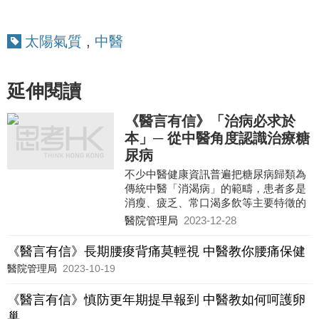
太陽氣質
,
中醫
延伸閱讀
《醫言有信》「治病必求於
本」─ 從中醫角度認識治療糖
尿病
不少中醫健康資訊普遍把糖尿病歸類為
傳統中醫「消渴病」的範疇，患者多是
消瘦、疲乏、常口渴多飲等主要特徵的
臨床症狀，而當中可能包含了現代醫學
醫院管理局
2023-12-28
中甲亢等內分泌病症。
《醫言有信》長期腰痠背痛莫輕視 中醫教你腰痛保健
醫院管理局
2023-10-19
《醫言有信》慎防更年期提早報到 中醫教如何呵護卵
巢