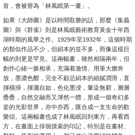
首，會被譽為「林風眠第一畫」。
如果《大師圖》是以時間取勝的話，那麼《集義
圖》與《群雀》則是林風眠藝術教育黃金十年西
湖時期的風華之作。1929年至1932年，這個時期
的類似作品不少，但絹本的並不多，而像這樣巨
幅的則更是罕見。這兩幅畫，雖然相隔兩年，但
創作心緒一脈相承，充滿着激情。用筆大膽奔
放，墨濃色酣，完全不顧忌絹本的細膩潤滑，直
揮橫掃，揮灑自如，色化墨浸，暈染無窮，層層
疊疊，自然交融而又渾然一體，形成一個奇幻多
姿的光影世界，亦中亦西，匯合成一支生命的歡
樂頌。這兩幅畫也成了林風眠回到東方，再看西
方，在畫面上徘徊摸索的印記，特別是在畫材、