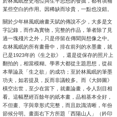
於林風眠歷史地位與生平思想的發掘，都有填補
某些空白的作用。因稀缺而珍貴，一點也沒錯。
關於少年林風眠繪畫天賦的傳說不少，大多是文
字記錄，而作為實物，完整的作品，筆者除了見
過一塊殘片之外，只是停留在傳聞與想像之中。
在林風眠的所有畫冊中，排在前列的水墨畫，就
已是1923年的《生之欲》，還是從保存的照片上
翻拍的，相當模糊。學界大都從主題思想，從叔
本華論及「生之欲」的成功；至於林風眠的筆墨
功夫，如若提及，反而非議較多。而《大師圖》
橫空出世，至少在當下，就畫論畫，令人刮目相
看。這幅歷經百餘年的紙本畫，品相基本全好，
不但畫、字與章形式完整，而且款識清晰，年份
節候分明。畫面右下方所題「西陽山人」（鈐印