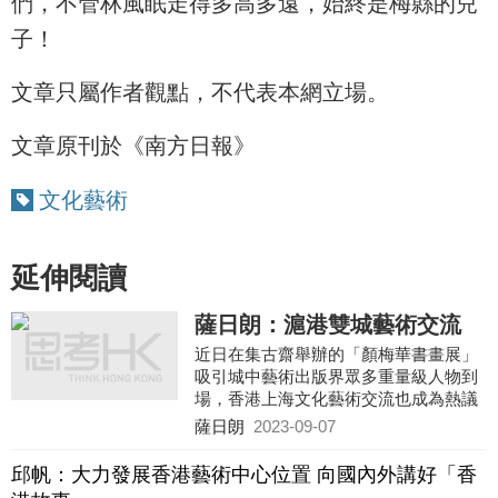
們，不管林風眠走得多高多遠，始終是梅縣的兒
子！
文章只屬作者觀點，不代表本網立場。
文章原刊於《南方日報》
文化藝術
延伸閱讀
薩日朗：滬港雙城藝術交流
近日在集古齋舉辦的「顏梅華書畫展」
吸引城中藝術出版界眾多重量級人物到
場，香港上海文化藝術交流也成為熱議
的話題。
薩日朗
2023-09-07
邱帆：大力發展香港藝術中心位置 向國內外講好「香