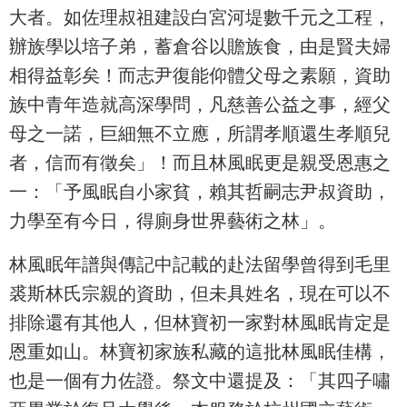
大者。如佐理叔祖建設白宮河堤數千元之工程，
辦族學以培子弟，蓄倉谷以贍族食，由是賢夫婦
相得益彰矣！而志尹復能仰體父母之素願，資助
族中青年造就高深學問，凡慈善公益之事，經父
母之一諾，巨細無不立應，所謂孝順還生孝順兒
者，信而有徵矣」！而且林風眠更是親受恩惠之
一：「予風眠自小家貧，賴其哲嗣志尹叔資助，
力學至有今日，得廁身世界藝術之林」。
林風眠年譜與傳記中記載的赴法留學曾得到毛里
裘斯林氏宗親的資助，但未具姓名，現在可以不
排除還有其他人，但林寶初一家對林風眠肯定是
恩重如山。林寶初家族私藏的這批林風眠佳構，
也是一個有力佐證。祭文中還提及：「其四子嘯