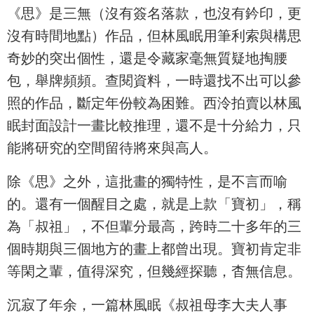
《思》是三無（沒有簽名落款，也沒有鈐印，更
沒有時間地點）作品，但林風眠用筆利索與構思
奇妙的突出個性，還是令藏家毫無質疑地掏腰
包，舉牌頻頻。查閱資料，一時還找不出可以參
照的作品，斷定年份較為困難。西泠拍賣以林風
眠封面設計一畫比較推理，還不是十分給力，只
能將研究的空間留待將來與高人。
除《思》之外，這批畫的獨特性，是不言而喻
的。還有一個醒目之處，就是上款「寶初」，稱
為「叔祖」，不但輩分最高，跨時二十多年的三
個時期與三個地方的畫上都曾出現。寶初肯定非
等閑之輩，值得深究，但幾經探聽，杳無信息。
沉寂了年余，一篇林風眠《叔祖母李大夫人事