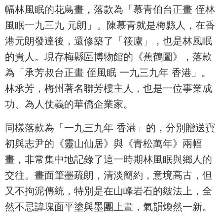
幅林風眠的花鳥畫，落款為「慕青伯台正畫 侄林
風眠一九三九 元朗」。陳慕青就是梅縣人，在香
港元朗發達後，還修築了「筱廬」，也是林風眠
的貴人。現存梅縣區博物館的《蕉鶴圖》，落款
為「承芳叔台正畫 侄風眠 一九三九年 香港」。
林承芳，梅州著名聯芳樓主人，也是一位事業成
功、為人仗義的華僑企業家。
同樣落款為「一九三九年 香港」的，分別贈送寶
初與志尹的《靈山仙居》與《青松萬年》兩幅
畫，非常集中地記錄了這一時期林風眠與鄉人的
交往。畫面筆墨疏朗，清淡簡約，意境高古，但
又不拘泥傳統，特別是在山峰岩石的皴法上，全
然不忌諱塊面平塗與墨團上畫，氣韻煥然一新。