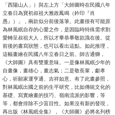
「西陽山人」）與左上方「大師圖時在民國八年
立春日為寶初叔祖大雅政鳳鳴（鈐印『肖
愚』）」，兩款似分前後落筆。此畫很有可能原
為林風眠自存的心愛之作，是因臨時特殊需求割
愛轉呈叔祖大人，所以才畢恭畢敬款識在後。從
前後的書寫狀態，也可以看出這點。如此推理，
這幅畫繪在民國八年立春日之前。師古通獅，
《大師圖》具有雙重意味。一是像林風眠少年的
自畫像，畫雄心，畫志氣；二是敬長輩，獻孝
心，祈願家運亨通、吉祥如意。有了此畫參照，
對林風眠出國之前的生平研究，比如傳統文化的
基礎、寫實繪畫的技巧、嶺南流派的影響，等
等，都會排除不少盲目性。如果沒有新的發現，
再出版《林風眠全集》，《大師圖》必將名列榜