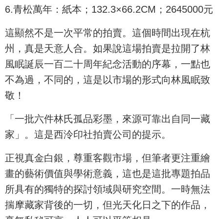
6.青松萬年：紙本；132.3×66.2CM；2645000元
這顯然不是一次平常的拍賣。這個時間出現在杭
州，真是天意人合。如果說這場拍賣是拉開了林
風眠誕辰一百二十周年紀念活動的序幕，一點也
不為過，不同的，這是以市場的形式向林風眠致
敬！
「一批六件林氏孤品彩墨，來源可靠出自同一藏
家」。這是西泠印社拍賣公司的提示。
正視真金白銀，尊重客觀市場，但筆者更注重繪
畫的藝術價值與學術意義，這也是這批專題拍品
所具有的獨特的探討領域與研究空間。一時無法
揣摩藏家背後的一切，但光天化日之下的作品，