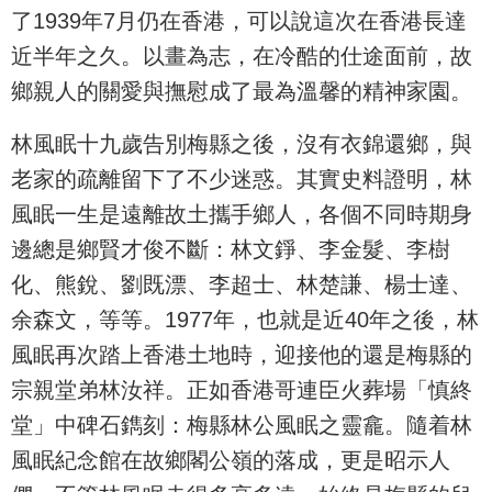
了1939年7月仍在香港，可以說這次在香港長達
近半年之久。以畫為志，在冷酷的仕途面前，故
鄉親人的關愛與撫慰成了最為溫馨的精神家園。
林風眠十九歲告別梅縣之後，沒有衣錦還鄉，與
老家的疏離留下了不少迷惑。其實史料證明，林
風眠一生是遠離故土攜手鄉人，各個不同時期身
邊總是鄉賢才俊不斷：林文錚、李金髮、李樹
化、熊銳、劉既漂、李超士、林楚謙、楊士達、
余森文，等等。1977年，也就是近40年之後，林
風眠再次踏上香港土地時，迎接他的還是梅縣的
宗親堂弟林汝祥。正如香港哥連臣火葬場「慎終
堂」中碑石鐫刻：梅縣林公風眠之靈龕。隨着林
風眠紀念館在故鄉閣公嶺的落成，更是昭示人