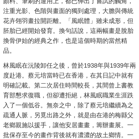
顏料、筆刷的運用上，都已伸出了嘗試的觸角，
注重光影、色階與畫面的獨到處理，大膽與傳統
花卉翎羽畫拉開距離。「風眠體」雖未成形，但
胚胎已經開始發育。換句話說，這兩幅畫是脫胎
換骨伊始的經典之作，也是這個時期的當然精
品。
林風眠在沅陵卸任之後，曾於1938年與1939年兩
度赴港。蔡元培當時已在香港，在其日記中就有
明確記載。第二次居住時間較長，其間曾上書教
育部懇求復職，但卻遭拒絕，林風眠職業生涯跌
入了一個低谷。無奈之中，除了蔡元培繼續為之
疏通人脈，另覓出路之外，就是由在港的梅縣父
老鄉親施以援手，讓他安居畫畫，籌辦畫展。一
批保存至今的畫作背後就有濃濃的故土鄉情。一