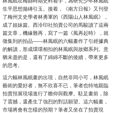
林風眠在梅縣時期史料着手，為研究少年林風眠
生平思想拋磚引玉。接着，《南方日報》又刊登
了梅州文史學者林勇軍的《西陽山人林風眠》，
成了姐妹篇。西泠印社拍賣公司的馬駿讀了這兩
篇文章，機緣難再，寫了一篇《風再起時》，就
徵集到的拍品——林風眠的六幅畫作了引經據典
的解讀，形成環環相扣的林風眠與故鄉系列。意
猶未盡的是，還有了綿綿不斷的後續，帶來更多
的思考。
這六幅林風眠畫的出現，自然非同小可，林風眠
藝術的愛好者，無不欣喜不已，筆者也特地親臨
拍賣預展現場進行了瞻仰與觀摩。駐足畫前，除
了震撼，還產生了強烈的對話願望。這六幅畫，
市場將會有怎樣的預期？筆者又坐在了拍賣現