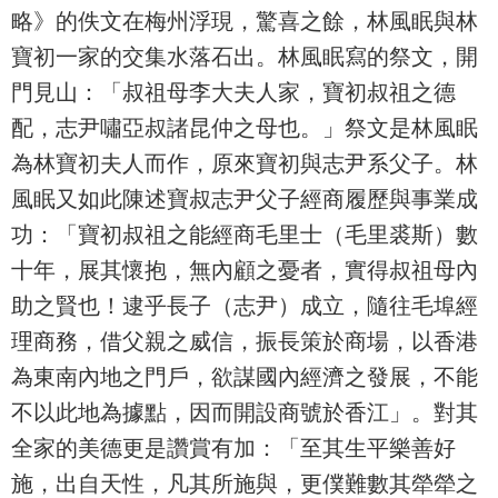
略》的佚文在梅州浮現，驚喜之餘，林風眠與林
寶初一家的交集水落石出。林風眠寫的祭文，開
門見山：「叔祖母李大夫人家，寶初叔祖之德
配，志尹嘯亞叔諸昆仲之母也。」祭文是林風眠
為林寶初夫人而作，原來寶初與志尹系父子。林
風眠又如此陳述寶叔志尹父子經商履歷與事業成
功：「寶初叔祖之能經商毛里士（毛里裘斯）數
十年，展其懷抱，無內顧之憂者，實得叔祖母內
助之賢也！逮乎長子（志尹）成立，隨往毛埠經
理商務，借父親之威信，振長策於商場，以香港
為東南內地之門戶，欲謀國內經濟之發展，不能
不以此地為據點，因而開設商號於香江」。對其
全家的美德更是讚賞有加：「至其生平樂善好
施，出自天性，凡其所施與，更僕難數其犖犖之