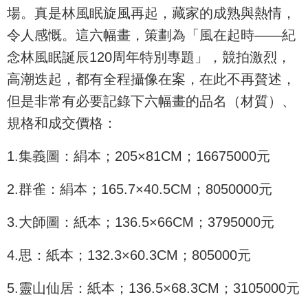
場。真是林風眠旋風再起，藏家的成熟與熱情，
令人感慨。這六幅畫，策劃為「風在起時——紀
念林風眠誕辰120周年特別專題」，競拍激烈，
高潮迭起，都有全程攝像在案，在此不再贅述，
但是非常有必要記錄下六幅畫的品名（材質）、
規格和成交價格：
1.集義圖：絹本；205×81CM；16675000元
2.群雀：絹本；165.7×40.5CM；8050000元
3.大師圖：紙本；136.5×66CM；3795000元
4.思：紙本；132.3×60.3CM；805000元
5.靈山仙居：紙本；136.5×68.3CM；3105000元