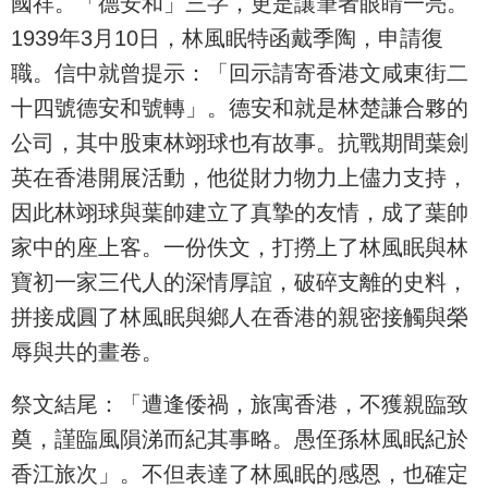
國祥。「德安和」三字，更是讓筆者眼睛一亮。
1939年3月10日，林風眠特函戴季陶，申請復
職。信中就曾提示：「回示請寄香港文咸東街二
十四號德安和號轉」。德安和就是林楚謙合夥的
公司，其中股東林翊球也有故事。抗戰期間葉劍
英在香港開展活動，他從財力物力上儘力支持，
因此林翊球與葉帥建立了真摯的友情，成了葉帥
家中的座上客。一份佚文，打撈上了林風眠與林
寶初一家三代人的深情厚誼，破碎支離的史料，
拼接成圓了林風眠與鄉人在香港的親密接觸與榮
辱與共的畫卷。
祭文結尾：「遭逢倭禍，旅寓香港，不獲親臨致
奠，謹臨風隕涕而紀其事略。愚侄孫林風眠紀於
香江旅次」。不但表達了林風眠的感恩，也確定