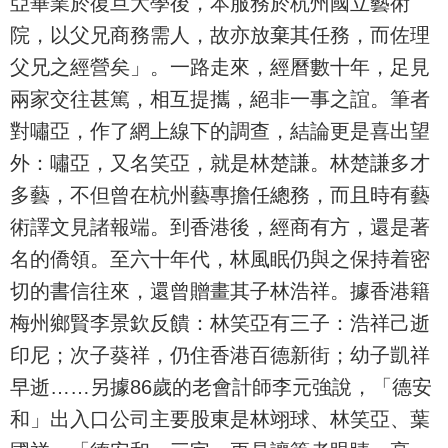
亞畢業於復旦大學後，本服務於杭州國立藝術
院，以父兄商務需人，故亦放棄其任務，而佐理
父兄之經營矣」。一路走來，經曆數十年，足見
兩家交往甚篤，相互提攜，絕非一事之誼。筆者
對嘯亞，作了網上線下的調查，結論更是喜出望
外：嘯亞，又名笑亞，就是林楚謙。林楚謙多才
多藝，不但曾在杭州藝專擔任總務，而且時有藝
術譯文見諸報端。到香港後，經商有方，還是著
名的僑領。至六十年代，林風眠仍與之保持着密
切的書信往來，還曾贈畫其子林浩祥。據香港籍
梅州鄉賢李景欽反饋：林笑亞有三子：浩祥己逝
印尼；次子葵祥，仍住香港百德新街；幼子凱祥
早逝……另據86歲的老會計師李元強說，「德安
和」出入口公司主要股東是林翊球、林笑亞、葉